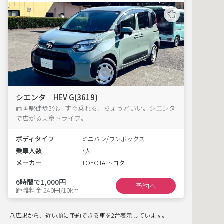
シエンタ HEV G(3619)
両国駅徒歩3分。すぐ乗れる、ちょうどいい。シエンタ
で広がる東京ドライブ。
ボディタイプ
ミニバン/ワンボックス
乗車人数
7人
メーカー
TOYOTA トヨタ
6時間で1,000円
予約へ
距離料金 240円/10km
八広駅から、近い順に予約できる車を2台表示しています。