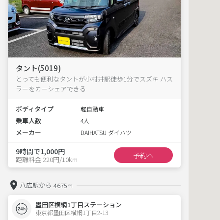
タント(5019)
とっても便利なタントが小村井駅徒歩1分でスズキ ハス
ラーをカーシェアできる
ボディタイプ
軽自動車
乗車人数
4人
メーカー
DAIHATSU ダイハツ
9時間で1,000円
予約へ
距離料金 220円/10km
八広駅から
4675m
墨田区横網1丁目ステーション
東京都墨田区横網1丁目2-13  