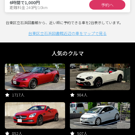
6時間で1,000円
予約へ
距離料金 240円/10km
台東区立石浜図書館から、近い順に予約できる車を2台表示しています。
台東区立石浜図書館近辺の車をマップで見る
人気のクルマ
1717人
984人
852人
507人