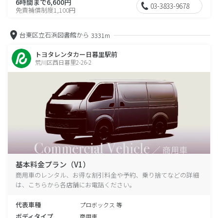
6時間まで6,600円
03-3833-9678
免責補償制度1,100円
台東区立石浜図書館から
3331m
トヨタレンタカー日暮里駅前
荒川区西日暮里2-26-2
基本料金プラン（V1）
商用車のレンタル、お得な割引料金や予約、乗り捨てなどの詳細
は、こちらから各店舗にお電話ください。
代表車種
プロボックス 等
ボディタイプ
商用車