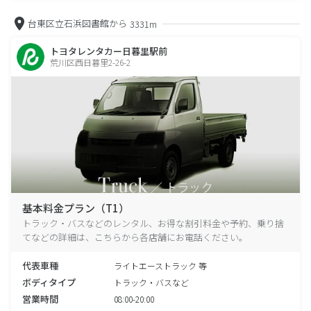
台東区立石浜図書館から
3331m
トヨタレンタカー日暮里駅前
荒川区西日暮里2-26-2
基本料金プラン（T1）
トラック・バスなどのレンタル、お得な割引料金や予約、乗り捨
てなどの詳細は、こちらから各店舗にお電話ください。
代表車種
ライトエーストラック 等
ボディタイプ
トラック・バスなど
営業時間
08:00-20:00