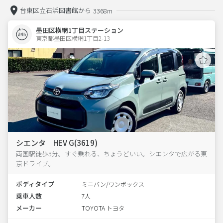
台東区立石浜図書館から
3368m
墨田区横網1丁目ステーション
東京都墨田区横網1丁目2-13  
シエンタ HEV G(3619)
両国駅徒歩3分。すぐ乗れる、ちょうどいい。シエンタで広がる東
京ドライブ。
ボディタイプ
ミニバン/ワンボックス
乗車人数
7人
メーカー
TOYOTA トヨタ