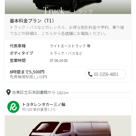
基本料金プラン（T1）
トラック・バスなどのレンタル、お得な割引料金や予約、乗り捨
てなどの詳細は、こちらから各店舗にお電話ください。
代表車種
ライトエーストラック 等
ボディタイプ
トラック・バスなど
営業時間
07:00-20:00
6時間まで5,500円
03-3256-4801
免責補償制度1,100円
台東区立石浜図書館から
1621m
トヨタレンタカー三ノ輪
荒川区東日暮里1-2-8