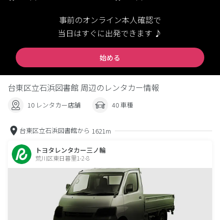
事前のオンライン本人確認で
当日はすぐに出発できます ♪
始める
台東区立石浜図書館 周辺のレンタカー情報
10 レンタカー店舗
40 車種
台東区立石浜図書館から
1621m
トヨタレンタカー三ノ輪
荒川区東日暮里1-2-8