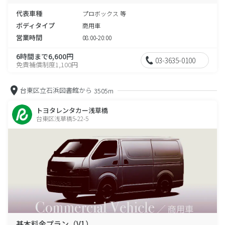
代表車種
プロボックス 等
ボディタイプ
商用車
営業時間
08:00-20:00
6時間まで6,600円
03-3635-0100
免責補償制度1,100円
台東区立石浜図書館から
3505m
トヨタレンタカー浅草橋
台東区浅草橋5-22-5
基本料金プラン（V1）