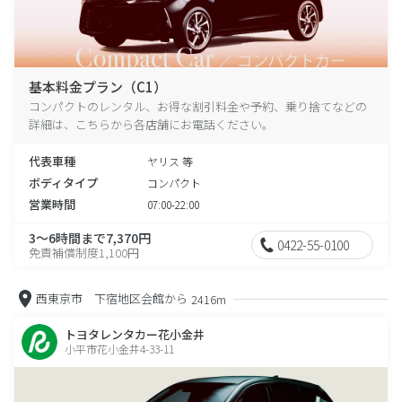
基本料金プラン（C1）
コンパクトのレンタル、お得な割引料金や予約、乗り捨てなどの
詳細は、こちらから各店舗にお電話ください。
代表車種
ヤリス 等
ボディタイプ
コンパクト
営業時間
07:00-22:00
3～6時間まで7,370円
0422-55-0100
免責補償制度1,100円
西東京市 下宿地区会館から
2416m
トヨタレンタカー花小金井
小平市花小金井4-33-11