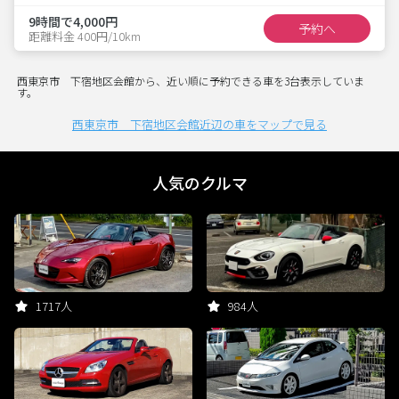
9時間で4,000円
予約へ
距離料金 400円/10km
西東京市 下宿地区会館から、近い順に予約できる車を3台表示していま
す。
西東京市 下宿地区会館近辺の車をマップで見る
人気のクルマ
1717人
984人