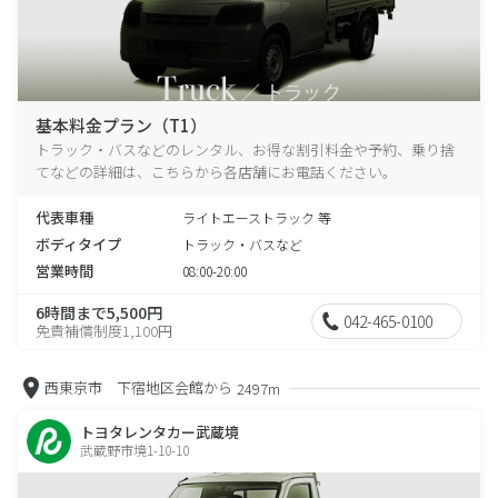
基本料金プラン（T1）
トラック・バスなどのレンタル、お得な割引料金や予約、乗り捨
てなどの詳細は、こちらから各店舗にお電話ください。
代表車種
ライトエーストラック 等
ボディタイプ
トラック・バスなど
営業時間
08:00-20:00
6時間まで5,500円
042-465-0100
免責補償制度1,100円
西東京市 下宿地区会館から
2497m
トヨタレンタカー武蔵境
武蔵野市境1-10-10