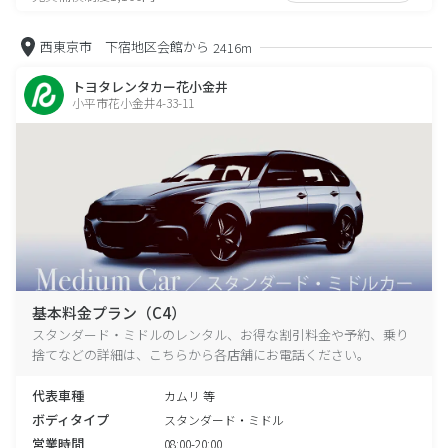
西東京市 下宿地区会館から
2416m
トヨタレンタカー花小金井
小平市花小金井4-33-11
基本料金プラン（C4）
スタンダード・ミドルのレンタル、お得な割引料金や予約、乗り
捨てなどの詳細は、こちらから各店舗にお電話ください。
代表車種
カムリ 等
ボディタイプ
スタンダード・ミドル
営業時間
08:00-20:00