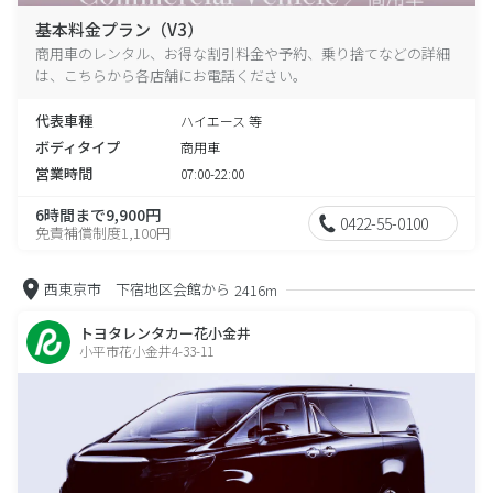
基本料金プラン（V3）
商用車のレンタル、お得な割引料金や予約、乗り捨てなどの詳細
は、こちらから各店舗にお電話ください。
代表車種
ハイエース 等
ボディタイプ
商用車
営業時間
07:00-22:00
6時間まで9,900円
0422-55-0100
免責補償制度1,100円
西東京市 下宿地区会館から
2416m
トヨタレンタカー花小金井
小平市花小金井4-33-11