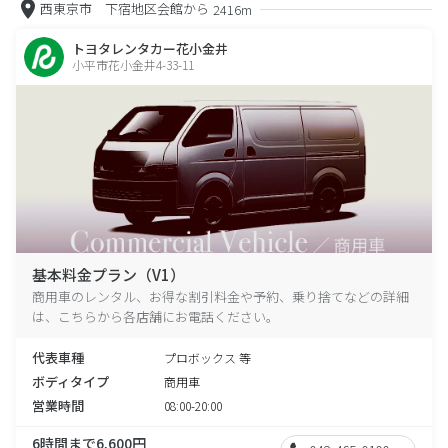
西東京市 下宿地区会館から
2416m
トヨタレンタカー花小金井
小平市花小金井4-33-11
基本料金プラン（V1）
商用車のレンタル、お得な割引料金や予約、乗り捨てなどの詳細
は、こちらから各店舗にお電話ください。
代表車種
プロボックス 等
ボディタイプ
商用車
営業時間
08:00-20:00
6時間まで6,600円