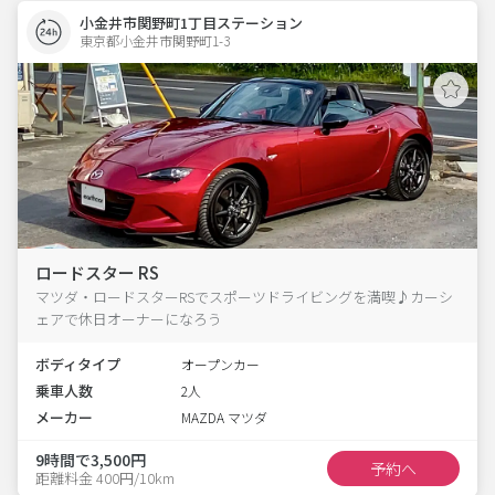
小金井市関野町1丁目ステーション
東京都小金井市関野町1-3  
ロードスター RS
マツダ・ロードスターRSでスポーツドライビングを満喫♪カーシ
ェアで休日オーナーになろう
ボディタイプ
オープンカー
乗車人数
2人
メーカー
MAZDA マツダ
9時間で3,500円
予約へ
距離料金 400円/10km