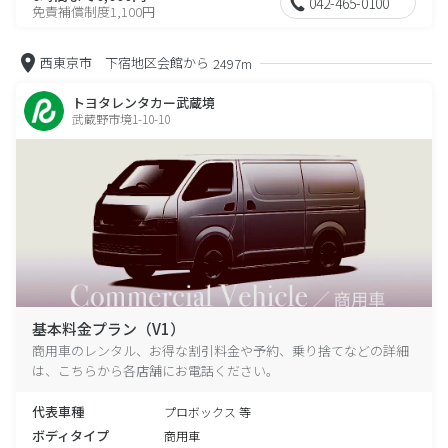
042-465-0100
免責補償制度1,100円
西東京市 下宿地区会館から
2497m
トヨタレンタカー武蔵境
武蔵野市境1-10-10
基本料金プラン（V1）
商用車のレンタル、お得な割引料金や予約、乗り捨てなどの詳細
は、こちらから各店舗にお電話ください。
代表車種
プロボックス 等
ボディタイプ
商用車