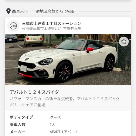
西東京市 下宿地区会館から
2944m
三鷹市上連雀１丁目ステーション
東京都三鷹市上連雀1-14  吉野駐車場
アバルト１２４スパイダー
パフォーマンスカーの新たな挑戦者。アバルト１２４スパイダー
がカーシェアに登場！
ボディタイプ
クーペ
乗車人数
2人
メーカー
ABARTH アバルト