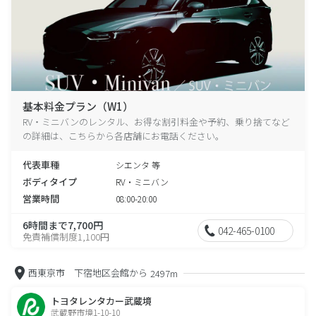
基本料金プラン（W1）
RV・ミニバンのレンタル、お得な割引料金や予約、乗り捨てなど
の詳細は、こちらから各店舗にお電話ください。
代表車種
シエンタ 等
ボディタイプ
RV・ミニバン
営業時間
08:00-20:00
6時間まで7,700円
042-465-0100
免責補償制度1,100円
西東京市 下宿地区会館から
2497m
トヨタレンタカー武蔵境
武蔵野市境1-10-10