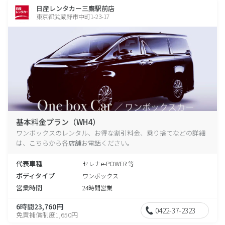
日産レンタカー三鷹駅前店
東京都武蔵野市中町1-23-17
基本料金プラン（WH4）
ワンボックスのレンタル、お得な割引料金、乗り捨てなどの詳細
は、こちらから各店舗お電話ください。
代表車種
セレナe-POWER 等
ボディタイプ
ワンボックス
営業時間
24時間営業
6時間23,760円
0422-37-2323
免責補償制度1,650円