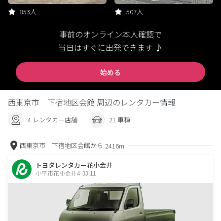
853人
507人
事前のオンライン本人確認で
当日はすぐに出発できます ♪
始める
西東京市 下宿地区会館 周辺のレンタカー情報
4 レンタカー店舗
21 車種
西東京市 下宿地区会館から
2416m
トヨタレンタカー花小金井
小平市花小金井4-33-11