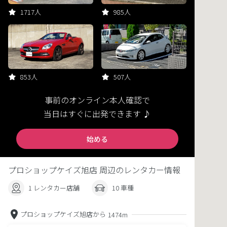
1717人
985人
853人
507人
事前のオンライン本人確認で
当日はすぐに出発できます ♪
始める
プロショップケイズ旭店 周辺のレンタカー情報
1 レンタカー店舗
10 車種
プロショップケイズ旭店から
1474m