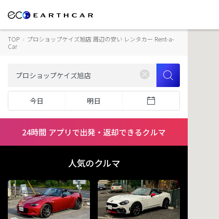
TOP
›
プロショップケイズ旭店 周辺の安い レンタカー Rent-a-
Car
今日
明日
24時間 アプリで出発・返却できるクルマ
人気のクルマ