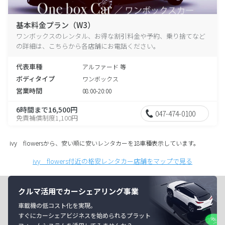
基本料金プラン（W3）
ワンボックスのレンタル、お得な割引料金や予約、乗り捨てなど
の詳細は、こちらから各店舗にお電話ください。
代表車種
アルファード 等
ボディタイプ
ワンボックス
営業時間
08:00-20:00
6時間まで16,500円
047-474-0100
免責補償制度1,100円
ivy flowersから、安い順に安いレンタカーを18車種表示しています。
ivy flowers付近の格安レンタカー店舗をマップで見る
クルマ活用でカーシェアリング事業
車載機の低コスト化を実現。
すぐにカーシェアビジネスを始められるプラット