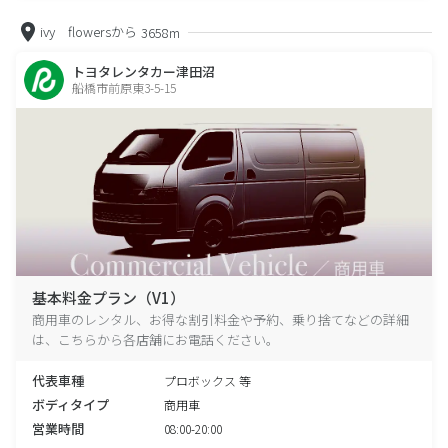
ivy flowersから
3658m
トヨタレンタカー津田沼
船橋市前原東3-5-15
基本料金プラン（V1）
商用車のレンタル、お得な割引料金や予約、乗り捨てなどの詳細
は、こちらから各店舗にお電話ください。
代表車種
プロボックス 等
ボディタイプ
商用車
営業時間
08:00-20:00