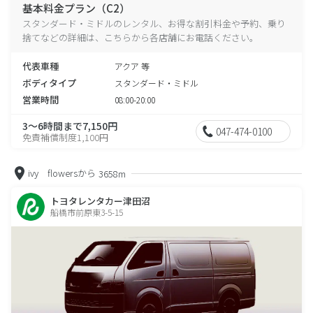
基本料金プラン（C2）
スタンダード・ミドルのレンタル、お得な割引料金や予約、乗り
捨てなどの詳細は、こちらから各店舗にお電話ください。
代表車種
アクア 等
ボディタイプ
スタンダード・ミドル
営業時間
08:00-20:00
3～6時間まで7,150円
047-474-0100
免責補償制度1,100円
ivy flowersから
3658m
トヨタレンタカー津田沼
船橋市前原東3-5-15