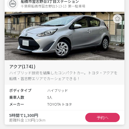
船橋市習志野台3丁目ステーション
千葉県船橋市習志野台3-13-13  第一駐車場
アクア(1741)
ハイブリッド技術を結集したコンパクトカー。トヨタ・アクアを
船橋・習志野エリアでカーシェアできる！
ボディタイプ
ハイブリッド
乗車人数
5人
メーカー
TOYOTA トヨタ
5時間で1,300円
予約へ
距離料金 130円/10km