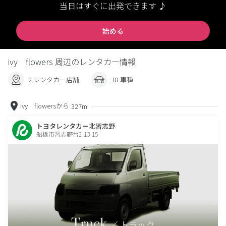
当日はすぐに出発できます ♪
始める
ivy flowers 周辺のレンタカー情報
2 レンタカー店舗
18 車種
ivy flowersから
327m
トヨタレンタカー北習志野
船橋市習志野台2-13-15