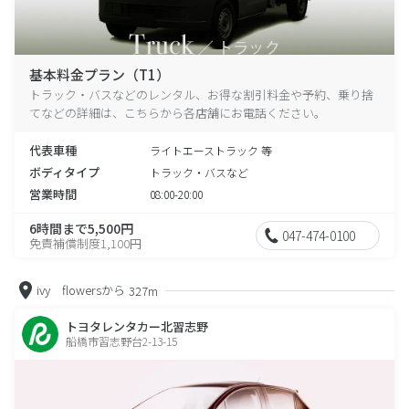
基本料金プラン（T1）
トラック・バスなどのレンタル、お得な割引料金や予約、乗り捨
てなどの詳細は、こちらから各店舗にお電話ください。
代表車種
ライトエーストラック 等
ボディタイプ
トラック・バスなど
営業時間
08:00-20:00
6時間まで5,500円
047-474-0100
免責補償制度1,100円
ivy flowersから
327m
トヨタレンタカー北習志野
船橋市習志野台2-13-15