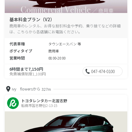
基本料金プラン（V2）
商用車のレンタル、お得な割引料金や予約、乗り捨てなどの詳細
は、こちらから各店舗にお電話ください。
代表車種
タウンエースバン 等
ボディタイプ
商用車
営業時間
08:00-20:00
6時間まで7,150円
047-474-0100
免責補償制度1,100円
ivy flowersから
327m
トヨタレンタカー北習志野
船橋市習志野台2-13-15