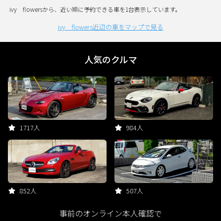
ivy flowersから、近い順に予約できる車を1台表示しています。
ivy flowers近辺の車をマップで見る
人気のクルマ
1717人
984人
852人
507人
事前のオンライン本人確認で