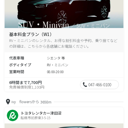
基本料金プラン（W1）
RV・ミニバンのレンタル、お得な割引料金や予約、乗り捨てなど
の詳細は、こちらから各店舗にお電話ください。
代表車種
シエンタ 等
ボディタイプ
RV・ミニバン
営業時間
08:00-20:00
6時間まで7,700円
047-466-0100
免責補償制度1,100円
ivy flowersから
3658m
トヨタレンタカー津田沼
船橋市前原東3-5-15