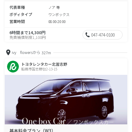
代表車種
ノア 等
ボディタイプ
ワンボックス
営業時間
08:00-20:00
6時間まで14,300円
047-474-0100
免責補償制度1,100円
ivy flowersから
327m
トヨタレンタカー北習志野
船橋市習志野台2-13-15
基本料金プラン（W3）