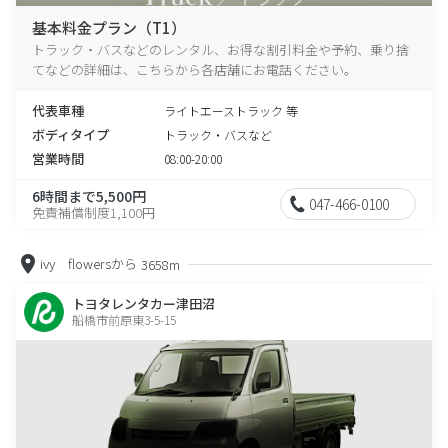
基本料金プラン（T1）
トラック・バスなどのレンタル、お得な割引料金や予約、乗り捨
てなどの詳細は、こちらから各店舗にお電話ください。
代表車種
ライトエーストラック 等
ボディタイプ
トラック・バスなど
営業時間
08:00-20:00
6時間まで5,500円
047-466-0100
免責補償制度1,100円
ivy flowersから
3658m
トヨタレンタカー津田沼
船橋市前原東3-5-15