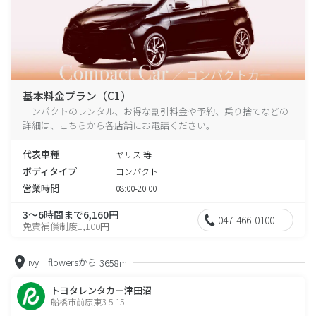
基本料金プラン（C1）
コンパクトのレンタル、お得な割引料金や予約、乗り捨てなどの
詳細は、こちらから各店舗にお電話ください。
代表車種
ヤリス 等
ボディタイプ
コンパクト
営業時間
08:00-20:00
3～6時間まで6,160円
047-466-0100
免責補償制度1,100円
ivy flowersから
3658m
トヨタレンタカー津田沼
船橋市前原東3-5-15