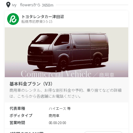
ivy flowersから
3658m
トヨタレンタカー津田沼
船橋市前原東3-5-15
基本料金プラン（V3）
商用車のレンタル、お得な割引料金や予約、乗り捨てなどの詳細
は、こちらから各店舗にお電話ください。
代表車種
ハイエース 等
ボディタイプ
商用車
営業時間
08:00-20:00