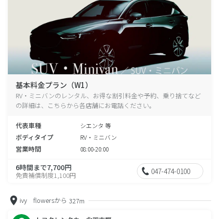
基本料金プラン（W1）
RV・ミニバンのレンタル、お得な割引料金や予約、乗り捨てなど
の詳細は、こちらから各店舗にお電話ください。
代表車種
シエンタ 等
ボディタイプ
RV・ミニバン
営業時間
08:00-20:00
6時間まで7,700円
047-474-0100
免責補償制度1,100円
ivy flowersから
327m