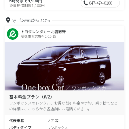
6時間まで9,900円
047-474-0100
免責補償制度1,100円
ivy flowersから
327m
トヨタレンタカー北習志野
船橋市習志野台2-13-15
基本料金プラン（W2）
ワンボックスのレンタル、お得な割引料金や予約、乗り捨てなど
の詳細は、こちらから各店舗にお電話ください。
代表車種
ノア 等
ボディタイプ
ワンボックス