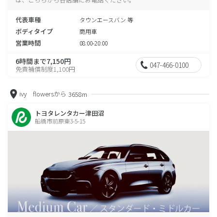
代表車種
タウンエースバン 等
ボディタイプ
商用車
営業時間
08:00-20:00
6時間まで7,150円
047-466-0100
免責補償制度1,100円
ivy flowersから
3658m
トヨタレンタカー津田沼
船橋市前原東3-5-15