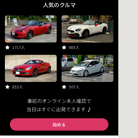
人気のクルマ
1717人
985人
853人
507人
事前のオンライン本人確認で
当日はすぐに出発できます ♪
始める