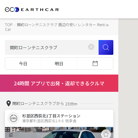
TOP
›
関町ローンテニスクラブ 周辺の安い レンタカー Rent-a-
Car
今日
明日
24時間 アプリで出発・返却できるクルマ
関町ローンテニスクラブから
2339m
杉並区西荻北1丁目ステーション
東京都杉並区西荻北1-9-6  桃李舎