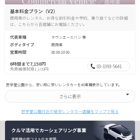
基本料金プラン（V2）
商用車のレンタル、お得な割引料金や予約、乗り捨てなどの詳細
は、こちらから各店舗にお電話ください。
代表車種
タウンエースバン 等
ボディタイプ
商用車
営業時間
08:00-20:00
6時間まで7,150円
03-3393-5641
免責補償制度1,100円
哲学堂公園から、安い順に安いレンタカーを40車種表示しています。
さらに表示
哲学堂公園付近の格安レンタカー店舗をマップで見る
クルマ活用でカーシェアリング事業
車載機の低コスト化を実現。