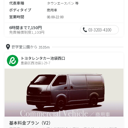
代表車種
タウンエースバン 等
ボディタイプ
商用車
営業時間
08:00-22:00
6時間まで7,150円
03-3203-4100
免責補償制度1,100円
哲学堂公園から
3535m
トヨタレンタカー池袋西口
豊島区西池袋1-29-7
基本料金プラン（V2）