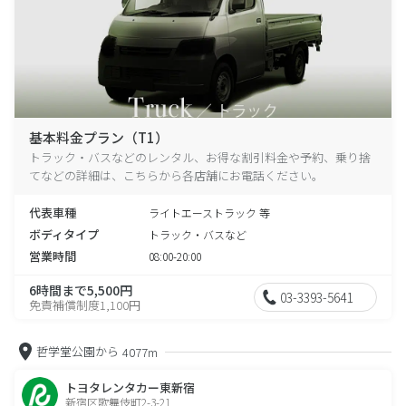
基本料金プラン（T1）
トラック・バスなどのレンタル、お得な割引料金や予約、乗り捨
てなどの詳細は、こちらから各店舗にお電話ください。
代表車種
ライトエーストラック 等
ボディタイプ
トラック・バスなど
営業時間
08:00-20:00
6時間まで5,500円
03-3393-5641
免責補償制度1,100円
哲学堂公園から
4077m
トヨタレンタカー東新宿
新宿区歌舞伎町2-3-21