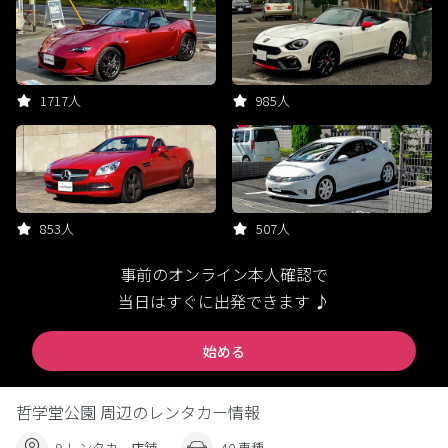
1717人
985人
853人
507人
事前のオンライン本人確認で
当日はすぐに出発できます ♪
始める
哲学堂公園 周辺のレンタカー情報
9 レンタカー店舗
40 車種