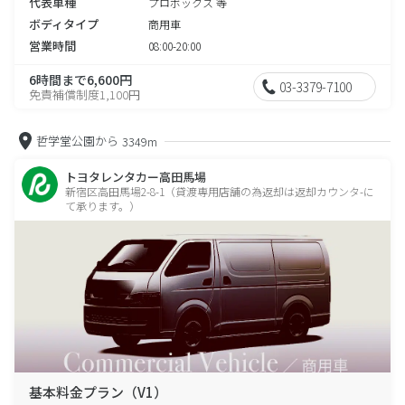
代表車種
プロボックス 等
ボディタイプ
商用車
営業時間
08:00-20:00
6時間まで6,600円
03-3379-7100
免責補償制度1,100円
哲学堂公園から
3349m
トヨタレンタカー高田馬場
新宿区高田馬場2-8-1（貸渡専用店舗の為返却は返却カウンタ-に
て承ります。）
基本料金プラン（V1）