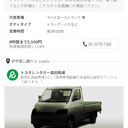
てなどの詳細は、こちらから各店舗にお電話ください。
代表車種
ライトエーストラック 等
ボディタイプ
トラック・バスなど
営業時間
08:00-20:00
6時間まで5,500円
03-3379-7100
免責補償制度1,100円
哲学堂公園から
3349m
トヨタレンタカー高田馬場
新宿区高田馬場2-8-1（貸渡専用店舗の為返却は返却カウンタ-に
て承ります。）