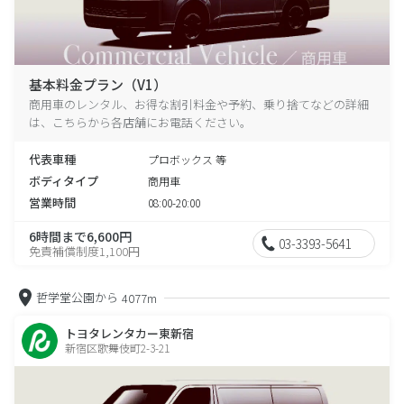
基本料金プラン（V1）
商用車のレンタル、お得な割引料金や予約、乗り捨てなどの詳細
は、こちらから各店舗にお電話ください。
代表車種
プロボックス 等
ボディタイプ
商用車
営業時間
08:00-20:00
6時間まで6,600円
03-3393-5641
免責補償制度1,100円
哲学堂公園から
4077m
トヨタレンタカー東新宿
新宿区歌舞伎町2-3-21