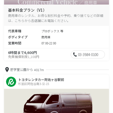
基本料金プラン（V1）
商用車のレンタル、お得な割引料金や予約、乗り捨てなどの詳細
は、こちらから各店舗にお電話ください。
代表車種
プロボックス 等
ボディタイプ
商用車
営業時間
07:00-22:00
6時間まで6,600円
03-3984-0100
免責補償制度1,100円
哲学堂公園から
4017m
トヨタレンタカー阿佐ヶ谷駅前
杉並区阿佐谷南3-32-15