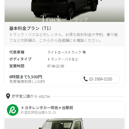
基本料金プラン（T1）
トラック・バスなどのレンタル、お得な割引料金や予約、乗り捨
てなどの詳細は、こちらから各店舗にお電話ください。
代表車種
ライトエーストラック 等
ボディタイプ
トラック・バスなど
営業時間
07:00-22:00
6時間まで5,500円
03-3984-0100
免責補償制度1,100円
哲学堂公園から
4017m
トヨタレンタカー阿佐ヶ谷駅前
杉並区阿佐谷南3-32-15