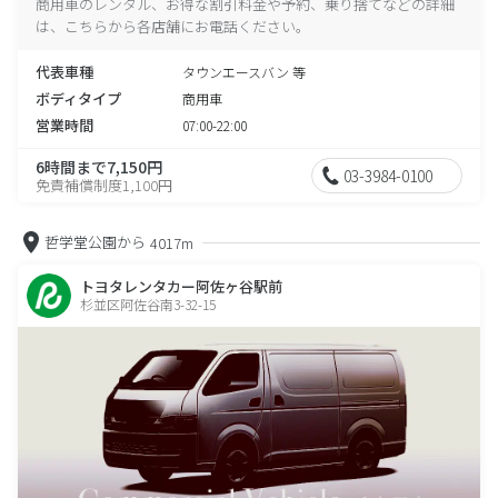
商用車のレンタル、お得な割引料金や予約、乗り捨てなどの詳細
は、こちらから各店舗にお電話ください。
代表車種
タウンエースバン 等
ボディタイプ
商用車
営業時間
07:00-22:00
6時間まで7,150円
03-3984-0100
免責補償制度1,100円
哲学堂公園から
4017m
トヨタレンタカー阿佐ヶ谷駅前
杉並区阿佐谷南3-32-15