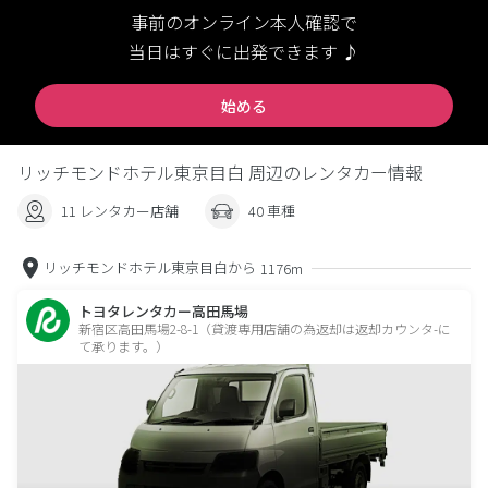
事前のオンライン本人確認で
当日はすぐに出発できます ♪
始める
リッチモンドホテル東京目白 周辺のレンタカー情報
11 レンタカー店舗
40 車種
リッチモンドホテル東京目白から
1176m
トヨタレンタカー高田馬場
新宿区高田馬場2-8-1（貸渡専用店舗の為返却は返却カウンタ-に
て承ります。）