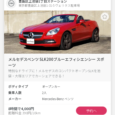
豊島区上池袋1丁目ステーション
東京都豊島区上池袋1-31-5 ヴェリタス駐車場 
メルセデスベンツ SLK200ブルーエフィシエンシー スポ
ーツ
特別なドライブに！メルセデスのコンパクトオープンSLKを池
袋・大塚エリアでカーシェアできる！
ボディタイプ
オープンカー
乗車人数
2人
メーカー
Mercedes-Benz ベンツ
8時間で4,000円
予約へ
距離料金 390円/10km