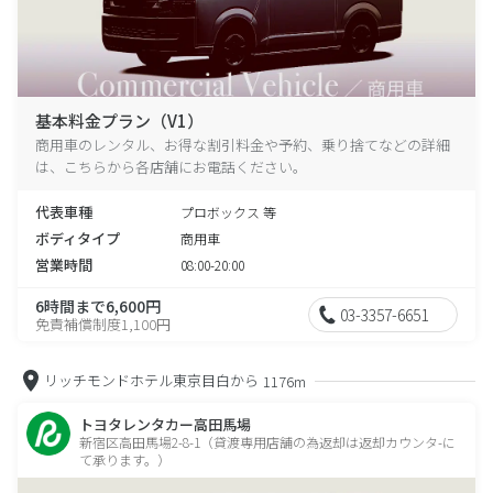
基本料金プラン（V1）
商用車のレンタル、お得な割引料金や予約、乗り捨てなどの詳細
は、こちらから各店舗にお電話ください。
代表車種
プロボックス 等
ボディタイプ
商用車
営業時間
08:00-20:00
6時間まで6,600円
03-3357-6651
免責補償制度1,100円
リッチモンドホテル東京目白から
1176m
トヨタレンタカー高田馬場
新宿区高田馬場2-8-1（貸渡専用店舗の為返却は返却カウンタ-に
て承ります。）