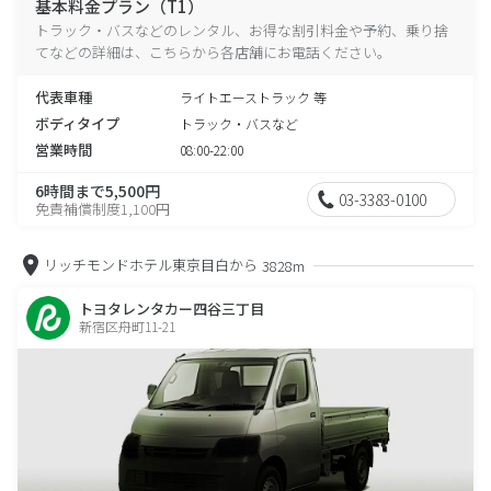
基本料金プラン（T1）
トラック・バスなどのレンタル、お得な割引料金や予約、乗り捨
てなどの詳細は、こちらから各店舗にお電話ください。
代表車種
ライトエーストラック 等
ボディタイプ
トラック・バスなど
営業時間
08:00-22:00
6時間まで5,500円
03-3383-0100
免責補償制度1,100円
リッチモンドホテル東京目白から
3828m
トヨタレンタカー四谷三丁目
新宿区舟町11-21