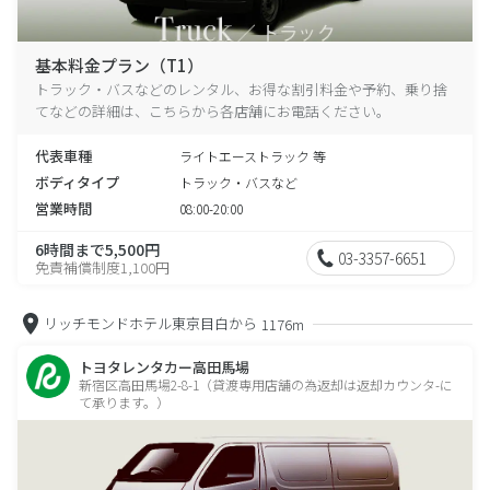
基本料金プラン（T1）
トラック・バスなどのレンタル、お得な割引料金や予約、乗り捨
てなどの詳細は、こちらから各店舗にお電話ください。
代表車種
ライトエーストラック 等
ボディタイプ
トラック・バスなど
営業時間
08:00-20:00
6時間まで5,500円
03-3357-6651
免責補償制度1,100円
リッチモンドホテル東京目白から
1176m
トヨタレンタカー高田馬場
新宿区高田馬場2-8-1（貸渡専用店舗の為返却は返却カウンタ-に
て承ります。）