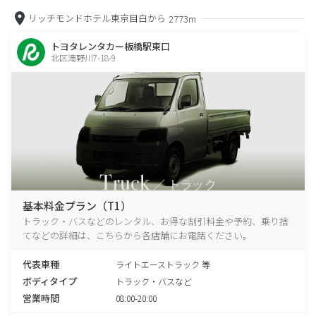
リッチモンドホテル東京目白から
2773m
トヨタレンタカー板橋駅東口
北区滝野川7-18-9
基本料金プラン（T1）
トラック・バスなどのレンタル、お得な割引料金や予約、乗り捨
てなどの詳細は、こちらから各店舗にお電話ください。
代表車種
ライトエーストラック 等
ボディタイプ
トラック・バスなど
営業時間
08:00-20:00