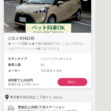
シエンタ(4218)
★ペット同乗OK★千駄木駅徒歩7分！シエンタのカー
シェアでペットと一緒におでかけ♪
ボディタイプ
ミニバン/ワンボックス
乗車人数
5人
メーカー
TOYOTA トヨタ
6時間で2,000円
予約へ
距離料金 200円/10km
東京都文京区向丘二丁目から
3452m
豊島区上池袋1丁目ステーション
東京都豊島区上池袋1-31-5 ヴェリタス駐車場 