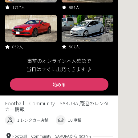
1717人
984人
852人
507人
事前のオンライン本人確認で
当日はすぐに出発できます ♪
始める
Football Community SAKURA 周辺のレンタ
カー情報
1 レンタカー店舗
10 車種
Football Community SAKURAから
3030m