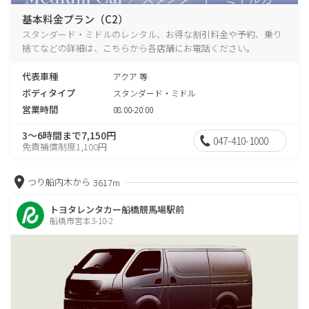
基本料金プラン（C2）
スタンダード・ミドルのレンタル、お得な割引料金や予約、乗り
捨てなどの詳細は、こちらから各店舗にお電話ください。
代表車種
アクア 等
ボディタイプ
スタンダード・ミドル
営業時間
08:00-20:00
3～6時間まで7,150円
047-410-1000
免責補償制度1,100円
つり船内木から
3617m
トヨタレンタカー船橋競馬場駅前
船橋市宮本3-10-2