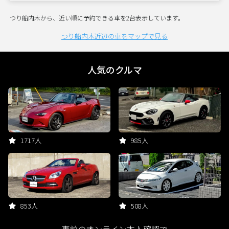
つり船内木から、近い順に予約できる車を2台表示しています。
つり船内木近辺の車をマップで見る
人気のクルマ
1717人
985人
853人
508人