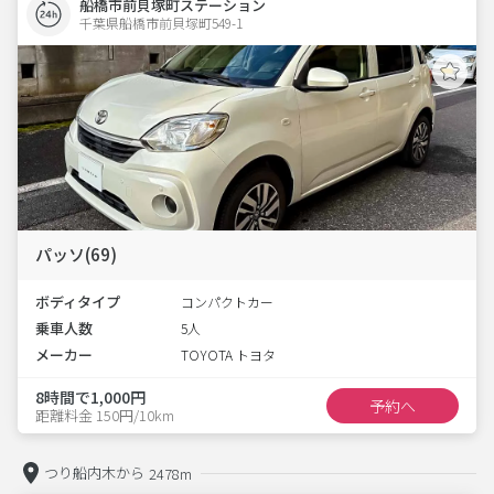
船橋市前貝塚町ステーション
千葉県船橋市前貝塚町549-1  
パッソ(69)
ボディタイプ
コンパクトカー
乗車人数
5人
メーカー
TOYOTA トヨタ
8時間で1,000円
予約へ
距離料金 150円/10km
つり船内木から
2478m