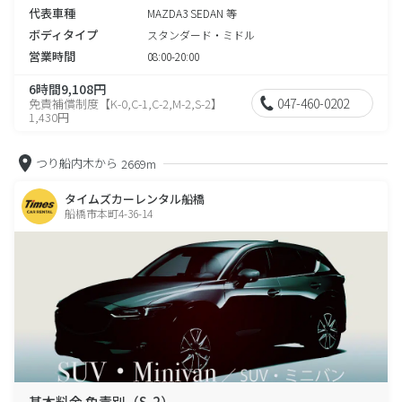
代表車種
MAZDA3 SEDAN 等
ボディタイプ
スタンダード・ミドル
営業時間
08:00-20:00
6時間9,108円
047-460-0202
免責補償制度【K-0,C-1,C-2,M-2,S-2】
1,430円
つり船内木から
2669m
タイムズカーレンタル船橋
船橋市本町4-36-14
基本料金 免責別（S-2）