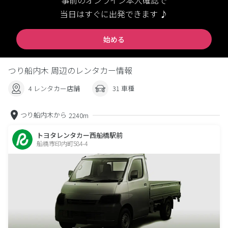
事前のオンライン本人確認で
当日はすぐに出発できます ♪
始める
つり船内木 周辺のレンタカー情報
4 レンタカー店舗
31 車種
つり船内木から
2240m
トヨタレンタカー西船橋駅前
船橋市印内町584-4