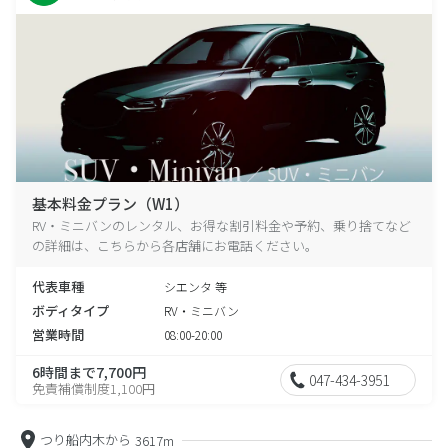
基本料金プラン（W1）
RV・ミニバンのレンタル、お得な割引料金や予約、乗り捨てなど
の詳細は、こちらから各店舗にお電話ください。
代表車種
シエンタ 等
ボディタイプ
RV・ミニバン
営業時間
08:00-20:00
6時間まで7,700円
047-434-3951
免責補償制度1,100円
つり船内木から
3617m