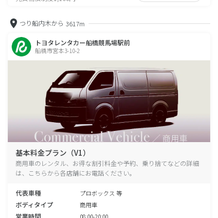
つり船内木から
3617m
トヨタレンタカー船橋競馬場駅前
船橋市宮本3-10-2
基本料金プラン（V1）
商用車のレンタル、お得な割引料金や予約、乗り捨てなどの詳細
は、こちらから各店舗にお電話ください。
代表車種
プロボックス 等
ボディタイプ
商用車
営業時間
08:00-20:00