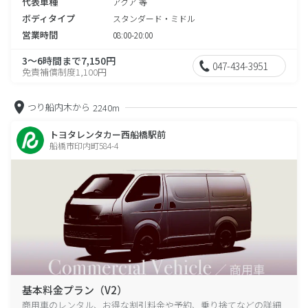
代表車種
アクア 等
ボディタイプ
スタンダード・ミドル
営業時間
08:00-20:00
3～6時間まで7,150円
047-434-3951
免責補償制度1,100円
つり船内木から
2240m
トヨタレンタカー西船橋駅前
船橋市印内町584-4
基本料金プラン（V2）
商用車のレンタル、お得な割引料金や予約、乗り捨てなどの詳細