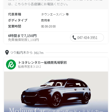
は、こちらから各店舗にお電話ください。
代表車種
タウンエースバン 等
ボディタイプ
商用車
営業時間
08:00-20:00
6時間まで7,150円
047-434-3951
免責補償制度1,100円
つり船内木から
3617m
トヨタレンタカー船橋競馬場駅前
船橋市宮本3-10-2