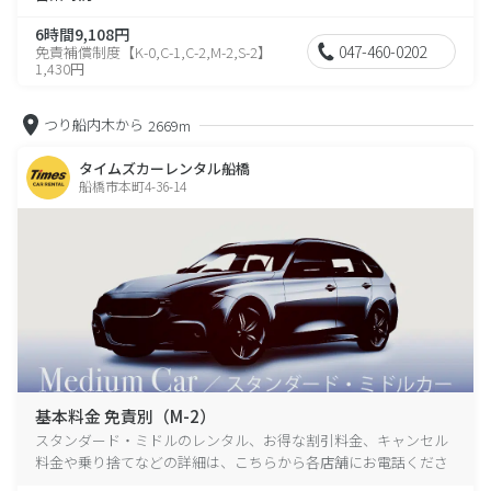
6時間9,108円
047-460-0202
免責補償制度【K-0,C-1,C-2,M-2,S-2】
1,430円
つり船内木から
2669m
タイムズカーレンタル船橋
船橋市本町4-36-14
基本料金 免責別（M-2）
スタンダード・ミドルのレンタル、お得な割引料金、キャンセル
料金や乗り捨てなどの詳細は、こちらから各店舗にお電話くださ
い。