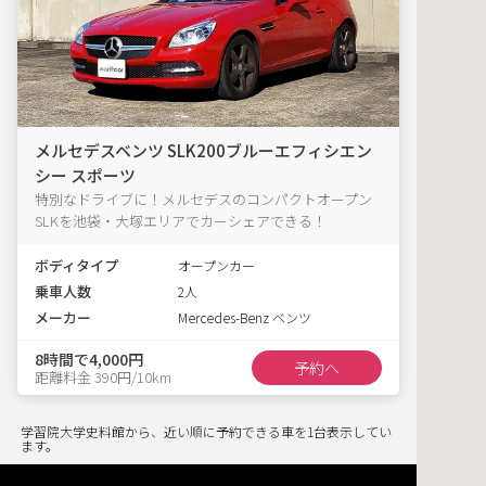
メルセデスベンツ SLK200ブルーエフィシエン
シー スポーツ
特別なドライブに！メルセデスのコンパクトオープン
SLKを池袋・大塚エリアでカーシェアできる！
ボディタイプ
オープンカー
乗車人数
2人
メーカー
Mercedes-Benz ベンツ
8時間で4,000円
予約へ
距離料金 390円/10km
学習院大学史料館から、近い順に予約できる車を1台表示してい
ます。