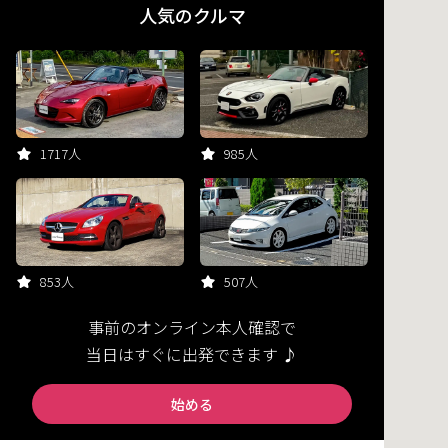
人気のクルマ
1717人
985人
853人
507人
事前のオンライン本人確認で
当日はすぐに出発できます ♪
始める