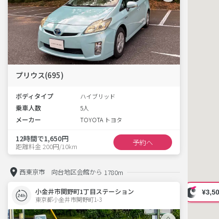
プリウス(695)
ボディタイプ
ハイブリッド
乗車人数
5人
メーカー
TOYOTA トヨタ
12時間で1,650円
予約へ
距離料金 200円/10km
西東京市 向台地区会館から
1780m
小金井市関野町1丁目ステーション
東京都小金井市関野町1-3  