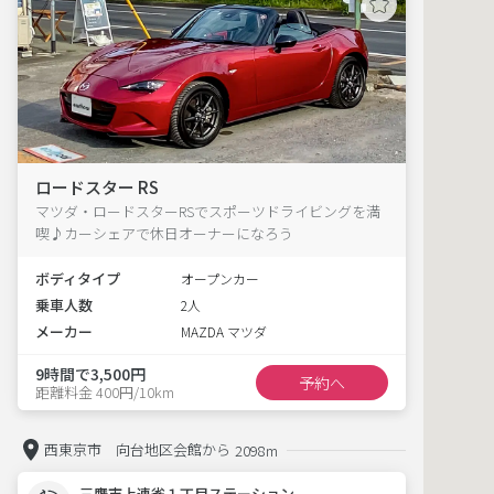
ロードスター RS
マツダ・ロードスターRSでスポーツドライビングを満
喫♪カーシェアで休日オーナーになろう
ボディタイプ
オープンカー
乗車人数
2人
メーカー
MAZDA マツダ
9時間で3,500円
予約へ
距離料金 400円/10km
西東京市 向台地区会館から
2098m
三鷹市上連雀１丁目ステーション