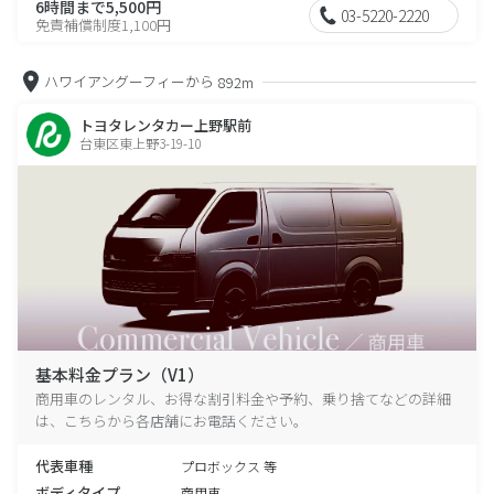
6時間まで5,500円
03-5220-2220
免責補償制度1,100円
ハワイアングーフィーから
892m
トヨタレンタカー上野駅前
台東区東上野3-19-10
基本料金プラン（V1）
商用車のレンタル、お得な割引料金や予約、乗り捨てなどの詳細
は、こちらから各店舗にお電話ください。
代表車種
プロボックス 等
ボディタイプ
商用車