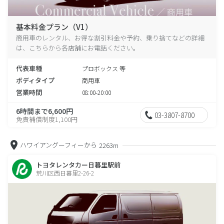
基本料金プラン（V1）
商用車のレンタル、お得な割引料金や予約、乗り捨てなどの詳細
は、こちらから各店舗にお電話ください。
代表車種
プロボックス 等
ボディタイプ
商用車
営業時間
08:00-20:00
6時間まで6,600円
03-3807-8700
免責補償制度1,100円
ハワイアングーフィーから
2263m
トヨタレンタカー日暮里駅前
荒川区西日暮里2-26-2