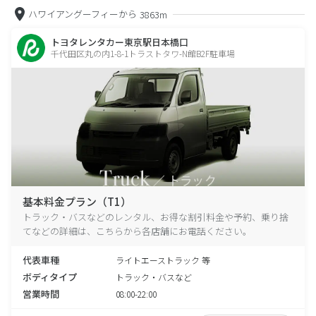
ハワイアングーフィーから
3863m
トヨタレンタカー東京駅日本橋口
千代田区丸の内1-8-1トラストタワ-N館B2F駐車場
基本料金プラン（T1）
トラック・バスなどのレンタル、お得な割引料金や予約、乗り捨
てなどの詳細は、こちらから各店舗にお電話ください。
代表車種
ライトエーストラック 等
ボディタイプ
トラック・バスなど
営業時間
08:00-22:00