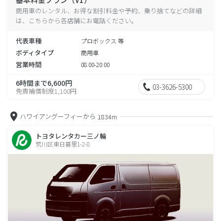
商用車のレンタル、お得な割引料金や予約、乗り捨てなどの詳細
は、こちらから各店舗にお電話ください。
代表車種
プロボックス 等
ボディタイプ
商用車
営業時間
08:00-20:00
6時間まで6,600円
03-3626-5300
免責補償制度1,100円
ハワイアングーフィーから
1834m
トヨタレンタカー三ノ輪
荒川区東日暮里1-2-8