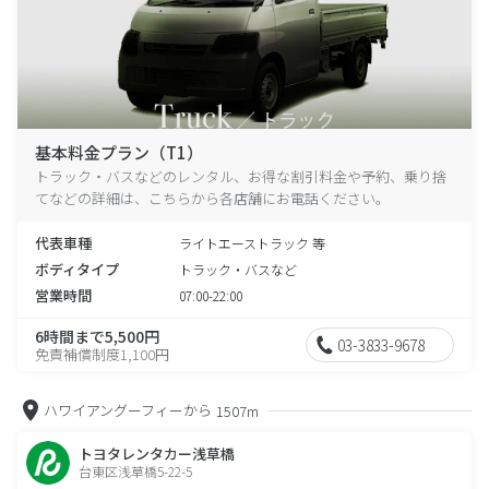
基本料金プラン（T1）
トラック・バスなどのレンタル、お得な割引料金や予約、乗り捨
てなどの詳細は、こちらから各店舗にお電話ください。
代表車種
ライトエーストラック 等
ボディタイプ
トラック・バスなど
営業時間
07:00-22:00
6時間まで5,500円
03-3833-9678
免責補償制度1,100円
ハワイアングーフィーから
1507m
トヨタレンタカー浅草橋
台東区浅草橋5-22-5