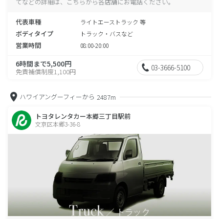
てなどの詳細は、こちらから各店舗にお電話ください。
代表車種
ライトエーストラック 等
ボディタイプ
トラック・バスなど
営業時間
08:00-20:00
6時間まで5,500円
03-3666-5100
免責補償制度1,100円
ハワイアングーフィーから
2487m
トヨタレンタカー本郷三丁目駅前
文京区本郷3-36-8