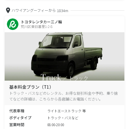
ハワイアングーフィーから
1834m
トヨタレンタカー三ノ輪
荒川区東日暮里1-2-8
基本料金プラン（T1）
トラック・バスなどのレンタル、お得な割引料金や予約、乗り捨
てなどの詳細は、こちらから各店舗にお電話ください。
代表車種
ライトエーストラック 等
ボディタイプ
トラック・バスなど
営業時間
08:00-20:00