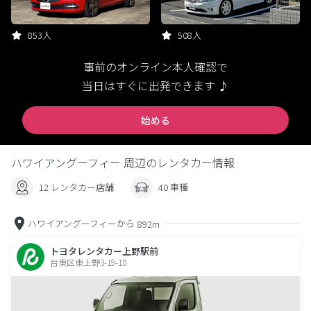
853人
508人
事前のオンライン本人確認で
当日はすぐに出発できます ♪
始める
ハワイアングーフィー 周辺のレンタカー情報
12 レンタカー店舗
40 車種
ハワイアングーフィーから
892m
トヨタレンタカー上野駅前
台東区東上野3-19-10