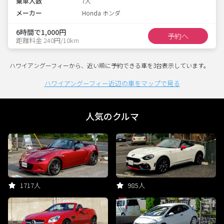
乗車人数
7人
メーカー
Honda ホンダ
6時間で1,000円
予約へ
距離料金 240円/10km
ハワイアングーフィーから、近い順に予約できる車を3台表示しています。
ハワイアングーフィー近辺の車をマップで見る
人気のクルマ
1717人
985人