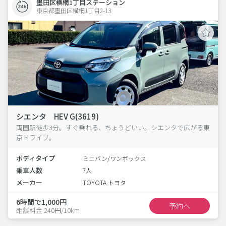
墨田区横網1丁目ステーション
東京都墨田区横網1丁目2-13  
シエンタ HEV G(3619)
両国駅徒歩3分。すぐ乗れる、ちょうどいい。シエンタで広がる東
京ドライブ。
ボディタイプ
ミニバン/ワンボックス
乗車人数
7人
メーカー
TOYOTA トヨタ
6時間で1,000円
予約へ
距離料金 240円/10km