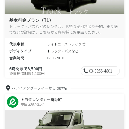
基本料金プラン（T1）
トラック・バスなどのレンタル、お得な割引料金や予約、乗り捨
てなどの詳細は、こちらから各店舗にお電話ください。
代表車種
ライトエーストラック 等
ボディタイプ
トラック・バスなど
営業時間
07:00-20:00
6時間まで5,500円
03-3256-4801
免責補償制度1,100円
ハワイアングーフィーから
2877m
トヨタレンタカー錦糸町
墨田区緑4-21-7