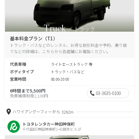
基本料金プラン（T1）
トラック・バスなどのレンタル、お得な割引料金や予約、乗り捨
てなどの詳細は、こちらから各店舗にお電話ください。
代表車種
ライトエーストラック 等
ボディタイプ
トラック・バスなど
営業時間
08:00-20:00
6時間まで5,500円
03-3635-0100
免責補償制度1,100円
ハワイアングーフィーから
3262m
トヨタレンタカー神田神保町
千代田区神田神保町1-41岡本ビル1F