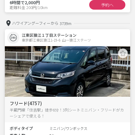
6時間で2,000円
予約へ
距離料金 200円/10km
ハワイアングーフィーから
3739m
江東区猿江１丁目ステーション
東京都江東区猿江1-19-6  山一猿江ステーツ
フリード(4757)
半蔵門線「住吉駅」徒歩6分！3列シートミニバン・フリードがカ
ーシェアで使える！
ボディタイプ
ミニバン/ワンボックス