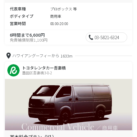
代表車種
プロボックス 等
ボディタイプ
商用車
営業時間
08:00-20:00
6時間まで6,600円
03-5821-6324
免責補償制度1,100円
ハワイアングーフィーから
1633m
トヨタレンタカー吾妻橋
墨田区吾妻橋3-8-2
基本料金プラン（V1）