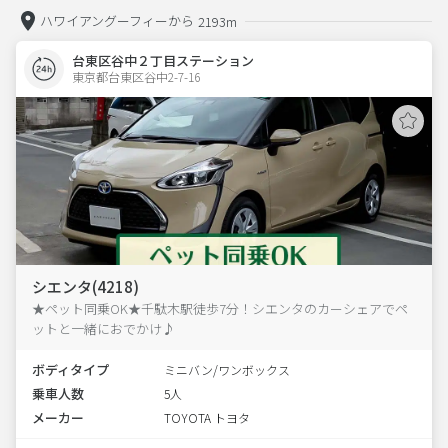
ハワイアングーフィーから
2193m
台東区谷中２丁目ステーション
東京都台東区谷中2-7-16  
シエンタ(4218)
★ペット同乗OK★千駄木駅徒歩7分！シエンタのカーシェアでペ
ットと一緒におでかけ♪
ボディタイプ
ミニバン/ワンボックス
乗車人数
5人
メーカー
TOYOTA トヨタ