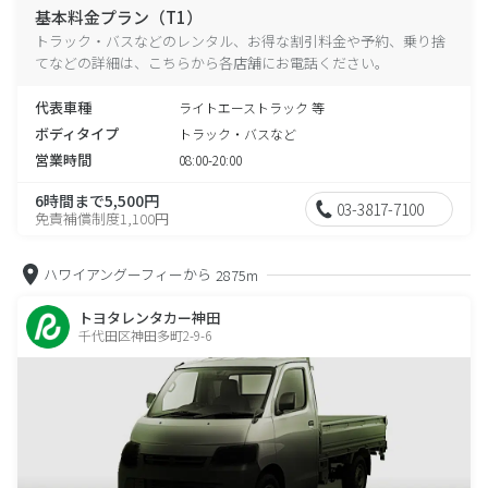
基本料金プラン（T1）
トラック・バスなどのレンタル、お得な割引料金や予約、乗り捨
てなどの詳細は、こちらから各店舗にお電話ください。
代表車種
ライトエーストラック 等
ボディタイプ
トラック・バスなど
営業時間
08:00-20:00
6時間まで5,500円
03-3817-7100
免責補償制度1,100円
ハワイアングーフィーから
2875m
トヨタレンタカー神田
千代田区神田多町2-9-6