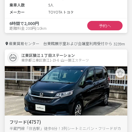
乗車人数
5人
メーカー
TOYOTA トヨタ
6時間で2,000円
予約へ
距離料金 200円/10km
産業貿易センター 台東館展示室および会議室利用受付から
3239m
江東区猿江１丁目ステーション
東京都江東区猿江1-19-6  山一猿江ステーツ
フリード(4757)
半蔵門線「住吉駅」徒歩6分！3列シートミニバン・フリードがカ