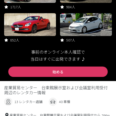
1717人
984人
852人
507人
事前のオンライン本人確認で
当日はすぐに出発できます ♪
始める
産業貿易センター 台東館展示室および会議室利用受付
周辺のレンタカー情報
13 レンタカー店舗
40 車種
産業貿易センター 台東館展示室および会議室利用受付から
766m