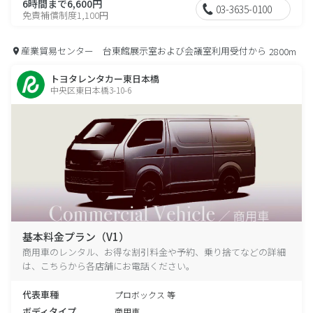
6時間まで6,600円
03-3635-0100
免責補償制度1,100円
産業貿易センター 台東館展示室および会議室利用受付から
2800m
トヨタレンタカー東日本橋
中央区東日本橋3-10-6
基本料金プラン（V1）
商用車のレンタル、お得な割引料金や予約、乗り捨てなどの詳細
は、こちらから各店舗にお電話ください。
代表車種
プロボックス 等
ボディタイプ
商用車