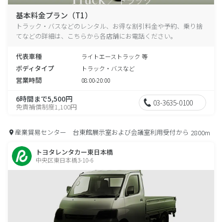
基本料金プラン（T1）
トラック・バスなどのレンタル、お得な割引料金や予約、乗り捨
てなどの詳細は、こちらから各店舗にお電話ください。
代表車種
ライトエーストラック 等
ボディタイプ
トラック・バスなど
営業時間
08:00-20:00
6時間まで5,500円
03-3635-0100
免責補償制度1,100円
産業貿易センター 台東館展示室および会議室利用受付から
2800m
トヨタレンタカー東日本橋
中央区東日本橋3-10-6