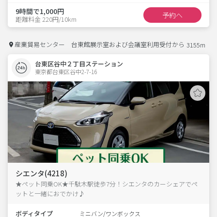
9時間で1,000円
予約へ
距離料金 220円/10km
産業貿易センター 台東館展示室および会議室利用受付から
3155m
台東区谷中２丁目ステーション
東京都台東区谷中2-7-16  
シエンタ(4218)
★ペット同乗OK★千駄木駅徒歩7分！シエンタのカーシェアでペ
ットと一緒におでかけ♪
ボディタイプ
ミニバン/ワンボックス