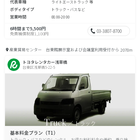
代表車種
ライトエーストラック 等
ボディタイプ
トラック・バスなど
営業時間
08:00-20:00
6時間まで5,500円
03-3807-8700
免責補償制度1,100円
産業貿易センター 台東館展示室および会議室利用受付から
2078m
トヨタレンタカー浅草橋
台東区浅草橋5-22-5
基本料金プラン（T1）
トラック・バスなどのレンタル、お得な割引料金や予約、乗り捨