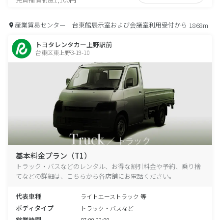
産業貿易センター 台東館展示室および会議室利用受付から
1868m
トヨタレンタカー上野駅前
台東区東上野3-19-10
基本料金プラン（T1）
トラック・バスなどのレンタル、お得な割引料金や予約、乗り捨
てなどの詳細は、こちらから各店舗にお電話ください。
代表車種
ライトエーストラック 等
ボディタイプ
トラック・バスなど
営業時間
07:00-22:00