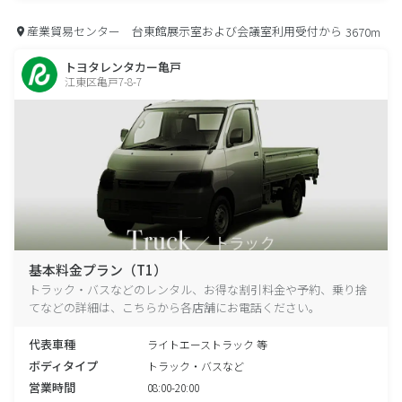
産業貿易センター 台東館展示室および会議室利用受付から
3670m
トヨタレンタカー亀戸
江東区亀戸7-8-7
基本料金プラン（T1）
トラック・バスなどのレンタル、お得な割引料金や予約、乗り捨
てなどの詳細は、こちらから各店舗にお電話ください。
代表車種
ライトエーストラック 等
ボディタイプ
トラック・バスなど
営業時間
08:00-20:00