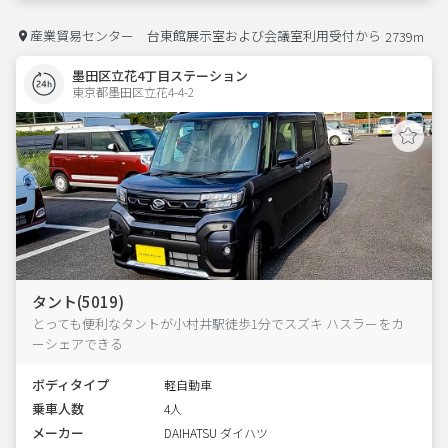
産業貿易センター 台東館展示室および会議室利用受付から
2739m
墨田区立花4丁目ステーション
東京都墨田区立花4-4-2  
タント(5019)
とっても便利なタントが小村井駅徒歩1分でスズキ ハスラーをカ
ーシェアできる
ボディタイプ
軽自動車
乗車人数
4人
メーカー
DAIHATSU ダイハツ