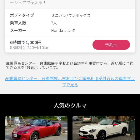
ーシェアで使える！
ボディタイプ
ミニバン/ワンボックス
乗車人数
7人
メーカー
Honda ホンダ
6時間で1,000円
予約へ
距離料金 240円/10km
産業貿易センター 台東館展示室および会議室利用受付から、近い順に予約
できる車を4台表示しています。
産業貿易センター 台東館展示室および会議室利用受付近辺の車をマッ
プで見る
人気のクルマ