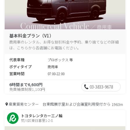
基本料金プラン（V1）
商用車のレンタル、お得な割引料金や予約、乗り捨てなどの詳細
は、こちらから各店舗にお電話ください。
代表車種
プロボックス 等
ボディタイプ
商用車
営業時間
07:00-22:00
6時間まで6,600円
03-3833-9678
免責補償制度1,100円
産業貿易センター 台東館展示室および会議室利用受付から
1963m
トヨタレンタカー三ノ輪
荒川区東日暮里1-2-8