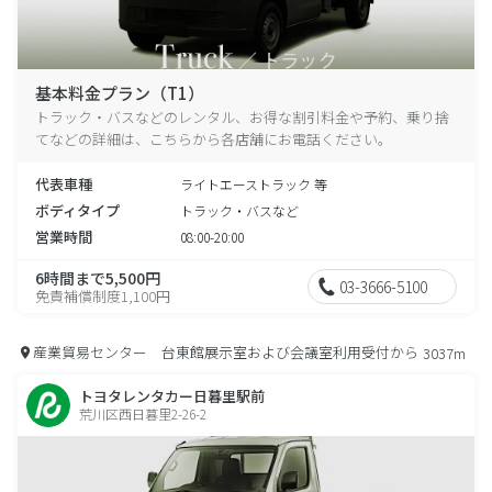
基本料金プラン（T1）
トラック・バスなどのレンタル、お得な割引料金や予約、乗り捨
てなどの詳細は、こちらから各店舗にお電話ください。
代表車種
ライトエーストラック 等
ボディタイプ
トラック・バスなど
営業時間
08:00-20:00
6時間まで5,500円
03-3666-5100
免責補償制度1,100円
産業貿易センター 台東館展示室および会議室利用受付から
3037m
トヨタレンタカー日暮里駅前
荒川区西日暮里2-26-2