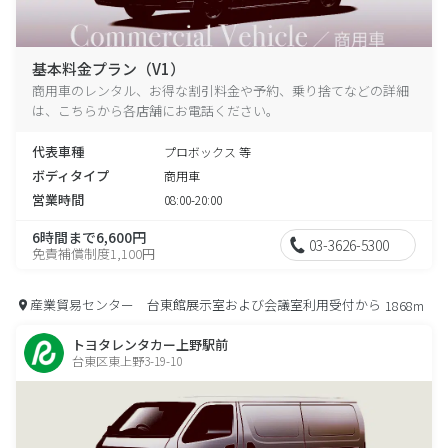
基本料金プラン（V1）
商用車のレンタル、お得な割引料金や予約、乗り捨てなどの詳細
は、こちらから各店舗にお電話ください。
代表車種
プロボックス 等
ボディタイプ
商用車
営業時間
08:00-20:00
6時間まで6,600円
03-3626-5300
免責補償制度1,100円
産業貿易センター 台東館展示室および会議室利用受付から
1868m
トヨタレンタカー上野駅前
台東区東上野3-19-10