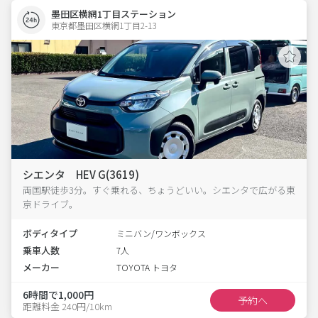
墨田区横網1丁目ステーション
東京都墨田区横網1丁目2-13  
シエンタ HEV G(3619)
両国駅徒歩3分。すぐ乗れる、ちょうどいい。シエンタで広がる東
京ドライブ。
ボディタイプ
ミニバン/ワンボックス
乗車人数
7人
メーカー
TOYOTA トヨタ
6時間で1,000円
予約へ
距離料金 240円/10km