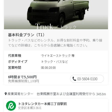
基本料金プラン（T1）
トラック・バスなどのレンタル、お得な割引料金や予約、乗り捨
てなどの詳細は、こちらから各店舗にお電話ください。
代表車種
ライトエーストラック 等
ボディタイプ
トラック・バスなど
営業時間
08:00-20:00
6時間まで5,500円
03-5604-0100
免責補償制度1,100円
産業貿易センター 台東館展示室および会議室利用受付から
3453m
トヨタレンタカー本郷三丁目駅前
文京区本郷3-36-8