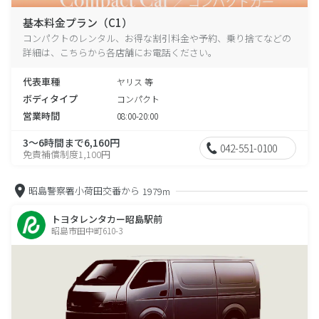
基本料金プラン（C1）
コンパクトのレンタル、お得な割引料金や予約、乗り捨てなどの
詳細は、こちらから各店舗にお電話ください。
代表車種
ヤリス 等
ボディタイプ
コンパクト
営業時間
08:00-20:00
3～6時間まで6,160円
042-551-0100
免責補償制度1,100円
昭島警察署小荷田交番から
1979m
トヨタレンタカー昭島駅前
昭島市田中町610-3