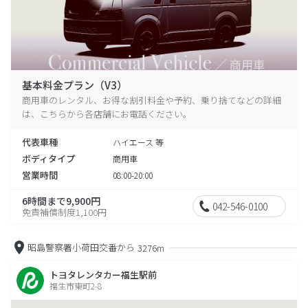
基本料金プラン（V3）
商用車のレンタル、お得な割引料金や予約、乗り捨てなどの詳細
は、こちらから各店舗にお電話ください。
代表車種
ハイエース 等
ボディタイプ
商用車
営業時間
08:00-20:00
6時間まで9,900円
042-546-0100
免責補償制度1,100円
昭島警察署小荷田交番から
3276m
トヨタレンタカー福生駅前
福生市東町2-8