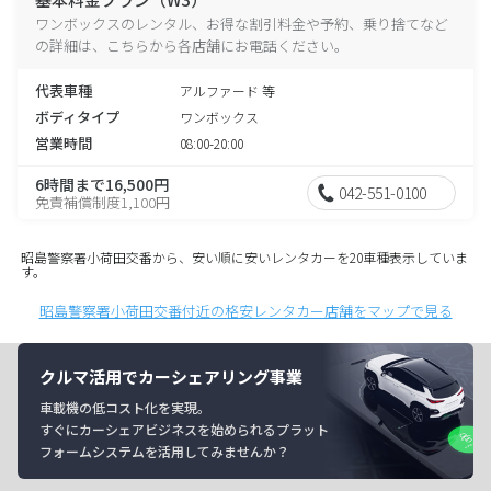
ワンボックスのレンタル、お得な割引料金や予約、乗り捨てなど
の詳細は、こちらから各店舗にお電話ください。
代表車種
アルファード 等
ボディタイプ
ワンボックス
営業時間
08:00-20:00
6時間まで16,500円
042-551-0100
免責補償制度1,100円
昭島警察署小荷田交番から、安い順に安いレンタカーを20車種表示していま
す。
昭島警察署小荷田交番付近の格安レンタカー店舗をマップで見る
クルマ活用でカーシェアリング事業
車載機の低コスト化を実現。
すぐにカーシェアビジネスを始められるプラット
フォームシステムを活用してみませんか？