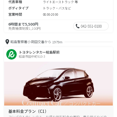
代表車種
ライトエーストラック 等
ボディタイプ
トラック・バスなど
営業時間
08:00-20:00
6時間まで5,500円
042-551-0100
免責補償制度1,100円
昭島警察署小荷田交番から
1979m
トヨタレンタカー昭島駅前
昭島市田中町610-3
基本料金プラン（C1）
コンパクトのレンタル、お得な割引料金や予約、乗り捨てなどの