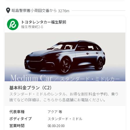
昭島警察署小荷田交番から
3276m
トヨタレンタカー福生駅前
福生市東町2-8
基本料金プラン（C2）
スタンダード・ミドルのレンタル、お得な割引料金や予約、乗り
捨てなどの詳細は、こちらから各店舗にお電話ください。
代表車種
アクア 等
ボディタイプ
スタンダード・ミドル
営業時間
08:00-20:00