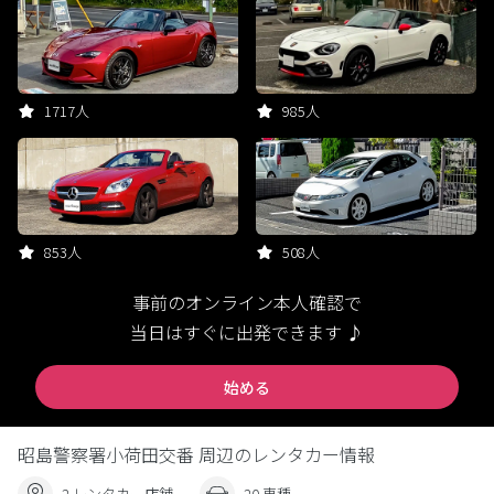
1717人
985人
853人
508人
事前のオンライン本人確認で
当日はすぐに出発できます ♪
始める
昭島警察署小荷田交番 周辺のレンタカー情報
2 レンタカー店舗
20 車種