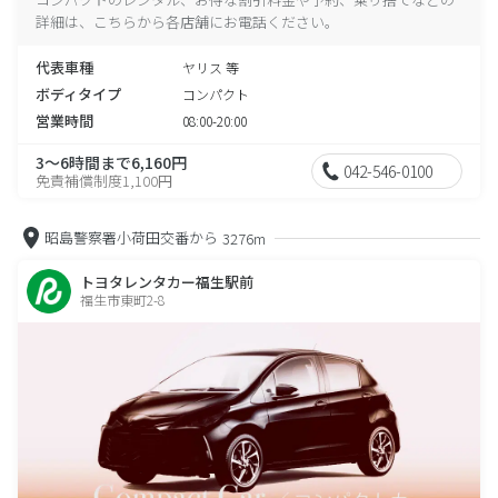
詳細は、こちらから各店舗にお電話ください。
代表車種
ヤリス 等
ボディタイプ
コンパクト
営業時間
08:00-20:00
3～6時間まで6,160円
042-546-0100
免責補償制度1,100円
昭島警察署小荷田交番から
3276m
トヨタレンタカー福生駅前
福生市東町2-8