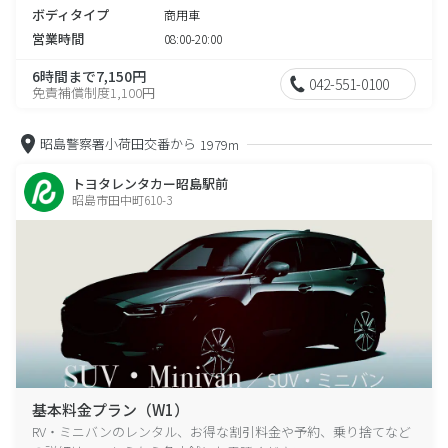
ボディタイプ
商用車
営業時間
08:00-20:00
6時間まで7,150円
042-551-0100
免責補償制度1,100円
昭島警察署小荷田交番から
1979m
トヨタレンタカー昭島駅前
昭島市田中町610-3
基本料金プラン（W1）
RV・ミニバンのレンタル、お得な割引料金や予約、乗り捨てなど