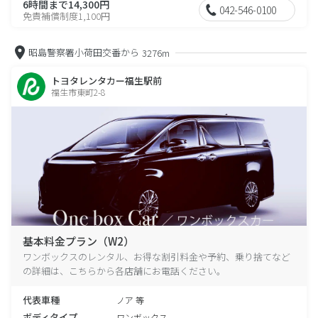
6時間まで14,300円
042-546-0100
免責補償制度1,100円
昭島警察署小荷田交番から
3276m
トヨタレンタカー福生駅前
福生市東町2-8
基本料金プラン（W2）
ワンボックスのレンタル、お得な割引料金や予約、乗り捨てなど
の詳細は、こちらから各店舗にお電話ください。
代表車種
ノア 等
ボディタイプ
ワンボックス