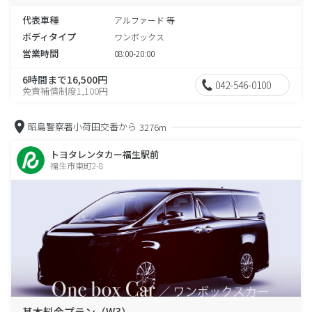
代表車種
アルファード 等
ボディタイプ
ワンボックス
営業時間
08:00-20:00
6時間まで16,500円
042-546-0100
免責補償制度1,100円
昭島警察署小荷田交番から
3276m
トヨタレンタカー福生駅前
福生市東町2-8
基本料金プラン（W3）