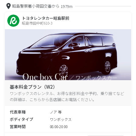
昭島警察署小荷田交番から
1979m
トヨタレンタカー昭島駅前
昭島市田中町610-3
基本料金プラン（W2）
ワンボックスのレンタル、お得な割引料金や予約、乗り捨てなど
の詳細は、こちらから各店舗にお電話ください。
代表車種
ノア 等
ボディタイプ
ワンボックス
営業時間
08:00-20:00