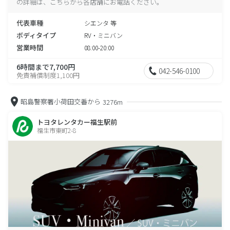
の詳細は、こちらから各店舗にお電話ください。
代表車種
シエンタ 等
ボディタイプ
RV・ミニバン
営業時間
08:00-20:00
6時間まで7,700円
042-546-0100
免責補償制度1,100円
昭島警察署小荷田交番から
3276m
トヨタレンタカー福生駅前
福生市東町2-8