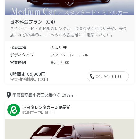
基本料金プラン（C4）
スタンダード・ミドルのレンタル、お得な割引料金や予約、乗り
捨てなどの詳細は、こちらから各店舗にお電話ください。
代表車種
カムリ 等
ボディタイプ
スタンダード・ミドル
営業時間
08:00-20:00
6時間まで9,900円
042-546-0100
免責補償制度1,100円
昭島警察署小荷田交番から
1979m
トヨタレンタカー昭島駅前
昭島市田中町610-3