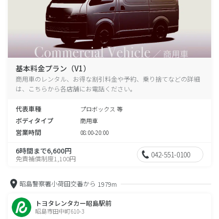
基本料金プラン（V1）
商用車のレンタル、お得な割引料金や予約、乗り捨てなどの詳細
は、こちらから各店舗にお電話ください。
代表車種
プロボックス 等
ボディタイプ
商用車
営業時間
08:00-20:00
6時間まで6,600円
042-551-0100
免責補償制度1,100円
昭島警察署小荷田交番から
1979m
トヨタレンタカー昭島駅前
昭島市田中町610-3