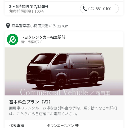
3～6時間まで7,150円
042-551-0100
免責補償制度1,100円
昭島警察署小荷田交番から
3276m
トヨタレンタカー福生駅前
福生市東町2-8
基本料金プラン（V2）
商用車のレンタル、お得な割引料金や予約、乗り捨てなどの詳細
は、こちらから各店舗にお電話ください。
代表車種
タウンエースバン 等