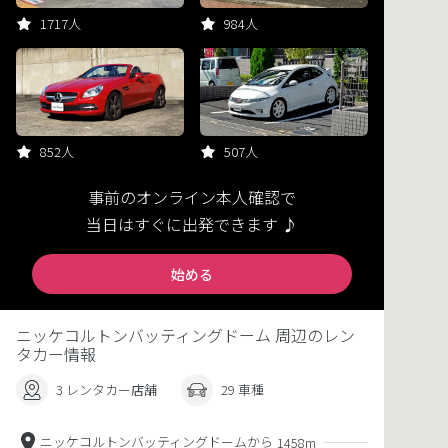
1717人
984人
852人
507人
事前のオンライン本人確認で
当日はすぐに出発できます ♪
始める
ニッケコルトンバッティングドーム 周辺のレン
タカー情報
3 レンタカー店舗
29 車種
ニッケコルトンバッティングドームから
1458m