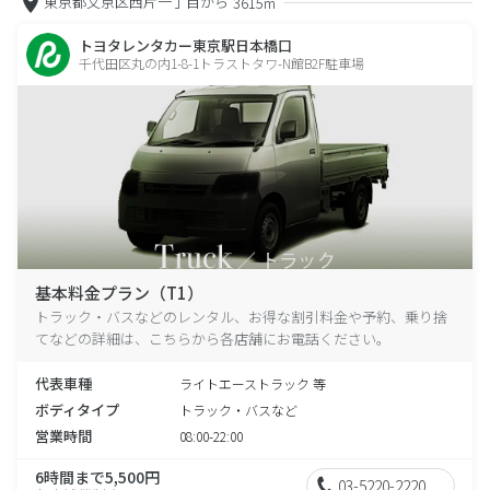
東京都文京区西片一丁目から
3615m
トヨタレンタカー東京駅日本橋口
千代田区丸の内1-8-1トラストタワ-N館B2F駐車場
基本料金プラン（T1）
トラック・バスなどのレンタル、お得な割引料金や予約、乗り捨
てなどの詳細は、こちらから各店舗にお電話ください。
代表車種
ライトエーストラック 等
ボディタイプ
トラック・バスなど
営業時間
08:00-22:00
6時間まで5,500円
03-5220-2220