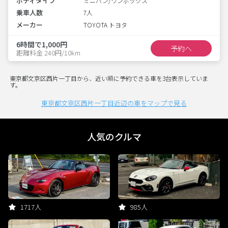
ボディタイプ
ミニバン/ワンボックス
乗車人数
7人
メーカー
TOYOTA トヨタ
6時間で1,000円
予約へ
距離料金 240円/10km
東京都文京区西片一丁目から、近い順に予約できる車を3台表示していま
す。
東京都文京区西片一丁目近辺の車をマップで見る
人気のクルマ
1717人
985人