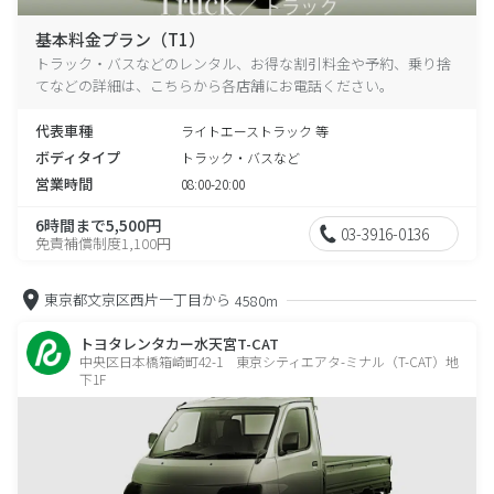
基本料金プラン（T1）
トラック・バスなどのレンタル、お得な割引料金や予約、乗り捨
てなどの詳細は、こちらから各店舗にお電話ください。
代表車種
ライトエーストラック 等
ボディタイプ
トラック・バスなど
営業時間
08:00-20:00
6時間まで5,500円
03-3916-0136
免責補償制度1,100円
東京都文京区西片一丁目から
4580m
トヨタレンタカー水天宮T-CAT
中央区日本橋箱崎町42-1 東京シティエアタ-ミナル（T-CAT）地
下1F