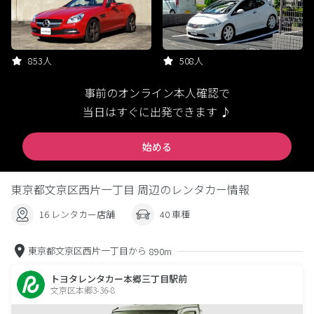
853人
508人
事前のオンライン本人確認で
当日はすぐに出発できます ♪
始める
東京都文京区西片一丁目 周辺のレンタカー情報
16 レンタカー店舗
40 車種
東京都文京区西片一丁目から
890m
トヨタレンタカー本郷三丁目駅前
文京区本郷3-36-8