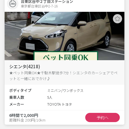
台東区谷中２丁目ステーション
東京都台東区谷中2-7-16  
シエンタ(4218)
★ペット同乗OK★千駄木駅徒歩7分！シエンタのカーシェアでペ
ットと一緒におでかけ♪
ボディタイプ
ミニバン/ワンボックス
乗車人数
5人
メーカー
TOYOTA トヨタ
6時間で2,000円
予約へ
距離料金 200円/10km