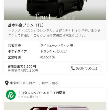
基本料金プラン（T1）
トラック・バスなどのレンタル、お得な割引料金や予約、乗り捨
てなどの詳細は、こちらから各店舗にお電話ください。
代表車種
ライトエーストラック 等
ボディタイプ
トラック・バスなど
営業時間
08:00-20:00
6時間まで5,500円
0800-7000-111
免責補償制度1,100円
東京都文京区西片一丁目から
890m
トヨタレンタカー本郷三丁目駅前
文京区本郷3-36-8