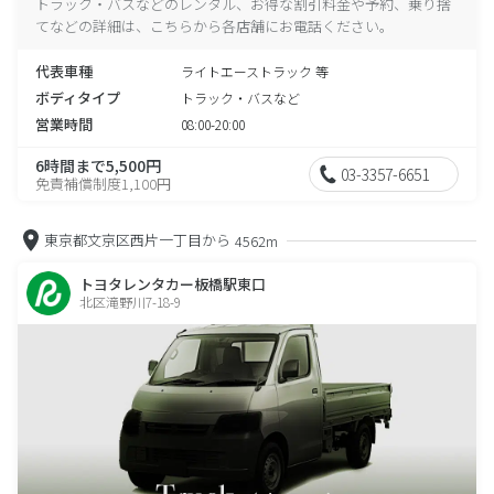
トラック・バスなどのレンタル、お得な割引料金や予約、乗り捨
てなどの詳細は、こちらから各店舗にお電話ください。
代表車種
ライトエーストラック 等
ボディタイプ
トラック・バスなど
営業時間
08:00-20:00
6時間まで5,500円
03-3357-6651
免責補償制度1,100円
東京都文京区西片一丁目から
4562m
トヨタレンタカー板橋駅東口
北区滝野川7-18-9