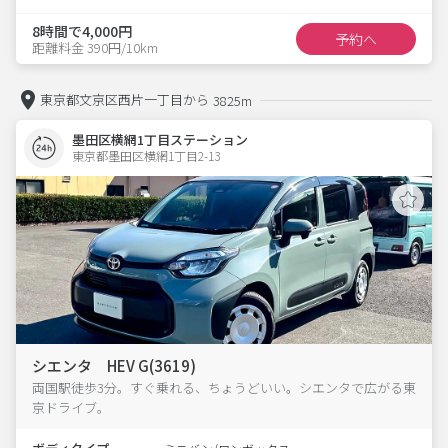
8時間で4,000円
予約へ
距離料金 390円/10km
東京都文京区西片一丁目から
3825m
墨田区横網1丁目ステーション
東京都墨田区横網1丁目2-13  
シエンタ HEV G(3619)
両国駅徒歩3分。すぐ乗れる、ちょうどいい。シエンタで広がる東
京ドライブ。