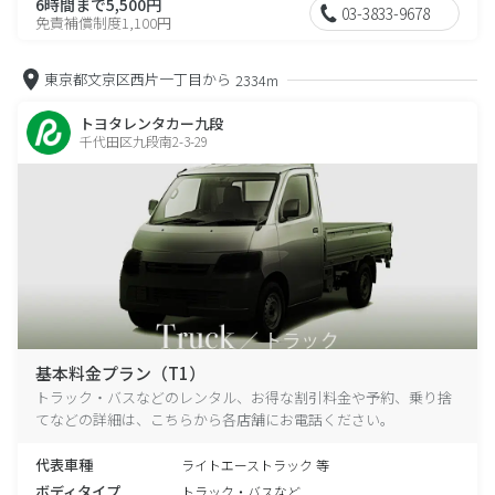
6時間まで5,500円
03-3833-9678
免責補償制度1,100円
東京都文京区西片一丁目から
2334m
トヨタレンタカー九段
千代田区九段南2-3-29
基本料金プラン（T1）
トラック・バスなどのレンタル、お得な割引料金や予約、乗り捨
てなどの詳細は、こちらから各店舗にお電話ください。
代表車種
ライトエーストラック 等
ボディタイプ
トラック・バスなど