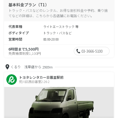
基本料金プラン（T1）
トラック・バスなどのレンタル、お得な割引料金や予約、乗り捨
てなどの詳細は、こちらから各店舗にお電話ください。
代表車種
ライトエーストラック 等
ボディタイプ
トラック・バスなど
営業時間
08:00-20:00
6時間まで5,500円
03-3666-5100
免責補償制度1,100円
くるり 浅草店から
2989m
トヨタレンタカー日暮里駅前
荒川区西日暮里2-26-2