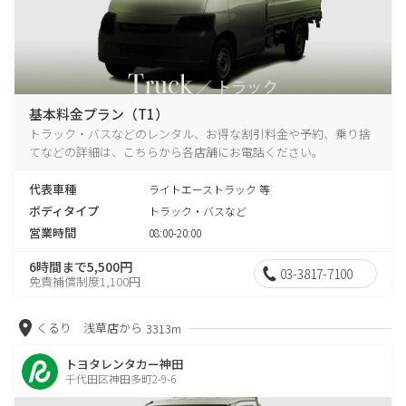
基本料金プラン（T1）
トラック・バスなどのレンタル、お得な割引料金や予約、乗り捨
てなどの詳細は、こちらから各店舗にお電話ください。
代表車種
ライトエーストラック 等
ボディタイプ
トラック・バスなど
営業時間
08:00-20:00
6時間まで5,500円
03-3817-7100
免責補償制度1,100円
くるり 浅草店から
3313m
トヨタレンタカー神田
千代田区神田多町2-9-6