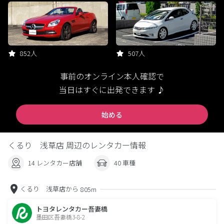
852人
507人
事前のオンライン本人確認で
当日はすぐに出発できます ♪
始める
くるり 浅草店 周辺のレンタカー情報
14 レンタカー店舗
40 車種
くるり 浅草店から
805m
トヨタレンタカー吾妻橋
墨田区吾妻橋3-8-2