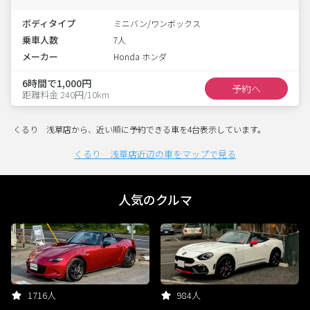
ボディタイプ
ミニバン/ワンボックス
乗車人数
7人
メーカー
Honda ホンダ
6時間で1,000円
予約へ
距離料金 240円/10km
くるり 浅草店から、近い順に予約できる車を4台表示しています。
くるり 浅草店近辺の車をマップで見る
人気のクルマ
1716人
984人