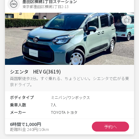
墨田区横網1丁目ステーション
東京都墨田区横網1丁目2-13  
シエンタ HEV G(3619)
両国駅徒歩3分。すぐ乗れる、ちょうどいい。シエンタで広がる東
京ドライブ。
ボディタイプ
ミニバン/ワンボックス
乗車人数
7人
メーカー
TOYOTA トヨタ
6時間で1,000円
予約へ
距離料金 240円/10km