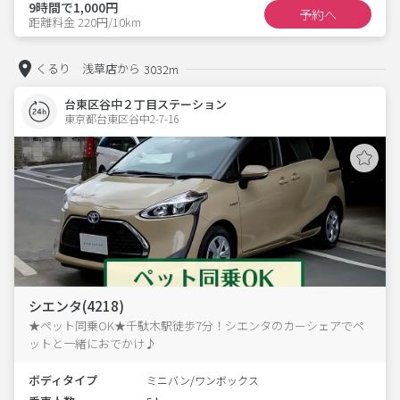
9時間で1,000円
予約へ
距離料金 220円/10km
くるり 浅草店から
3032m
台東区谷中２丁目ステーション
東京都台東区谷中2-7-16  
シエンタ(4218)
★ペット同乗OK★千駄木駅徒歩7分！シエンタのカーシェアでペ
ットと一緒におでかけ♪
ボディタイプ
ミニバン/ワンボックス