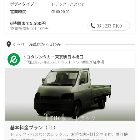
ボディタイプ
トラック・バスなど
営業時間
08:00-20:00
6時間まで5,500円
03-3233-0100
免責補償制度1,100円
くるり 浅草店から
4126m
トヨタレンタカー東京駅日本橋口
千代田区丸の内1-8-1トラストタワ-N館B2F駐車場
基本料金プラン（T1）
トラック・バスなどのレンタル、お得な割引料金や予約、乗り捨