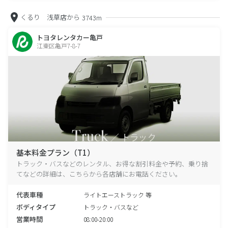
くるり 浅草店から
3743m
トヨタレンタカー亀戸
江東区亀戸7-8-7
基本料金プラン（T1）
トラック・バスなどのレンタル、お得な割引料金や予約、乗り捨
てなどの詳細は、こちらから各店舗にお電話ください。
代表車種
ライトエーストラック 等
ボディタイプ
トラック・バスなど
営業時間
08:00-20:00