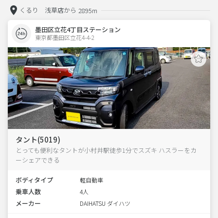
くるり 浅草店から
2895m
墨田区立花4丁目ステーション
東京都墨田区立花4-4-2  
タント(5019)
とっても便利なタントが小村井駅徒歩1分でスズキ ハスラーをカ
ーシェアできる
ボディタイプ
軽自動車
乗車人数
4人
メーカー
DAIHATSU ダイハツ