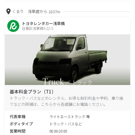
くるり 浅草店から
1837m
トヨタレンタカー浅草橋
台東区浅草橋5-22-5
基本料金プラン（T1）
トラック・バスなどのレンタル、お得な割引料金や予約、乗り捨
てなどの詳細は、こちらから各店舗にお電話ください。
代表車種
ライトエーストラック 等
ボディタイプ
トラック・バスなど
営業時間
08:00-20:00