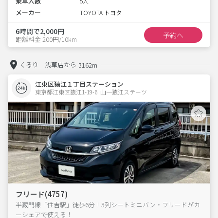
乗車人数
5人
メーカー
TOYOTA トヨタ
6時間で2,000円
予約へ
距離料金 200円/10km
くるり 浅草店から
3162m
江東区猿江１丁目ステーション
東京都江東区猿江1-19-6  山一猿江ステーツ
フリード(4757)
半蔵門線「住吉駅」徒歩6分！3列シートミニバン・フリードがカ
ーシェアで使える！