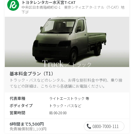
トヨタレンタカー水天宮T-CAT
中央区日本橋箱崎町42-1 東京シティエアタ-ミナル（T-CAT）地
下1F
基本料金プラン（T1）
トラック・バスなどのレンタル、お得な割引料金や予約、乗り捨
てなどの詳細は、こちらから各店舗にお電話ください。
代表車種
ライトエーストラック 等
ボディタイプ
トラック・バスなど
営業時間
08:00-20:00
6時間まで5,500円
0800-7000-111
免責補償制度1,100円