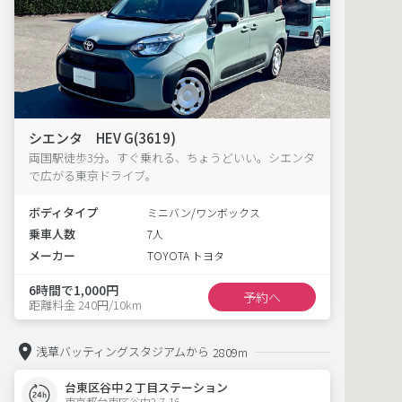
シエンタ HEV G(3619)
両国駅徒歩3分。すぐ乗れる、ちょうどいい。シエンタ
で広がる東京ドライブ。
ボディタイプ
ミニバン/ワンボックス
乗車人数
7人
メーカー
TOYOTA トヨタ
6時間で1,000円
予約へ
距離料金 240円/10km
浅草バッティングスタジアムから
2809m
台東区谷中２丁目ステーション
東京都台東区谷中2-7-16  