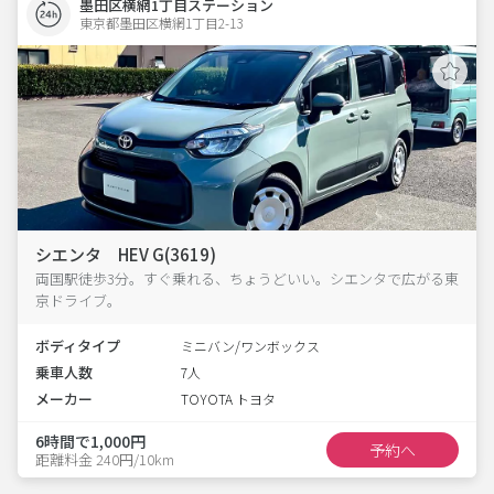
墨田区横網1丁目ステーション
東京都墨田区横網1丁目2-13  
シエンタ HEV G(3619)
両国駅徒歩3分。すぐ乗れる、ちょうどいい。シエンタで広がる東
京ドライブ。
ボディタイプ
ミニバン/ワンボックス
乗車人数
7人
メーカー
TOYOTA トヨタ
6時間で1,000円
予約へ
距離料金 240円/10km