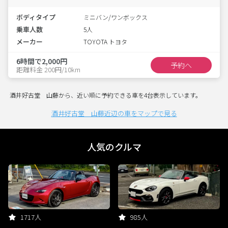
ボディタイプ
ミニバン/ワンボックス
乗車人数
5人
メーカー
TOYOTA トヨタ
6時間で2,000円
予約へ
距離料金 200円/10km
酒井好古堂 山藤から、近い順に予約できる車を4台表示しています。
酒井好古堂 山藤近辺の車をマップで見る
人気のクルマ
1717人
985人