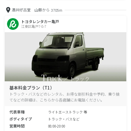
酒井好古堂 山藤から
3705m
トヨタレンタカー亀戸
江東区亀戸7-8-7
基本料金プラン（T1）
トラック・バスなどのレンタル、お得な割引料金や予約、乗り捨
てなどの詳細は、こちらから各店舗にお電話ください。
代表車種
ライトエーストラック 等
ボディタイプ
トラック・バスなど
営業時間
08:00-20:00