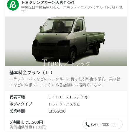
トヨタレンタカー水天宮T-CAT
中央区日本橋箱崎町42-1 東京シティエアタ-ミナル（T-CAT）地
下1F
基本料金プラン（T1）
トラック・バスなどのレンタル、お得な割引料金や予約、乗り捨
てなどの詳細は、こちらから各店舗にお電話ください。
代表車種
ライトエーストラック 等
ボディタイプ
トラック・バスなど
営業時間
08:00-20:00
6時間まで5,500円
0800-7000-111
免責補償制度1,100円