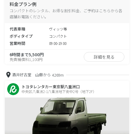
料金プラン例
コンパクトのレンタル、お得な割引料金、ご予約はこちらから各
店舗お電話ください。
代表車種
ヴィッツ等
ボディタイプ
コンパクト
営業時間
09:00-19:00
6時間まで5,500円
詳細を見る
免責補償料1,100円
酒井好古堂 山藤から
4269m
トヨタレンタカー東京駅八重洲口
中央区八重洲2-1八重洲地下街中2号（地下2F）