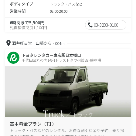
ボディタイプ
トラック・バスなど
営業時間
08:00-20:00
6時間まで5,500円
03-3233-0100
免責補償制度1,100円
酒井好古堂 山藤から
4004m
トヨタレンタカー東京駅日本橋口
千代田区丸の内1-8-1トラストタワ-N館B2F駐車場
基本料金プラン（T1）
トラック・バスなどのレンタル、お得な割引料金や予約、乗り捨