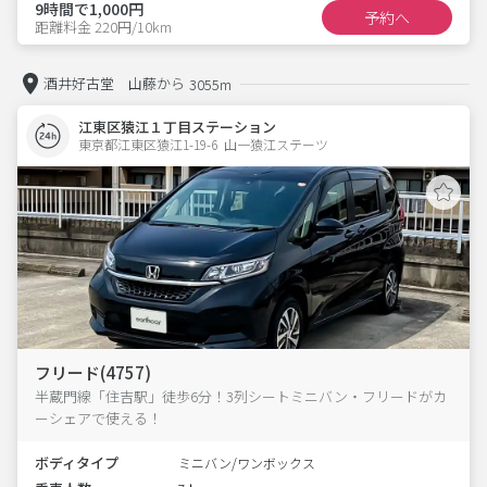
9時間で1,000円
予約へ
距離料金 220円/10km
酒井好古堂 山藤から
3055m
江東区猿江１丁目ステーション
東京都江東区猿江1-19-6  山一猿江ステーツ
フリード(4757)
半蔵門線「住吉駅」徒歩6分！3列シートミニバン・フリードがカ
ーシェアで使える！
ボディタイプ
ミニバン/ワンボックス