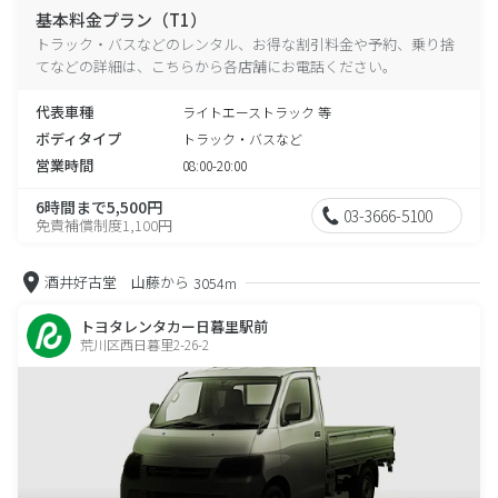
基本料金プラン（T1）
トラック・バスなどのレンタル、お得な割引料金や予約、乗り捨
てなどの詳細は、こちらから各店舗にお電話ください。
代表車種
ライトエーストラック 等
ボディタイプ
トラック・バスなど
営業時間
08:00-20:00
6時間まで5,500円
03-3666-5100
免責補償制度1,100円
酒井好古堂 山藤から
3054m
トヨタレンタカー日暮里駅前
荒川区西日暮里2-26-2