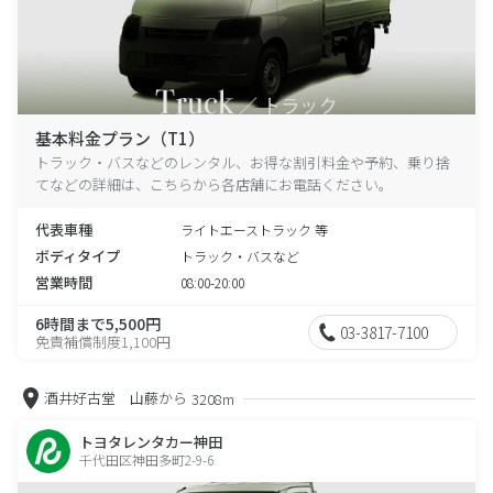
基本料金プラン（T1）
トラック・バスなどのレンタル、お得な割引料金や予約、乗り捨
てなどの詳細は、こちらから各店舗にお電話ください。
代表車種
ライトエーストラック 等
ボディタイプ
トラック・バスなど
営業時間
08:00-20:00
6時間まで5,500円
03-3817-7100
免責補償制度1,100円
酒井好古堂 山藤から
3208m
トヨタレンタカー神田
千代田区神田多町2-9-6