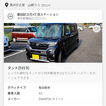
酒井好古堂 山藤から
2911m
墨田区立花4丁目ステーション
東京都墨田区立花4-4-2  
タント(5019)
とっても便利なタントが小村井駅徒歩1分でスズキ ハスラーをカ
ーシェアできる
ボディタイプ
軽自動車
乗車人数
4人
メーカー
DAIHATSU ダイハツ