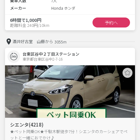
乗車人数
7人
メーカー
Honda ホンダ
6時間で1,000円
予約へ
距離料金 240円/10km
酒井好古堂 山藤から
3055m
台東区谷中２丁目ステーション
東京都台東区谷中2-7-16  
シエンタ(4218)
★ペット同乗OK★千駄木駅徒歩7分！シエンタのカーシェアでペ
ットと一緒におでかけ♪