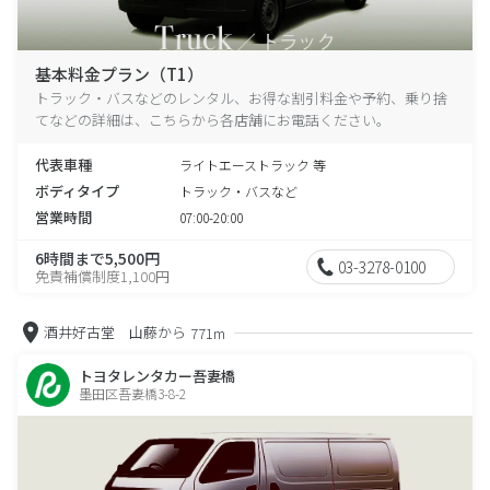
基本料金プラン（T1）
トラック・バスなどのレンタル、お得な割引料金や予約、乗り捨
てなどの詳細は、こちらから各店舗にお電話ください。
代表車種
ライトエーストラック 等
ボディタイプ
トラック・バスなど
営業時間
07:00-20:00
6時間まで5,500円
03-3278-0100
免責補償制度1,100円
酒井好古堂 山藤から
771m
トヨタレンタカー吾妻橋
墨田区吾妻橋3-8-2