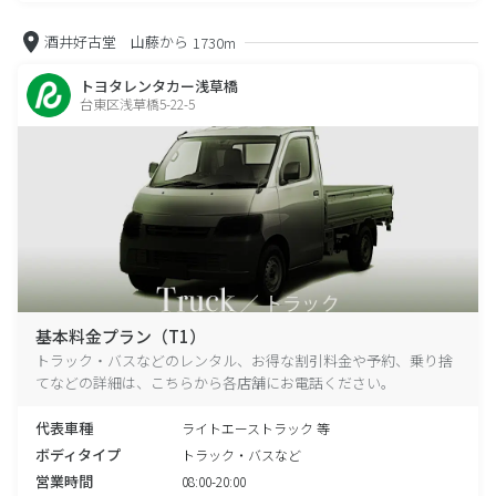
酒井好古堂 山藤から
1730m
トヨタレンタカー浅草橋
台東区浅草橋5-22-5
基本料金プラン（T1）
トラック・バスなどのレンタル、お得な割引料金や予約、乗り捨
てなどの詳細は、こちらから各店舗にお電話ください。
代表車種
ライトエーストラック 等
ボディタイプ
トラック・バスなど
営業時間
08:00-20:00