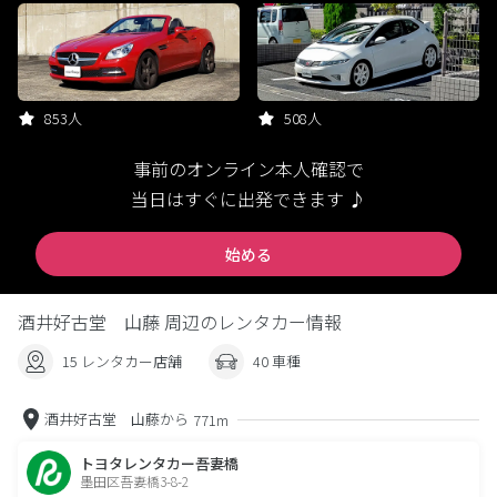
853人
508人
事前のオンライン本人確認で
当日はすぐに出発できます ♪
始める
酒井好古堂 山藤 周辺のレンタカー情報
15 レンタカー店舗
40 車種
酒井好古堂 山藤から
771m
トヨタレンタカー吾妻橋
墨田区吾妻橋3-8-2