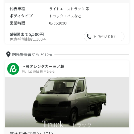
代表車種
ライトエーストラック 等
ボディタイプ
トラック・バスなど
営業時間
08:00-20:00
6時間まで5,500円
03-3692-0100
免責補償制度1,100円
向島警察署から
3912m
トヨタレンタカー三ノ輪
荒川区東日暮里1-2-8
基本料金プラン（T1）