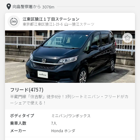
向島警察署から
3076m
江東区猿江１丁目ステーション
東京都江東区猿江1-19-6  山一猿江ステーツ
フリード(4757)
半蔵門線「住吉駅」徒歩6分！3列シートミニバン・フリードがカ
ーシェアで使える！
ボディタイプ
ミニバン/ワンボックス
乗車人数
7人
メーカー
Honda ホンダ