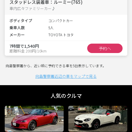
スタッドレス装着車：ルーミー(765)
車内広々ファミリーカー♪
ボディタイプ
コンパクトカー
乗車人数
5人
メーカー
TOYOTA トヨタ
7時間で1,540円
予約へ
距離料金 200円/10km
向島警察署から、近い順に予約できる車を5台表示しています。
向島警察署近辺の車をマップで見る
人気のクルマ