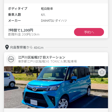
ボディタイプ
軽自動車
乗車人数
4人
メーカー
DAIHATSU ダイハツ
7時間で1,200円
予約へ
距離料金 200円/10km
向島警察署から
4841m
江戸川区船堀3丁目ステーション
東京都江戸川区船堀3-8  TOKIビル第2駐車場