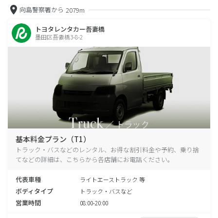
向島警察署から
2079m
トヨタレンタカー吾妻橋
墨田区吾妻橋3-8-2
基本料金プラン（T1）
トラック・バスなどのレンタル、お得な割引料金や予約、乗り捨
てなどの詳細は、こちらから各店舗にお電話ください。
代表車種
ライトエーストラック 等
ボディタイプ
トラック・バスなど
営業時間
08:00-20:00