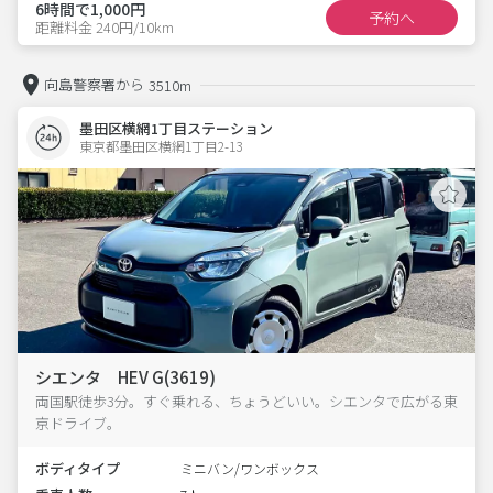
6時間で1,000円
予約へ
距離料金 240円/10km
向島警察署から
3510m
墨田区横網1丁目ステーション
東京都墨田区横網1丁目2-13  
シエンタ HEV G(3619)
両国駅徒歩3分。すぐ乗れる、ちょうどいい。シエンタで広がる東
京ドライブ。
ボディタイプ
ミニバン/ワンボックス