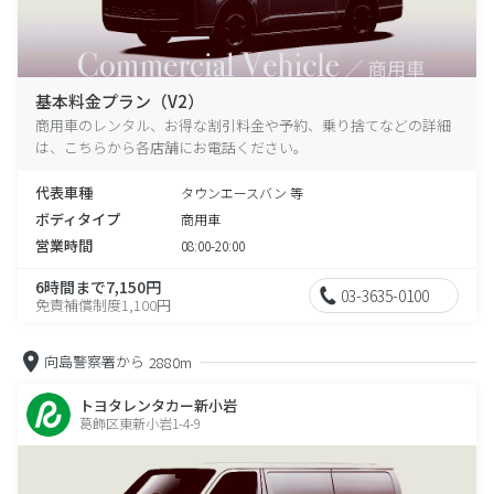
基本料金プラン（V2）
商用車のレンタル、お得な割引料金や予約、乗り捨てなどの詳細
は、こちらから各店舗にお電話ください。
代表車種
タウンエースバン 等
ボディタイプ
商用車
営業時間
08:00-20:00
6時間まで7,150円
03-3635-0100
免責補償制度1,100円
向島警察署から
2880m
トヨタレンタカー新小岩
葛飾区東新小岩1-4-9