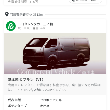
免責補償制度1,100円
向島警察署から
3912m
トヨタレンタカー三ノ輪
荒川区東日暮里1-2-8
基本料金プラン（V1）
商用車のレンタル、お得な割引料金や予約、乗り捨てなどの詳細
は、こちらから各店舗にお電話ください。
代表車種
プロボックス 等
ボディタイプ
商用車