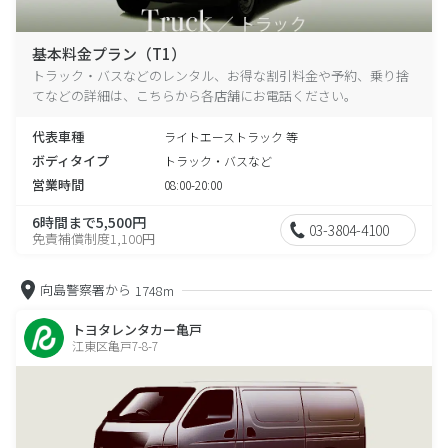
基本料金プラン（T1）
トラック・バスなどのレンタル、お得な割引料金や予約、乗り捨
てなどの詳細は、こちらから各店舗にお電話ください。
代表車種
ライトエーストラック 等
ボディタイプ
トラック・バスなど
営業時間
08:00-20:00
6時間まで5,500円
03-3804-4100
免責補償制度1,100円
向島警察署から
1748m
トヨタレンタカー亀戸
江東区亀戸7-8-7