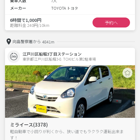
乗車人数
7人
メーカー
TOYOTA トヨタ
6時間で1,000円
予約へ
距離料金 240円/10km
向島警察署から
4841m
江戸川区船堀3丁目ステーション
東京都江戸川区船堀3-8  TOKIビル第2駐車場
ミライース(3378)
軽自動車で小回りが利くから、狭い道でもラクラク運転出来ま
す！