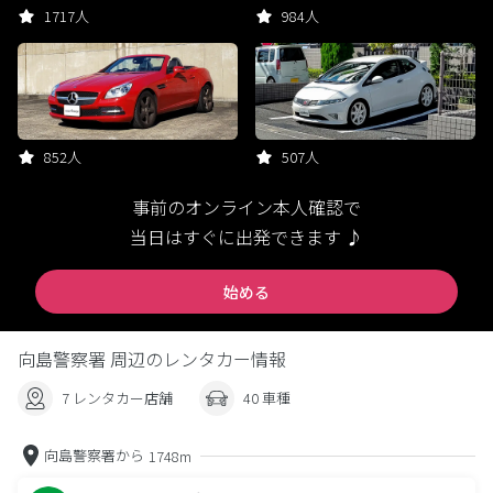
1717人
984人
852人
507人
事前のオンライン本人確認で
当日はすぐに出発できます ♪
始める
向島警察署 周辺のレンタカー情報
7 レンタカー店舗
40 車種
向島警察署から
1748m