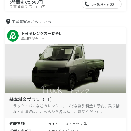
6時間まで5,500円
03-3626-5300
免責補償制度1,100円
向島警察署から
2524m
トヨタレンタカー錦糸町
墨田区緑4-21-7
基本料金プラン（T1）
トラック・バスなどのレンタル、お得な割引料金や予約、乗り捨
てなどの詳細は、こちらから各店舗にお電話ください。
代表車種
ライトエーストラック 等
ボディタイプ
トラック・バスなど