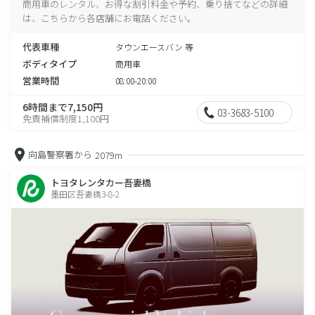
商用車のレンタル、お得な割引料金や予約、乗り捨てなどの詳細
は、こちらから各店舗にお電話ください。
代表車種
タウンエースバン 等
ボディタイプ
商用車
営業時間
08:00-20:00
6時間まで7,150円
03-3683-5100
免責補償制度1,100円
向島警察署から
2079m
トヨタレンタカー吾妻橋
墨田区吾妻橋3-8-2