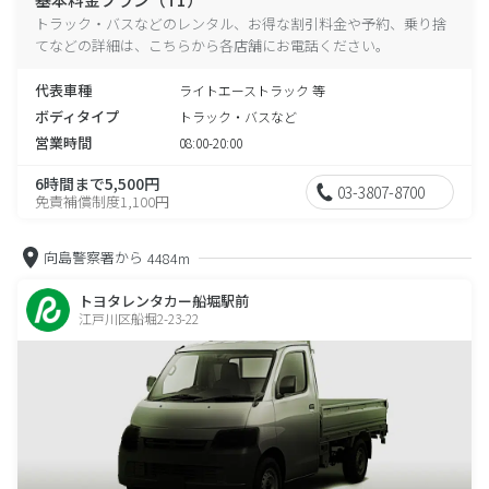
トラック・バスなどのレンタル、お得な割引料金や予約、乗り捨
てなどの詳細は、こちらから各店舗にお電話ください。
代表車種
ライトエーストラック 等
ボディタイプ
トラック・バスなど
営業時間
08:00-20:00
6時間まで5,500円
03-3807-8700
免責補償制度1,100円
向島警察署から
4484m
トヨタレンタカー船堀駅前
江戸川区船堀2-23-22