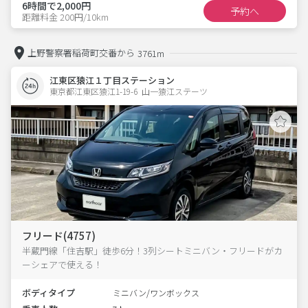
6時間で2,000円
予約へ
距離料金 200円/10km
上野警察署稲荷町交番から
3761m
江東区猿江１丁目ステーション
東京都江東区猿江1-19-6  山一猿江ステーツ
フリード(4757)
半蔵門線「住吉駅」徒歩6分！3列シートミニバン・フリードがカ
ーシェアで使える！
ボディタイプ
ミニバン/ワンボックス