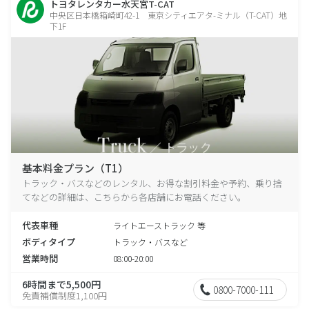
トヨタレンタカー水天宮T-CAT
中央区日本橋箱崎町42-1 東京シティエアタ-ミナル（T-CAT）地
下1F
基本料金プラン（T1）
トラック・バスなどのレンタル、お得な割引料金や予約、乗り捨
てなどの詳細は、こちらから各店舗にお電話ください。
代表車種
ライトエーストラック 等
ボディタイプ
トラック・バスなど
営業時間
08:00-20:00
6時間まで5,500円
0800-7000-111
免責補償制度1,100円