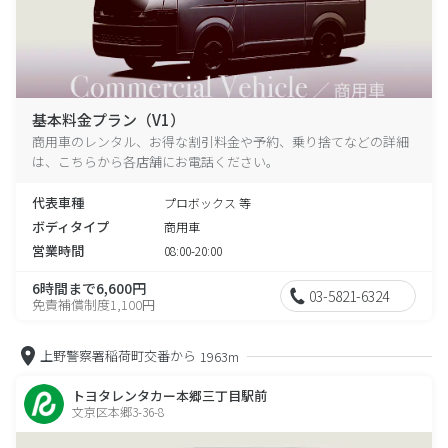
基本料金プラン（V1）
商用車のレンタル、お得な割引料金や予約、乗り捨てなどの詳細
は、こちらから各店舗にお電話ください。
代表車種
プロボックス 等
ボディタイプ
商用車
営業時間
08:00-20:00
6時間まで6,600円
03-5821-6324
免責補償制度1,100円
上野警察署稲荷町交番から
1963m
トヨタレンタカー本郷三丁目駅前
文京区本郷3-36-8