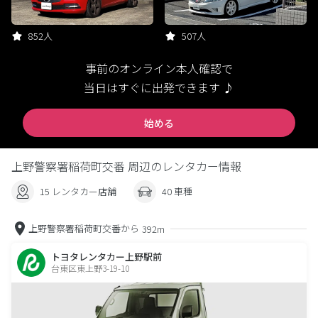
852人
507人
事前のオンライン本人確認で
当日はすぐに出発できます ♪
始める
上野警察署稲荷町交番 周辺のレンタカー情報
15 レンタカー店舗
40 車種
上野警察署稲荷町交番から
392m
トヨタレンタカー上野駅前
台東区東上野3-19-10