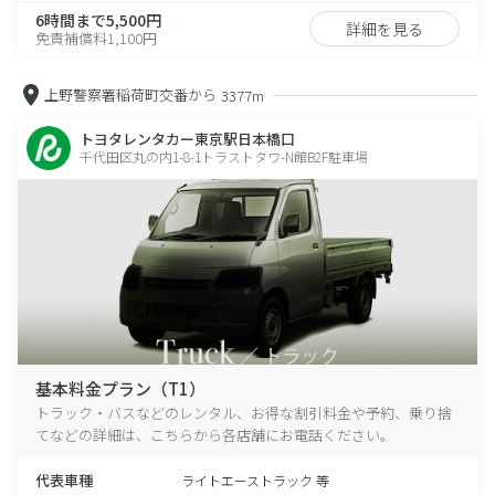
6時間まで5,500円
詳細を見る
免責補償料1,100円
上野警察署稲荷町交番から
3377m
トヨタレンタカー東京駅日本橋口
千代田区丸の内1-8-1トラストタワ-N館B2F駐車場
基本料金プラン（T1）
トラック・バスなどのレンタル、お得な割引料金や予約、乗り捨
てなどの詳細は、こちらから各店舗にお電話ください。
代表車種
ライトエーストラック 等