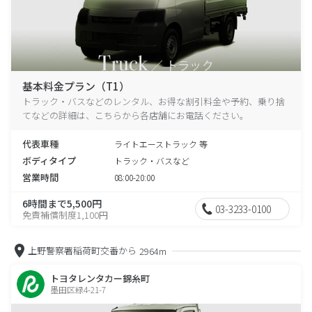
基本料金プラン（T1）
トラック・バスなどのレンタル、お得な割引料金や予約、乗り捨
てなどの詳細は、こちらから各店舗にお電話ください。
代表車種
ライトエーストラック 等
ボディタイプ
トラック・バスなど
営業時間
08:00-20:00
6時間まで5,500円
03-3233-0100
免責補償制度1,100円
上野警察署稲荷町交番から
2964m
トヨタレンタカー錦糸町
墨田区緑4-21-7