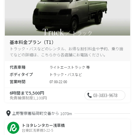
基本料金プラン（T1）
トラック・バスなどのレンタル、お得な割引料金や予約、乗り捨
てなどの詳細は、こちらから各店舗にお電話ください。
代表車種
ライトエーストラック 等
ボディタイプ
トラック・バスなど
営業時間
07:00-22:00
6時間まで5,500円
03-3833-9678
免責補償制度1,100円
上野警察署稲荷町交番から
1070m
トヨタレンタカー浅草橋
台東区浅草橋5-22-5