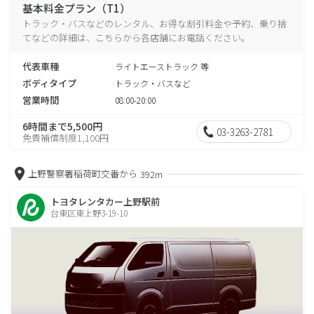
基本料金プラン（T1）
トラック・バスなどのレンタル、お得な割引料金や予約、乗り捨
てなどの詳細は、こちらから各店舗にお電話ください。
代表車種
ライトエーストラック 等
ボディタイプ
トラック・バスなど
営業時間
08:00-20:00
6時間まで5,500円
03-3263-2781
免責補償制度1,100円
上野警察署稲荷町交番から
392m
トヨタレンタカー上野駅前
台東区東上野3-19-10