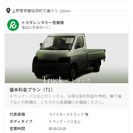
上野警察署稲荷町交番から
1984m
トヨタレンタカー吾妻橋
墨田区吾妻橋3-8-2
基本料金プラン（T1）
トラック・バスなどのレンタル、お得な割引料金や予約、乗り捨
てなどの詳細は、こちらから各店舗にお電話ください。
代表車種
ライトエーストラック 等
ボディタイプ
トラック・バスなど
営業時間
08:00-20:00