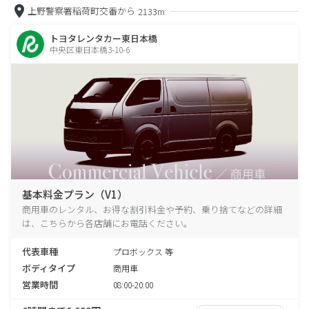
上野警察署稲荷町交番から
2133m
トヨタレンタカー東日本橋
中央区東日本橋3-10-6
基本料金プラン（V1）
商用車のレンタル、お得な割引料金や予約、乗り捨てなどの詳細
は、こちらから各店舗にお電話ください。
代表車種
プロボックス 等
ボディタイプ
商用車
営業時間
08:00-20:00