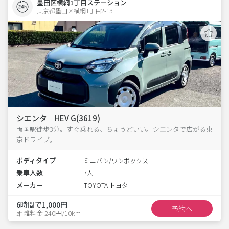
墨田区横網1丁目ステーション
東京都墨田区横網1丁目2-13  
シエンタ HEV G(3619)
両国駅徒歩3分。すぐ乗れる、ちょうどいい。シエンタで広がる東
京ドライブ。
ボディタイプ
ミニバン/ワンボックス
乗車人数
7人
メーカー
TOYOTA トヨタ
6時間で1,000円
予約へ
距離料金 240円/10km