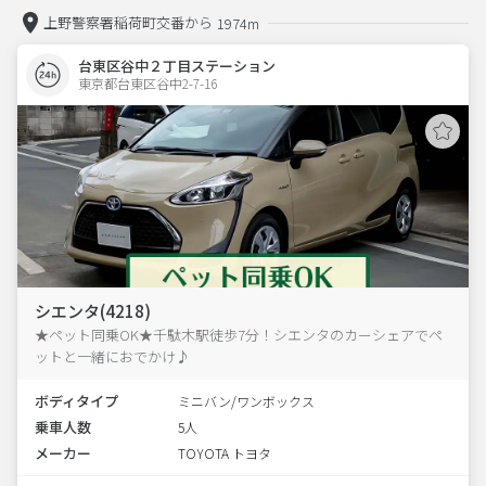
上野警察署稲荷町交番から
1974m
台東区谷中２丁目ステーション
東京都台東区谷中2-7-16  
シエンタ(4218)
★ペット同乗OK★千駄木駅徒歩7分！シエンタのカーシェアでペ
ットと一緒におでかけ♪
ボディタイプ
ミニバン/ワンボックス
乗車人数
5人
メーカー
TOYOTA トヨタ