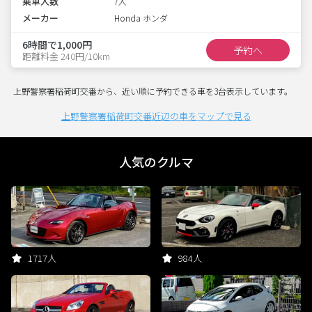
乗車人数
7人
メーカー
Honda ホンダ
6時間で1,000円
予約へ
距離料金 240円/10km
上野警察署稲荷町交番から、近い順に予約できる車を3台表示しています。
上野警察署稲荷町交番近辺の車をマップで見る
人気のクルマ
1717人
984人