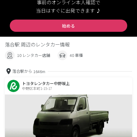
事前のオンライン本人確認で
当日はすぐに出発できます ♪
始める
落合駅 周辺のレンタカー情報
10 レンタカー店舗
40 車種
落合駅から
1646m
トヨタレンタカー中野坂上
中野区本町1-15-17