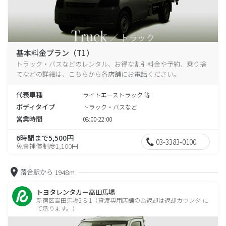
基本料金プラン（T1）
トラック・バスなどのレンタル、お得な割引料金や予約、乗り捨
てなどの詳細は、こちらから各店舗にお電話ください。
代表車種
ライトエーストラック 等
ボディタイプ
トラック・バスなど
営業時間
08:00-22:00
6時間まで5,500円
03-3383-0100
免責補償制度1,100円
落合駅から
1948m
トヨタレンタカー高田馬場
新宿区高田馬場2-8-1（貸渡専用店舗の為返却は返却カウンタ-に
て承ります。）