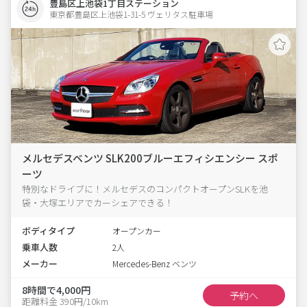
豊島区上池袋1丁目ステーション
東京都豊島区上池袋1-31-5 ヴェリタス駐車場 
メルセデスベンツ SLK200ブルーエフィシエンシー スポ
ーツ
特別なドライブに！メルセデスのコンパクトオープンSLKを池
袋・大塚エリアでカーシェアできる！
ボディタイプ
オープンカー
乗車人数
2人
メーカー
Mercedes-Benz ベンツ
8時間で4,000円
予約へ
距離料金 390円/10km