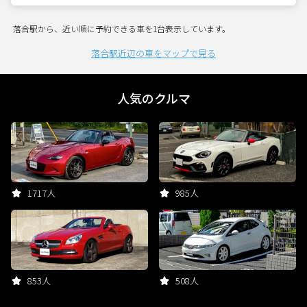
落合駅から、近い順に予約できる車を1台表示しています。
落合駅近辺の車をマップで見る
人気のクルマ
1717人
985人
853人
508人