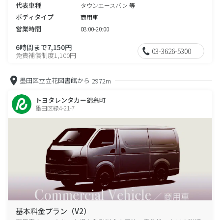
代表車種
タウンエースバン 等
ボディタイプ
商用車
営業時間
08:00-20:00
6時間まで7,150円
03-3626-5300
免責補償制度1,100円
墨田区立立花図書館から
2972m
トヨタレンタカー錦糸町
墨田区緑4-21-7
基本料金プラン（V2）