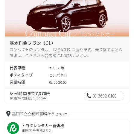
基本料金プラン（C1）
コンパクトのレンタル、お得な割引料金や予約、乗り捨てなどの
詳細は、こちらから各店舗にお電話ください。
代表車種
ヤリス 等
ボディタイプ
コンパクト
営業時間
08:00-20:00
3～6時間まで7,370円
03-3692-0100
免責補償制度1,100円
墨田区立立花図書館から
2767m
トヨタレンタカー吾妻橋
墨田区吾妻橋3-8-2