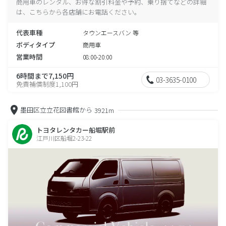
商用車のレンタル、お得な割引料金や予約、乗り捨てなどの詳細
は、こちらから各店舗にお電話ください。
代表車種
タウンエースバン 等
ボディタイプ
商用車
営業時間
08:00-20:00
6時間まで7,150円
03-3635-0100
免責補償制度1,100円
墨田区立立花図書館から
3921m
トヨタレンタカー船堀駅前
江戸川区船堀2-23-22