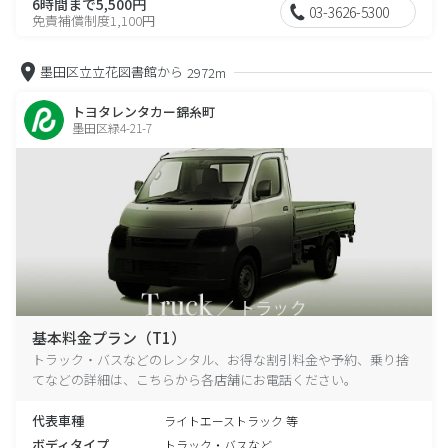
6時間まで5,500円
03-3626-5300
免責補償制度1,100円
墨田区立立花図書館から
2972m
トヨタレンタカー錦糸町
墨田区緑4-21-7
基本料金プラン（T1）
トラック・バスなどのレンタル、お得な割引料金や予約、乗り捨
てなどの詳細は、こちらから各店舗にお電話ください。
代表車種
ライトエーストラック 等
ボディタイプ
トラック・バスなど