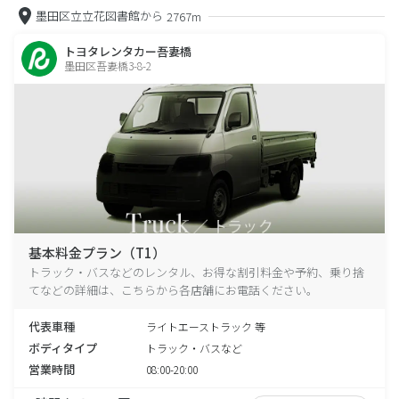
墨田区立立花図書館から
2767m
トヨタレンタカー吾妻橋
墨田区吾妻橋3-8-2
基本料金プラン（T1）
トラック・バスなどのレンタル、お得な割引料金や予約、乗り捨
てなどの詳細は、こちらから各店舗にお電話ください。
代表車種
ライトエーストラック 等
ボディタイプ
トラック・バスなど
営業時間
08:00-20:00