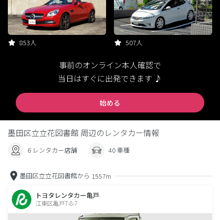
853人
507人
事前のオンライン本人確認で
当日はすぐに出発できます ♪
始める
墨田区立立花図書館 周辺のレンタカー情報
6 レンタカー店舗
40 車種
墨田区立立花図書館から
1557m
トヨタレンタカー亀戸
江東区亀戸7-8-7