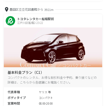
墨田区立立花図書館から
3921m
トヨタレンタカー船堀駅前
江戸川区船堀2-23-22
基本料金プラン（C1）
コンパクトのレンタル、お得な割引料金や予約、乗り捨てなどの
詳細は、こちらから各店舗にお電話ください。
代表車種
ヤリス 等
ボディタイプ
コンパクト
営業時間
08:00-20:00