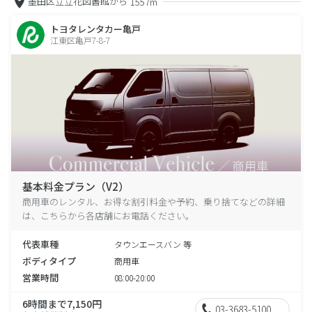
墨田区立立花図書館から
1557m
トヨタレンタカー亀戸
江東区亀戸7-8-7
基本料金プラン（V2）
商用車のレンタル、お得な割引料金や予約、乗り捨てなどの詳細
は、こちらから各店舗にお電話ください。
代表車種
タウンエースバン 等
ボディタイプ
商用車
営業時間
08:00-20:00
6時間まで7,150円
03-3683-5100