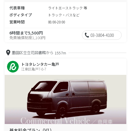
代表車種
ライトエーストラック 等
ボディタイプ
トラック・バスなど
営業時間
08:00-20:00
6時間まで5,500円
03-3804-4100
免責補償制度1,100円
墨田区立立花図書館から
1557m
トヨタレンタカー亀戸
江東区亀戸7-8-7
基本料金プラン（V1）