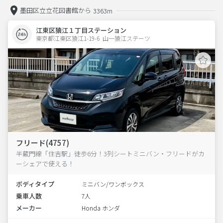
墨田区立立花図書館から
3363m
江東区猿江１丁目ステーション
東京都江東区猿江1-19-6  山一猿江ステーツ
フリード(4757)
半蔵門線「住吉駅」徒歩6分！3列シートミニバン・フリードがカ
ーシェアで使える！
ボディタイプ
ミニバン/ワンボックス
乗車人数
7人
メーカー
Honda ホンダ