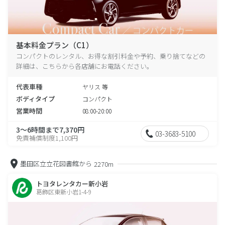
基本料金プラン（C1）
コンパクトのレンタル、お得な割引料金や予約、乗り捨てなどの
詳細は、こちらから各店舗にお電話ください。
代表車種
ヤリス 等
ボディタイプ
コンパクト
営業時間
08:00-20:00
3～6時間まで7,370円
03-3683-5100
免責補償制度1,100円
墨田区立立花図書館から
2270m
トヨタレンタカー新小岩
葛飾区東新小岩1-4-9