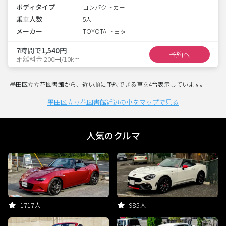
ボディタイプ
コンパクトカー
乗車人数
5人
メーカー
TOYOTA トヨタ
7時間で1,540円
予約へ
距離料金 200円/10km
墨田区立立花図書館から、近い順に予約できる車を4台表示しています。
墨田区立立花図書館近辺の車をマップで見る
人気のクルマ
1717人
985人