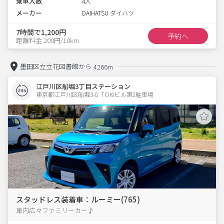
乗車人数
4人
メーカー
DAIHATSU ダイハツ
7時間で1,200円
予約へ
距離料金 200円/10km
墨田区立立花図書館から
4266m
江戸川区船堀3丁目ステーション
東京都江戸川区船堀3-8  TOKIビル第2駐車場
スタッドレス装着車：ルーミー(765)
車内広々ファミリーカー♪