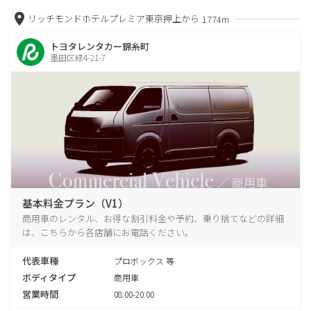
リッチモンドホテルプレミア東京押上から
1774m
トヨタレンタカー錦糸町
墨田区緑4-21-7
基本料金プラン（V1）
商用車のレンタル、お得な割引料金や予約、乗り捨てなどの詳細
は、こちらから各店舗にお電話ください。
代表車種
プロボックス 等
ボディタイプ
商用車
営業時間
08:00-20:00