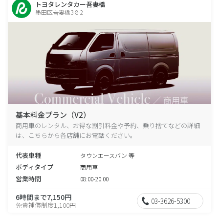
トヨタレンタカー吾妻橋
墨田区吾妻橋3-8-2
基本料金プラン（V2）
商用車のレンタル、お得な割引料金や予約、乗り捨てなどの詳細
は、こちらから各店舗にお電話ください。
代表車種
タウンエースバン 等
ボディタイプ
商用車
営業時間
08:00-20:00
6時間まで7,150円
03-3626-5300
免責補償制度1,100円