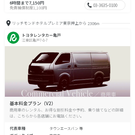
6時間まで7,150円
03-3635-0100
免責補償制度1,100円
リッチモンドホテルプレミア東京押上から
2306m
トヨタレンタカー亀戸
江東区亀戸7-8-7
基本料金プラン（V2）
商用車のレンタル、お得な割引料金や予約、乗り捨てなどの詳細
は、こちらから各店舗にお電話ください。
代表車種
タウンエースバン 等