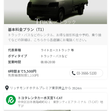
基本料金プラン（T1）
トラック・バスなどのレンタル、お得な割引料金や予約、乗り捨
てなどの詳細は、こちらから各店舗にお電話ください。
代表車種
ライトエーストラック 等
ボディタイプ
トラック・バスなど
営業時間
08:00-20:00
6時間まで5,500円
03-3666-5100
免責補償制度1,100円
リッチモンドホテルプレミア東京押上から
3924m
トヨタレンタカー水天宮T-CAT
中央区日本橋箱崎町42-1 東京シティエアタ-ミナル（T-CAT）地
下1F