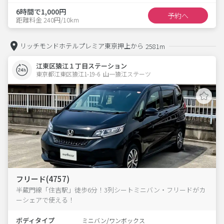
6時間で1,000円
予約へ
距離料金 240円/10km
リッチモンドホテルプレミア東京押上から
2581m
江東区猿江１丁目ステーション
東京都江東区猿江1-19-6  山一猿江ステーツ
フリード(4757)
半蔵門線「住吉駅」徒歩6分！3列シートミニバン・フリードがカ
ーシェアで使える！
ボディタイプ
ミニバン/ワンボックス