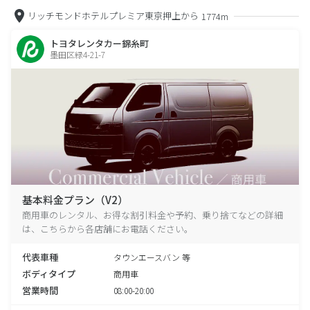
リッチモンドホテルプレミア東京押上から
1774m
トヨタレンタカー錦糸町
墨田区緑4-21-7
基本料金プラン（V2）
商用車のレンタル、お得な割引料金や予約、乗り捨てなどの詳細
は、こちらから各店舗にお電話ください。
代表車種
タウンエースバン 等
ボディタイプ
商用車
営業時間
08:00-20:00