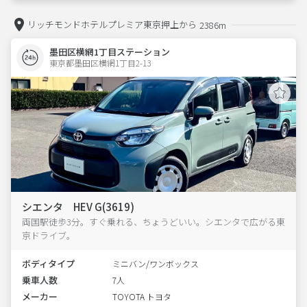
リッチモンドホテルプレミア東京押上から
2386m
墨田区横網1丁目ステーション
東京都墨田区横網1丁目2-13  
シエンタ HEV G(3619)
両国駅徒歩3分。すぐ乗れる、ちょうどいい。シエンタで広がる東
京ドライブ。
ボディタイプ
ミニバン/ワンボックス
乗車人数
7人
メーカー
TOYOTA トヨタ