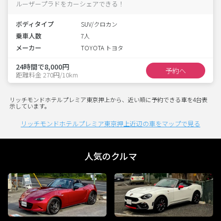
ルーザープラドをカーシェアできる！
ボディタイプ
SUV/クロカン
乗車人数
7人
メーカー
TOYOTA トヨタ
24時間で8,000円
予約へ
距離料金 270円/10km
リッチモンドホテルプレミア東京押上から、近い順に予約できる車を4台表
示しています。
リッチモンドホテルプレミア東京押上近辺の車をマップで見る
人気のクルマ