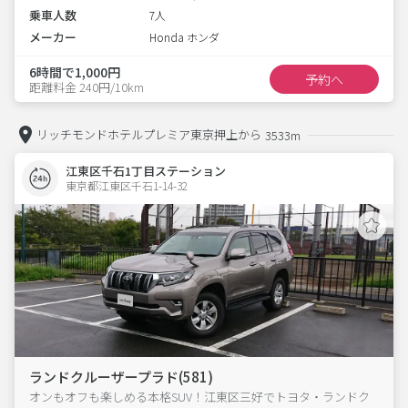
乗車人数
7人
メーカー
Honda ホンダ
6時間で1,000円
予約へ
距離料金 240円/10km
リッチモンドホテルプレミア東京押上から
3533m
江東区千石1丁目ステーション
東京都江東区千石1-14-32  
ランドクルーザープラド(581)
オンもオフも楽しめる本格SUV！江東区三好でトヨタ・ランドク