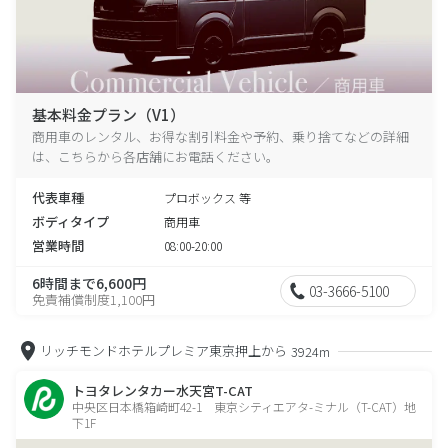
基本料金プラン（V1）
商用車のレンタル、お得な割引料金や予約、乗り捨てなどの詳細
は、こちらから各店舗にお電話ください。
代表車種
プロボックス 等
ボディタイプ
商用車
営業時間
08:00-20:00
6時間まで6,600円
03-3666-5100
免責補償制度1,100円
リッチモンドホテルプレミア東京押上から
3924m
トヨタレンタカー水天宮T-CAT
中央区日本橋箱崎町42-1 東京シティエアタ-ミナル（T-CAT）地
下1F