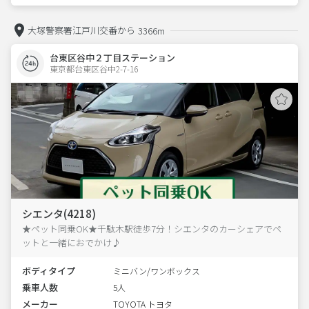
大塚警察署江戸川交番から
3366m
台東区谷中２丁目ステーション
東京都台東区谷中2-7-16  
シエンタ(4218)
★ペット同乗OK★千駄木駅徒歩7分！シエンタのカーシェアでペ
ットと一緒におでかけ♪
ボディタイプ
ミニバン/ワンボックス
乗車人数
5人
メーカー
TOYOTA トヨタ