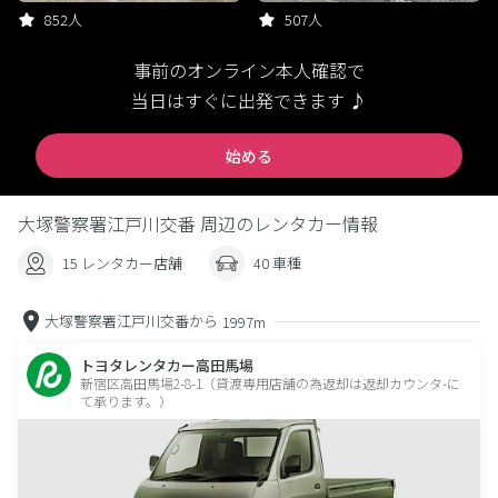
852人
507人
事前のオンライン本人確認で
当日はすぐに出発できます ♪
始める
大塚警察署江戸川交番 周辺のレンタカー情報
15 レンタカー店舗
40 車種
大塚警察署江戸川交番から
1997m
トヨタレンタカー高田馬場
新宿区高田馬場2-8-1（貸渡専用店舗の為返却は返却カウンタ-に
て承ります。）