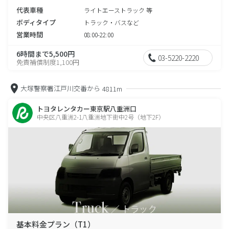
代表車種
ライトエーストラック 等
ボディタイプ
トラック・バスなど
営業時間
08:00-22:00
6時間まで5,500円
03-5220-2220
免責補償制度1,100円
大塚警察署江戸川交番から
4811m
トヨタレンタカー東京駅八重洲口
中央区八重洲2-1八重洲地下街中2号（地下2F）
基本料金プラン（T1）