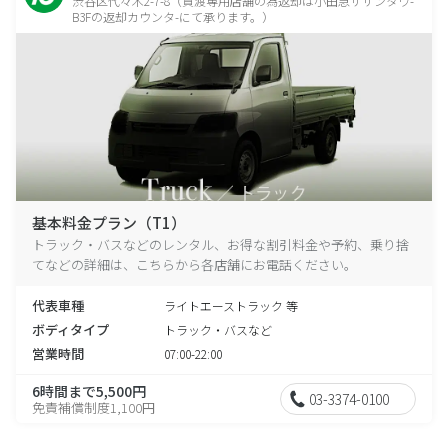
渋谷区代々木2-7-8（貸渡専用店舗の為返却は小田急サザンタワ-
B3Fの返却カウンタ-にて承ります。）
基本料金プラン（T1）
トラック・バスなどのレンタル、お得な割引料金や予約、乗り捨
てなどの詳細は、こちらから各店舗にお電話ください。
代表車種
ライトエーストラック 等
ボディタイプ
トラック・バスなど
営業時間
07:00-22:00
6時間まで5,500円
03-3374-0100
免責補償制度1,100円