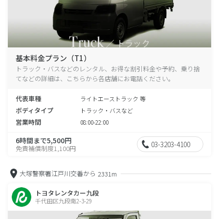
基本料金プラン（T1）
トラック・バスなどのレンタル、お得な割引料金や予約、乗り捨
てなどの詳細は、こちらから各店舗にお電話ください。
代表車種
ライトエーストラック 等
ボディタイプ
トラック・バスなど
営業時間
08:00-22:00
6時間まで5,500円
03-3203-4100
免責補償制度1,100円
大塚警察署江戸川交番から
2331m
トヨタレンタカー九段
千代田区九段南2-3-29