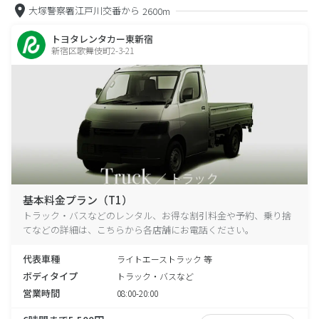
大塚警察署江戸川交番から
2600m
トヨタレンタカー東新宿
新宿区歌舞伎町2-3-21
基本料金プラン（T1）
トラック・バスなどのレンタル、お得な割引料金や予約、乗り捨
てなどの詳細は、こちらから各店舗にお電話ください。
代表車種
ライトエーストラック 等
ボディタイプ
トラック・バスなど
営業時間
08:00-20:00