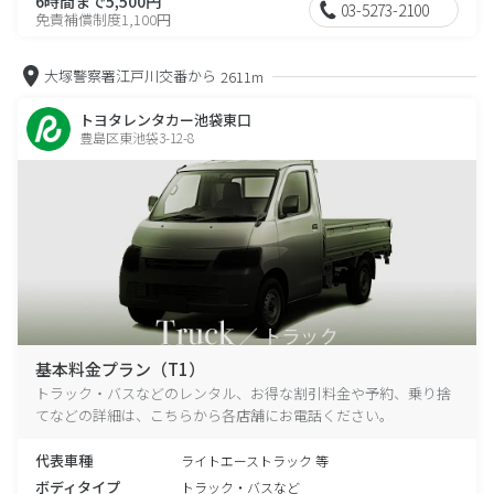
6時間まで5,500円
03-5273-2100
免責補償制度1,100円
大塚警察署江戸川交番から
2611m
トヨタレンタカー池袋東口
豊島区東池袋3-12-8
基本料金プラン（T1）
トラック・バスなどのレンタル、お得な割引料金や予約、乗り捨
てなどの詳細は、こちらから各店舗にお電話ください。
代表車種
ライトエーストラック 等
ボディタイプ
トラック・バスなど