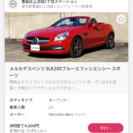
豊島区上池袋1丁目ステーション
東京都豊島区上池袋1-31-5 ヴェリタス駐車場 
メルセデスベンツ SLK200ブルーエフィシエンシー スポ
ーツ
特別なドライブに！メルセデスのコンパクトオープンSLKを池
袋・大塚エリアでカーシェアできる！
ボディタイプ
オープンカー
乗車人数
2人
メーカー
Mercedes-Benz ベンツ
8時間で4,000円
予約へ
距離料金 390円/10km