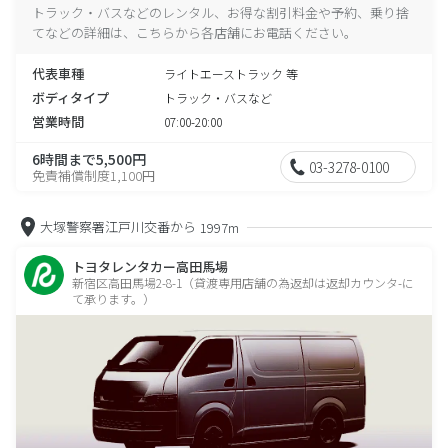
トラック・バスなどのレンタル、お得な割引料金や予約、乗り捨
てなどの詳細は、こちらから各店舗にお電話ください。
代表車種
ライトエーストラック 等
ボディタイプ
トラック・バスなど
営業時間
07:00-20:00
6時間まで5,500円
03-3278-0100
免責補償制度1,100円
大塚警察署江戸川交番から
1997m
トヨタレンタカー高田馬場
新宿区高田馬場2-8-1（貸渡専用店舗の為返却は返却カウンタ-に
て承ります。）