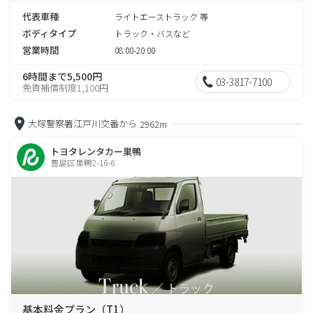
代表車種
ライトエーストラック 等
ボディタイプ
トラック・バスなど
営業時間
08:00-20:00
6時間まで5,500円
03-3817-7100
免責補償制度1,100円
大塚警察署江戸川交番から
2962m
トヨタレンタカー巣鴨
豊島区巣鴨2-16-6
基本料金プラン（T1）