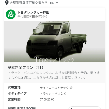
大塚警察署江戸川交番から
3869m
トヨタレンタカー神田
千代田区神田多町2-9-6
基本料金プラン（T1）
トラック・バスなどのレンタル、お得な割引料金や予約、乗り捨
てなどの詳細は、こちらから各店舗にお電話ください。
代表車種
ライトエーストラック 等
ボディタイプ
トラック・バスなど
営業時間
07:00-20:00
6時間まで5,500円