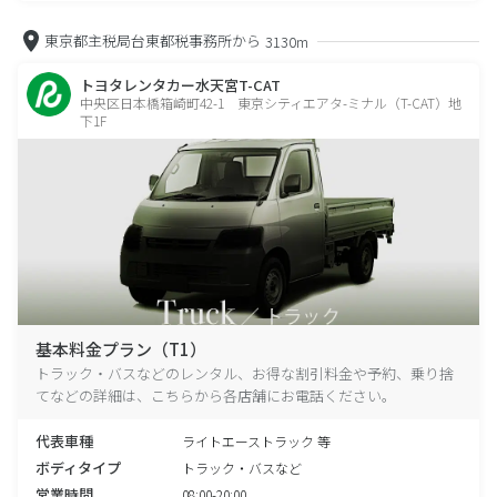
東京都主税局台東都税事務所から
3130m
トヨタレンタカー水天宮T-CAT
中央区日本橋箱崎町42-1 東京シティエアタ-ミナル（T-CAT）地
下1F
基本料金プラン（T1）
トラック・バスなどのレンタル、お得な割引料金や予約、乗り捨
てなどの詳細は、こちらから各店舗にお電話ください。
代表車種
ライトエーストラック 等
ボディタイプ
トラック・バスなど
営業時間
08:00-20:00