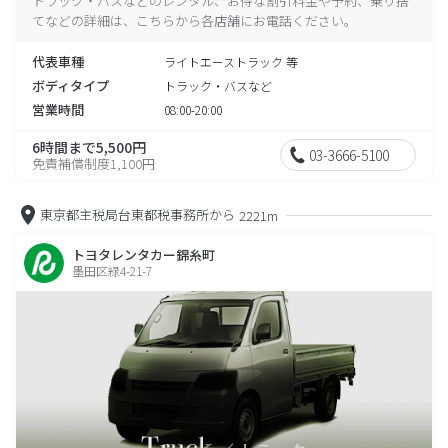
トラック・バスなどのレンタル、お得な割引料金や予約、乗り捨
てなどの詳細は、こちらから各店舗にお電話ください。
代表車種
ライトエーストラック 等
ボディタイプ
トラック・バスなど
営業時間
08:00-20:00
6時間まで5,500円
03-3666-5100
免責補償制度1,100円
東京都主税局台東都税事務所から
2221m
トヨタレンタカー錦糸町
墨田区緑4-21-7