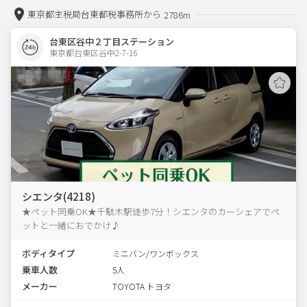
東京都主税局台東都税事務所から
2786m
台東区谷中２丁目ステーション
東京都台東区谷中2-7-16  
シエンタ(4218)
★ペット同乗OK★千駄木駅徒歩7分！シエンタのカーシェアでペ
ットと一緒におでかけ♪
ボディタイプ
ミニバン/ワンボックス
乗車人数
5人
メーカー
TOYOTA トヨタ