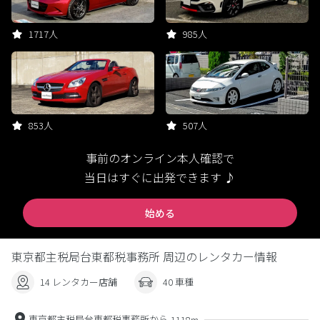
1717人
985人
853人
507人
事前のオンライン本人確認で
当日はすぐに出発できます ♪
始める
東京都主税局台東都税事務所 周辺のレンタカー情報
14 レンタカー店舗
40 車種
東京都主税局台東都税事務所から
1118m