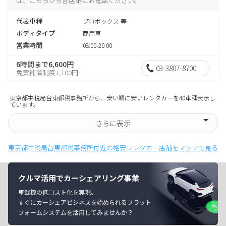
は、こちらから各店舗にお電話ください。
代表車種
プロボックス 等
ボディタイプ
商用車
営業時間
08:00-20:00
6時間まで6,600円
03-3807-8700
免責補償制度1,100円
東京都主税局台東都税事務所から、安い順に安いレンタカーを40車種表示し
ています。
さらに表示
東京都主税局台東都税事務所付近の格安レンタカー店舗をマップで見る
クルマ活用でカーシェアリング事業
車載機の低コスト化を実現。
すぐにカーシェアビジネスを始められるプラット
フォームシステムを活用してみませんか？