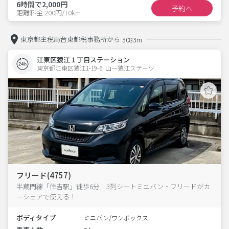
6時間で2,000円
予約へ
距離料金 200円/10km
東京都主税局台東都税事務所から
3083m
江東区猿江１丁目ステーション
東京都江東区猿江1-19-6  山一猿江ステーツ
フリード(4757)
半蔵門線「住吉駅」徒歩6分！3列シートミニバン・フリードがカ
ーシェアで使える！
ボディタイプ
ミニバン/ワンボックス