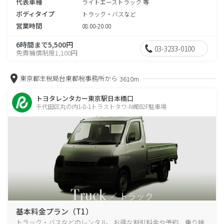
代表車種
ライトエーストラック 等
ボディタイプ
トラック・バスなど
営業時間
08:00-20:00
6時間まで5,500円
03-3233-0100
免責補償制度1,100円
東京都主税局台東都税事務所から
3610m
トヨタレンタカー東京駅日本橋口
千代田区丸の内1-8-1トラストタワ-N館B2F駐車場
基本料金プラン（T1）
トラック・バスなどのレンタル、お得な割引料金や予約、乗り捨