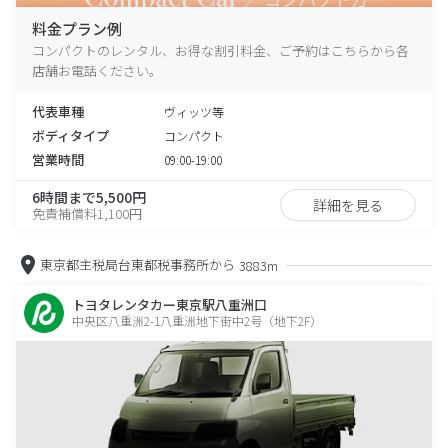
料金プラン例
コンパクトのレンタル、お得な割引料金、ご予約はこちらから各
店舗お電話ください。
代表車種
ヴィッツ等
ボディタイプ
コンパクト
営業時間
09:00-19:00
6時間まで5,500円
詳細を見る
免責補償料1,100円
東京都主税局台東都税事務所から
3883m
トヨタレンタカー東京駅八重洲口
中央区八重洲2-1八重洲地下街中2号（地下2F）