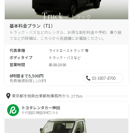
基本料金プラン（T1）
トラック・バスなどのレンタル、お得な割引料金や予約、乗り捨
てなどの詳細は、こちらから各店舗にお電話ください。
代表車種
ライトエーストラック 等
ボディタイプ
トラック・バスなど
営業時間
08:00-20:00
6時間まで5,500円
03-3807-8700
免責補償制度1,100円
東京都主税局台東都税事務所から
2775m
トヨタレンタカー神田
千代田区神田多町2-9-6