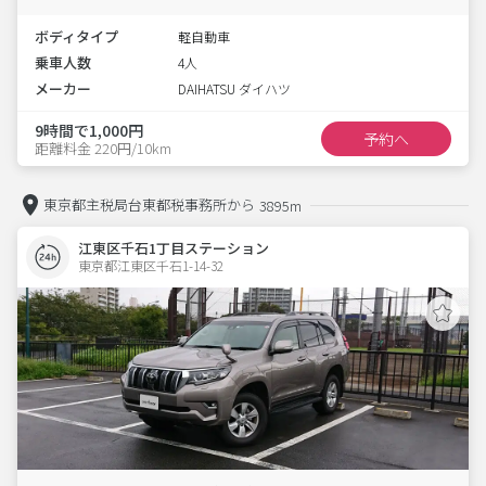
ボディタイプ
軽自動車
乗車人数
4人
メーカー
DAIHATSU ダイハツ
9時間で1,000円
予約へ
距離料金 220円/10km
東京都主税局台東都税事務所から
3895m
江東区千石1丁目ステーション
東京都江東区千石1-14-32  