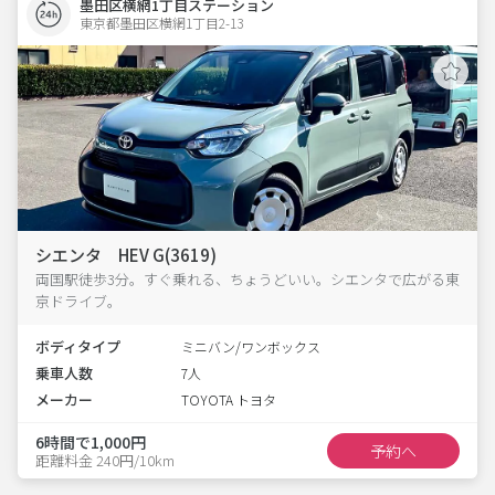
墨田区横網1丁目ステーション
東京都墨田区横網1丁目2-13  
シエンタ HEV G(3619)
両国駅徒歩3分。すぐ乗れる、ちょうどいい。シエンタで広がる東
京ドライブ。
ボディタイプ
ミニバン/ワンボックス
乗車人数
7人
メーカー
TOYOTA トヨタ
6時間で1,000円
予約へ
距離料金 240円/10km