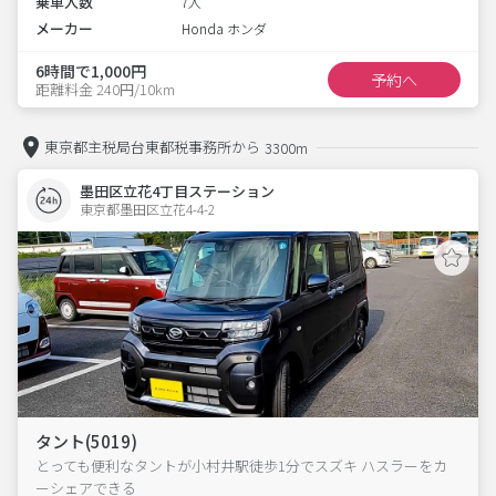
乗車人数
7人
メーカー
Honda ホンダ
6時間で1,000円
予約へ
距離料金 240円/10km
東京都主税局台東都税事務所から
3300m
墨田区立花4丁目ステーション
東京都墨田区立花4-4-2  
タント(5019)
とっても便利なタントが小村井駅徒歩1分でスズキ ハスラーをカ
ーシェアできる