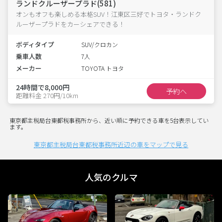
ランドクルーザープラド(581)
オンもオフも楽しめる本格SUV！江東区三好でトヨタ・ランドク
ルーザープラドをカーシェアできる！
ボディタイプ
SUV/クロカン
乗車人数
7人
メーカー
TOYOTA トヨタ
24時間で8,000円
予約へ
距離料金 270円/10km
東京都主税局台東都税事務所から、近い順に予約できる車を5台表示してい
ます。
東京都主税局台東都税事務所近辺の車をマップで見る
人気のクルマ