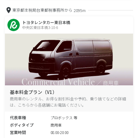
東京都主税局台東都税事務所から
2095m
トヨタレンタカー東日本橋
中央区東日本橋3-10-6
基本料金プラン（V1）
商用車のレンタル、お得な割引料金や予約、乗り捨てなどの詳細
は、こちらから各店舗にお電話ください。
代表車種
プロボックス 等
ボディタイプ
商用車
営業時間
08:00-20:00