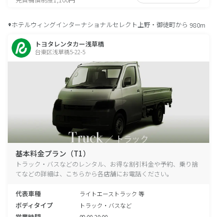
ホテルウィングインターナショナルセレクト上野・御徒町から
980m
トヨタレンタカー浅草橋
台東区浅草橋5-22-5
基本料金プラン（T1）
トラック・バスなどのレンタル、お得な割引料金や予約、乗り捨
てなどの詳細は、こちらから各店舗にお電話ください。
代表車種
ライトエーストラック 等
ボディタイプ
トラック・バスなど
営業時間
08:00-20:00