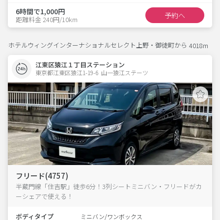
6時間で1,000円
予約へ
距離料金 240円/10km
ホテルウィングインターナショナルセレクト上野・御徒町から
4018m
江東区猿江１丁目ステーション
東京都江東区猿江1-19-6  山一猿江ステーツ
フリード(4757)
半蔵門線「住吉駅」徒歩6分！3列シートミニバン・フリードがカ
ーシェアで使える！
ボディタイプ
ミニバン/ワンボックス