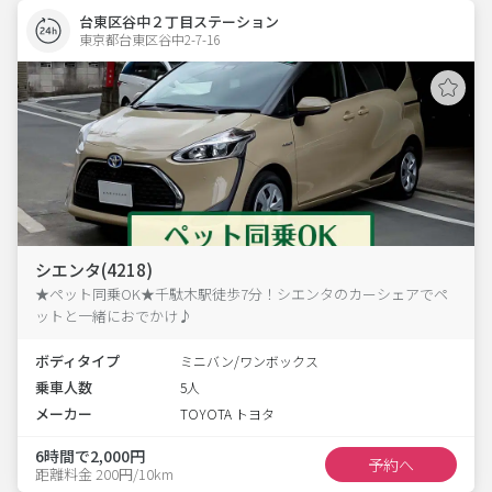
台東区谷中２丁目ステーション
東京都台東区谷中2-7-16  
シエンタ(4218)
★ペット同乗OK★千駄木駅徒歩7分！シエンタのカーシェアでペ
ットと一緒におでかけ♪
ボディタイプ
ミニバン/ワンボックス
乗車人数
5人
メーカー
TOYOTA トヨタ
6時間で2,000円
予約へ
距離料金 200円/10km