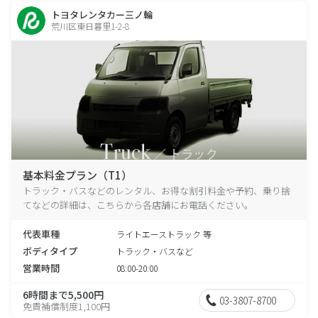
トヨタレンタカー三ノ輪
荒川区東日暮里1-2-8
基本料金プラン（T1）
トラック・バスなどのレンタル、お得な割引料金や予約、乗り捨
てなどの詳細は、こちらから各店舗にお電話ください。
代表車種
ライトエーストラック 等
ボディタイプ
トラック・バスなど
営業時間
08:00-20:00
6時間まで5,500円
03-3807-8700
免責補償制度1,100円