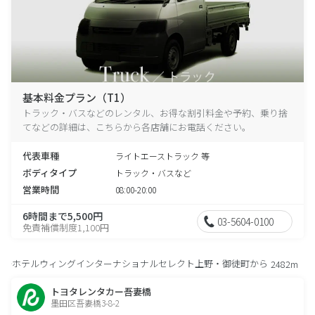
基本料金プラン（T1）
トラック・バスなどのレンタル、お得な割引料金や予約、乗り捨
てなどの詳細は、こちらから各店舗にお電話ください。
代表車種
ライトエーストラック 等
ボディタイプ
トラック・バスなど
営業時間
08:00-20:00
6時間まで5,500円
03-5604-0100
免責補償制度1,100円
ホテルウィングインターナショナルセレクト上野・御徒町から
2482m
トヨタレンタカー吾妻橋
墨田区吾妻橋3-8-2