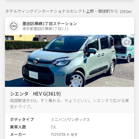
ホテルウィングインターナショナルセレクト上野・御徒町から
1950m
墨田区横網1丁目ステーション
東京都墨田区横網1丁目2-13  
シエンタ HEV G(3619)
両国駅徒歩3分。すぐ乗れる、ちょうどいい。シエンタで広がる東
京ドライブ。
ボディタイプ
ミニバン/ワンボックス
乗車人数
7人
メーカー
TOYOTA トヨタ