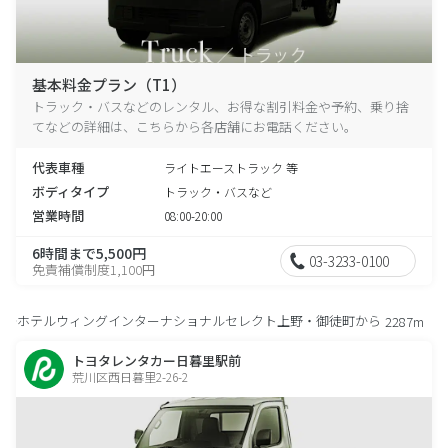
基本料金プラン（T1）
トラック・バスなどのレンタル、お得な割引料金や予約、乗り捨
てなどの詳細は、こちらから各店舗にお電話ください。
代表車種
ライトエーストラック 等
ボディタイプ
トラック・バスなど
営業時間
08:00-20:00
6時間まで5,500円
03-3233-0100
免責補償制度1,100円
ホテルウィングインターナショナルセレクト上野・御徒町から
2287m
トヨタレンタカー日暮里駅前
荒川区西日暮里2-26-2