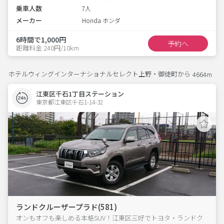
乗車人数
7人
メーカー
Honda ホンダ
6時間で1,000円
予約へ
距離料金 240円/10km
ホテルウィングインターナショナルセレクト上野・御徒町から
4664m
江東区千石1丁目ステーション
東京都江東区千石1-14-32  
ランドクルーザープラド(581)
オンもオフも楽しめる本格SUV！江東区三好でトヨタ・ランドク