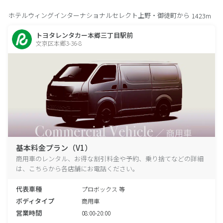
ホテルウィングインターナショナルセレクト上野・御徒町から
1423m
トヨタレンタカー本郷三丁目駅前
文京区本郷3-36-8
基本料金プラン（V1）
商用車のレンタル、お得な割引料金や予約、乗り捨てなどの詳細
は、こちらから各店舗にお電話ください。
代表車種
プロボックス 等
ボディタイプ
商用車
営業時間
08:00-20:00