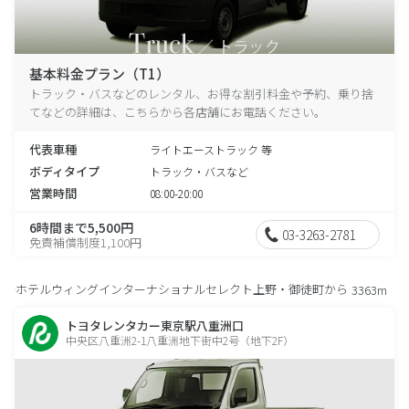
基本料金プラン（T1）
トラック・バスなどのレンタル、お得な割引料金や予約、乗り捨
てなどの詳細は、こちらから各店舗にお電話ください。
代表車種
ライトエーストラック 等
ボディタイプ
トラック・バスなど
営業時間
08:00-20:00
6時間まで5,500円
03-3263-2781
免責補償制度1,100円
ホテルウィングインターナショナルセレクト上野・御徒町から
3363m
トヨタレンタカー東京駅八重洲口
中央区八重洲2-1八重洲地下街中2号（地下2F）