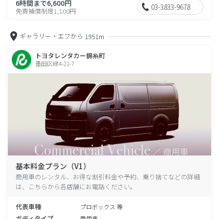
6時間まで6,600円
03-3833-9678
免責補償制度1,100円
ギャラリー・エフから
1951m
トヨタレンタカー錦糸町
墨田区緑4-21-7
基本料金プラン（V1）
商用車のレンタル、お得な割引料金や予約、乗り捨てなどの詳細
は、こちらから各店舗にお電話ください。
代表車種
プロボックス 等
ボディタイプ
商用車