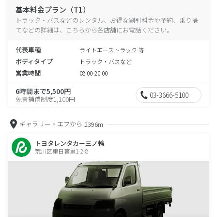
基本料金プラン（T1）
トラック・バスなどのレンタル、お得な割引料金や予約、乗り捨
てなどの詳細は、こちらから各店舗にお電話ください。
代表車種
ライトエーストラック 等
ボディタイプ
トラック・バスなど
営業時間
08:00-20:00
6時間まで5,500円
03-3666-5100
免責補償制度1,100円
ギャラリー・エフから
2396m
トヨタレンタカー三ノ輪
荒川区東日暮里1-2-8