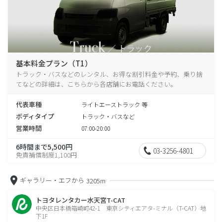
基本料金プラン（T1）
トラック・バスなどのレンタル、お得な割引料金や予約、乗り捨
てなどの詳細は、こちらから各店舗にお電話ください。
代表車種
ライトエーストラック 等
ボディタイプ
トラック・バスなど
営業時間
07:00-20:00
6時間まで5,500円
03-3256-4801
免責補償制度1,100円
ギャラリー・エフから
3205m
トヨタレンタカー水天宮T-CAT
中央区日本橋箱崎町42-1 東京シティエアタ-ミナル（T-CAT）地
下1F