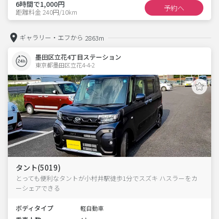
6時間で1,000円
予約へ
距離料金 240円/10km
ギャラリー・エフから
2863m
墨田区立花4丁目ステーション
東京都墨田区立花4-4-2  
タント(5019)
とっても便利なタントが小村井駅徒歩1分でスズキ ハスラーをカ
ーシェアできる
ボディタイプ
軽自動車