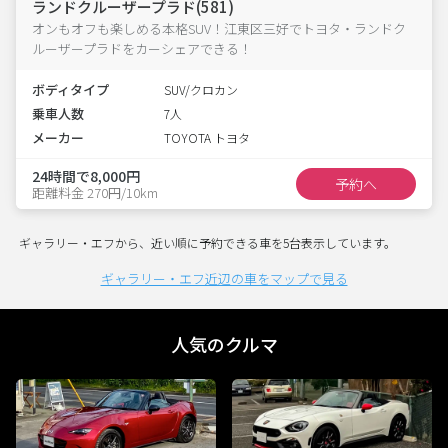
ランドクルーザープラド(581)
オンもオフも楽しめる本格SUV！江東区三好でトヨタ・ランドク
ルーザープラドをカーシェアできる！
ボディタイプ
SUV/クロカン
乗車人数
7人
メーカー
TOYOTA トヨタ
24時間で8,000円
予約へ
距離料金 270円/10km
ギャラリー・エフから、近い順に予約できる車を5台表示しています。
ギャラリー・エフ近辺の車をマップで見る
人気のクルマ