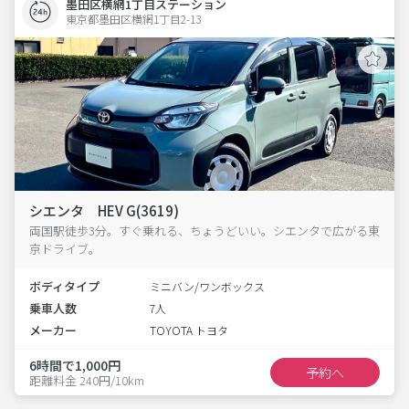
墨田区横網1丁目ステーション
東京都墨田区横網1丁目2-13  
シエンタ HEV G(3619)
両国駅徒歩3分。すぐ乗れる、ちょうどいい。シエンタで広がる東
京ドライブ。
ボディタイプ
ミニバン/ワンボックス
乗車人数
7人
メーカー
TOYOTA トヨタ
6時間で1,000円
予約へ
距離料金 240円/10km