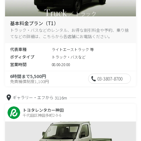
基本料金プラン（T1）
トラック・バスなどのレンタル、お得な割引料金や予約、乗り捨
てなどの詳細は、こちらから各店舗にお電話ください。
代表車種
ライトエーストラック 等
ボディタイプ
トラック・バスなど
営業時間
08:00-20:00
6時間まで5,500円
03-3807-8700
免責補償制度1,100円
ギャラリー・エフから
3116m
トヨタレンタカー神田
千代田区神田多町2-9-6