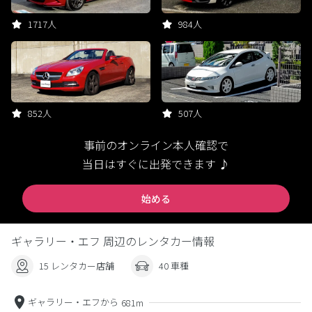
1717人
984人
852人
507人
事前のオンライン本人確認で
当日はすぐに出発できます ♪
始める
ギャラリー・エフ 周辺のレンタカー情報
15 レンタカー店舗
40 車種
ギャラリー・エフから
681m