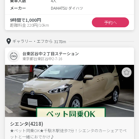
乗車人数
4人
メーカー
DAIHATSU ダイハツ
9時間で1,000円
予約へ
距離料金 220円/10km
ギャラリー・エフから
3178m
台東区谷中２丁目ステーション
東京都台東区谷中2-7-16  
シエンタ(4218)
★ペット同乗OK★千駄木駅徒歩7分！シエンタのカーシェアでペ
ットと一緒におでかけ♪