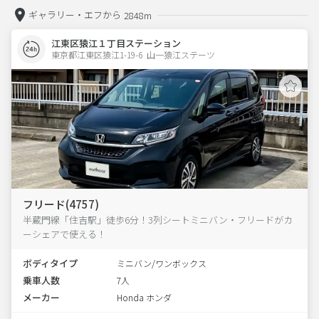
ギャラリー・エフから
2848m
江東区猿江１丁目ステーション
東京都江東区猿江1-19-6  山一猿江ステーツ
フリード(4757)
半蔵門線「住吉駅」徒歩6分！3列シートミニバン・フリードがカ
ーシェアで使える！
ボディタイプ
ミニバン/ワンボックス
乗車人数
7人
メーカー
Honda ホンダ