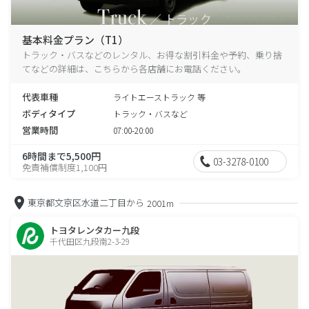
基本料金プラン（T1）
トラック・バスなどのレンタル、お得な割引料金や予約、乗り捨
てなどの詳細は、こちらから各店舗にお電話ください。
代表車種
ライトエーストラック 等
ボディタイプ
トラック・バスなど
営業時間
07:00-20:00
6時間まで5,500円
03-3278-0100
免責補償制度1,100円
東京都文京区水道二丁目から
2001m
トヨタレンタカー九段
千代田区九段南2-3-29