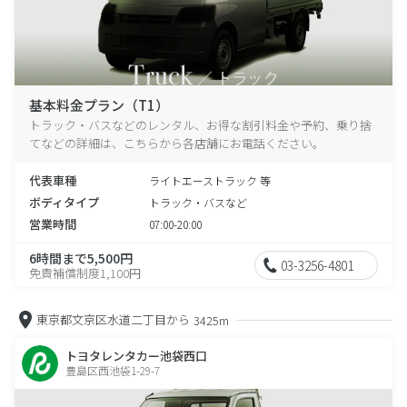
基本料金プラン（T1）
トラック・バスなどのレンタル、お得な割引料金や予約、乗り捨
てなどの詳細は、こちらから各店舗にお電話ください。
代表車種
ライトエーストラック 等
ボディタイプ
トラック・バスなど
営業時間
07:00-20:00
6時間まで5,500円
03-3256-4801
免責補償制度1,100円
東京都文京区水道二丁目から
3425m
トヨタレンタカー池袋西口
豊島区西池袋1-29-7