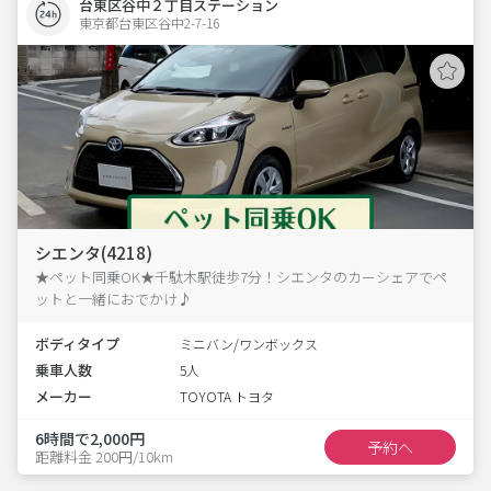
台東区谷中２丁目ステーション
東京都台東区谷中2-7-16  
シエンタ(4218)
★ペット同乗OK★千駄木駅徒歩7分！シエンタのカーシェアでペ
ットと一緒におでかけ♪
ボディタイプ
ミニバン/ワンボックス
乗車人数
5人
メーカー
TOYOTA トヨタ
6時間で2,000円
予約へ
距離料金 200円/10km