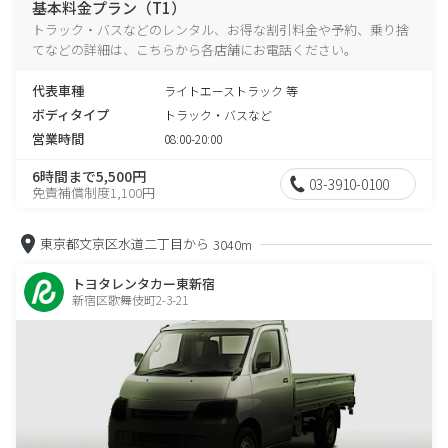
基本料金プラン（T1）
トラック・バスなどのレンタル、お得な割引料金や予約、乗り捨
てなどの詳細は、こちらから各店舗にお電話ください。
代表車種
ライトエーストラック 等
ボディタイプ
トラック・バスなど
営業時間
08:00-20:00
6時間まで5,500円
03-3910-0100
免責補償制度1,100円
東京都文京区水道二丁目から
3040m
トヨタレンタカー東新宿
新宿区歌舞伎町2-3-21