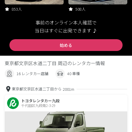
853人
508人
事前のオンライン本人確認で
当日はすぐに出発できます ♪
始める
東京都文京区水道二丁目 周辺のレンタカー情報
16 レンタカー店舗
40 車種
東京都文京区水道二丁目から
2001m
トヨタレンタカー九段
千代田区九段南2-3-29