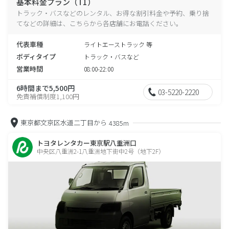
基本料金プラン（T1）
トラック・バスなどのレンタル、お得な割引料金や予約、乗り捨
てなどの詳細は、こちらから各店舗にお電話ください。
代表車種
ライトエーストラック 等
ボディタイプ
トラック・バスなど
営業時間
08:00-22:00
6時間まで5,500円
03-5220-2220
免責補償制度1,100円
東京都文京区水道二丁目から
4385m
トヨタレンタカー東京駅八重洲口
中央区八重洲2-1八重洲地下街中2号（地下2F）