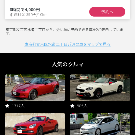
8時間で4,000円
予約へ
距離料金 390円/10km
東京都文京区水道二丁目から、近い順に予約できる車を2台表示していま
す。
東京都文京区水道二丁目近辺の車をマップで見る
人気のクルマ
1717人
985人