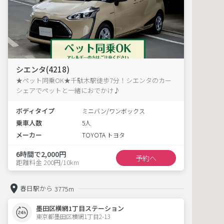
シエンタ(4218)
★ペット同乗OK★千駄木駅徒歩7分！シエンタのカー
シェアでペットと一緒におでかけ♪
ボディタイプ
ミニバン/ワンボックス
乗車人数
5人
メーカー
TOYOTA トヨタ
6時間で2,000円
予約へ
距離料金 200円/10km
春日駅から
3775m
墨田区横網1丁目ステーション
東京都墨田区横網1丁目2-13  