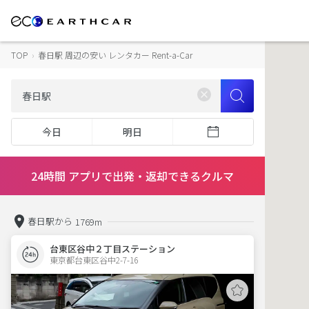
TOP
›
春日駅 周辺の安い レンタカー Rent-a-Car
今日
明日
24時間 アプリで出発・返却できるクルマ
春日駅から
1769m
台東区谷中２丁目ステーション
東京都台東区谷中2-7-16  