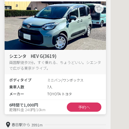
シエンタ HEV G(3619)
両国駅徒歩3分。すぐ乗れる、ちょうどいい。シエンタ
で広がる東京ドライブ。
ボディタイプ
ミニバン/ワンボックス
乗車人数
7人
メーカー
TOYOTA トヨタ
6時間で1,000円
予約へ
距離料金 240円/10km
春日駅から
3991m