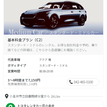
基本料金プラン（C2）
スタンダード・ミドルのレンタル、お得な割引料金や予約、乗り
捨てなどの詳細は、こちらから各店舗にお電話ください。
代表車種
アクア 等
ボディタイプ
スタンダード・ミドル
営業時間
08:00-20:00
3～6時間まで7,150円
042-465-0100
免責補償制度1,100円
小金井市立図書館緑分室から
2913m
トヨタレンタカー花小金井