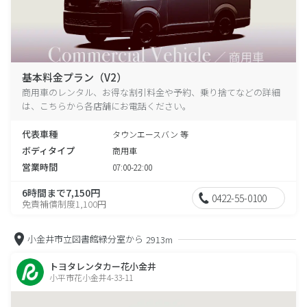
基本料金プラン（V2）
商用車のレンタル、お得な割引料金や予約、乗り捨てなどの詳細
は、こちらから各店舗にお電話ください。
代表車種
タウンエースバン 等
ボディタイプ
商用車
営業時間
07:00-22:00
6時間まで7,150円
0422-55-0100
免責補償制度1,100円
小金井市立図書館緑分室から
2913m
トヨタレンタカー花小金井
小平市花小金井4-33-11