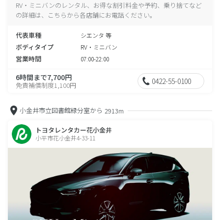
RV・ミニバンのレンタル、お得な割引料金や予約、乗り捨てなど
の詳細は、こちらから各店舗にお電話ください。
代表車種
シエンタ 等
ボディタイプ
RV・ミニバン
営業時間
07:00-22:00
6時間まで7,700円
0422-55-0100
免責補償制度1,100円
小金井市立図書館緑分室から
2913m
トヨタレンタカー花小金井
小平市花小金井4-33-11