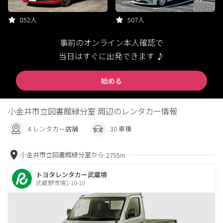
852人
507人
事前のオンライン本人確認で
当日はすぐに出発できます ♪
始める
小金井市立図書館緑分室 周辺のレンタカー情報
4 レンタカー店舗
30 車種
小金井市立図書館緑分室から
2755m
トヨタレンタカー武蔵境
武蔵野市境1-10-10