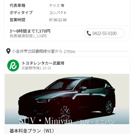
代表車種
ヤリス 等
ボディタイプ
コンパクト
営業時間
07:00-22:00
3～6時間まで7,370円
0422-55-0100
免責補償制度1,100円
小金井市立図書館緑分室から
2755m
トヨタレンタカー武蔵境
武蔵野市境1-10-10
基本料金プラン（W1）