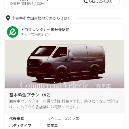
042-326-0100
免責補償制度1,100円
小金井市立図書館緑分室から
3184m
トヨタレンタカー国分寺駅前
国分寺市南町2-17-7
基本料金プラン（V2）
商用車のレンタル、お得な割引料金や予約、乗り捨てなどの詳細
は、こちらから各店舗にお電話ください。
代表車種
タウンエースバン 等
ボディタイプ
商用車