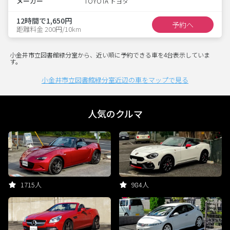
メーカー
TOYOTA トヨタ
12時間で1,650円
予約へ
距離料金 200円/10km
小金井市立図書館緑分室から、近い順に予約できる車を4台表示していま
す。
小金井市立図書館緑分室近辺の車をマップで見る
人気のクルマ
1715人
984人