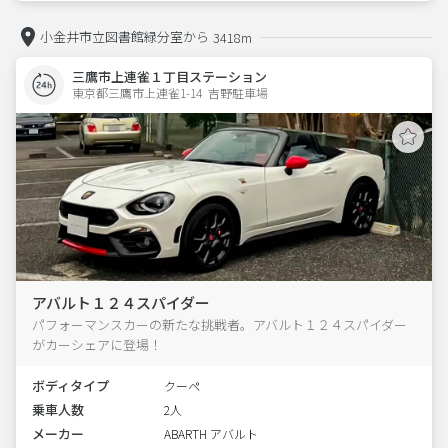
小金井市立図書館緑分室から
3418m
三鷹市上連雀１丁目ステーション
東京都三鷹市上連雀1-14  吉野駐車場
アバルト１２４スパイダー
パフォーマンスカーの新たな挑戦者。アバルト１２４スパイダー
がカーシェアに登場！
ボディタイプ
クーペ
乗車人数
2人
メーカー
ABARTH アバルト