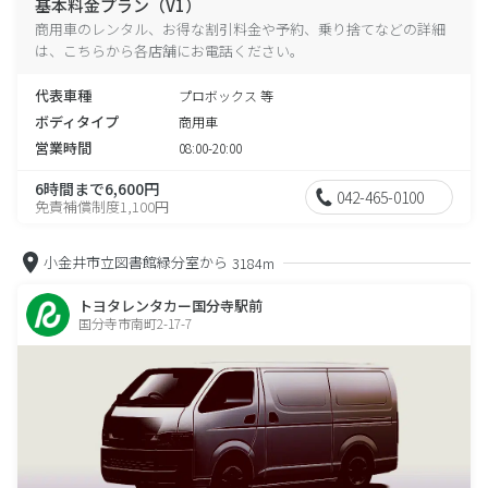
基本料金プラン（V1）
商用車のレンタル、お得な割引料金や予約、乗り捨てなどの詳細
は、こちらから各店舗にお電話ください。
代表車種
プロボックス 等
ボディタイプ
商用車
営業時間
08:00-20:00
6時間まで6,600円
042-465-0100
免責補償制度1,100円
小金井市立図書館緑分室から
3184m
トヨタレンタカー国分寺駅前
国分寺市南町2-17-7