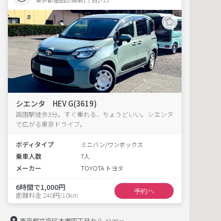
シエンタ HEV G(3619)
両国駅徒歩3分。すぐ乗れる、ちょうどいい。シエンタ
で広がる東京ドライブ。
ボディタイプ
ミニバン/ワンボックス
乗車人数
7人
メーカー
TOYOTA トヨタ
6時間で1,000円
予約へ
距離料金 240円/10km
東京都文京区本郷四丁目から