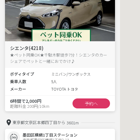
シエンタ(4218)
★ペット同乗OK★千駄木駅徒歩7分！シエンタのカー
シェアでペットと一緒におでかけ♪
ボディタイプ
ミニバン/ワンボックス
乗車人数
5人
メーカー
TOYOTA トヨタ
6時間で2,000円
予約へ
距離料金 200円/10km
東京都文京区本郷四丁目から
3601m
墨田区横網1丁目ステーション
東京都墨田区横網1丁目2-13  