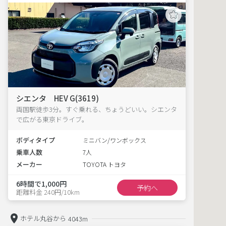
シエンタ HEV G(3619)
両国駅徒歩3分。すぐ乗れる、ちょうどいい。シエンタ
で広がる東京ドライブ。
ボディタイプ
ミニバン/ワンボックス
乗車人数
7人
メーカー
TOYOTA トヨタ
6時間で1,000円
予約へ
距離料金 240円/10km
ホテル丸谷から
4043m