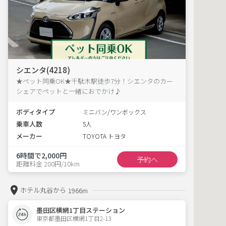
シエンタ(4218)
★ペット同乗OK★千駄木駅徒歩7分！シエンタのカー
シェアでペットと一緒におでかけ♪
ボディタイプ
ミニバン/ワンボックス
乗車人数
5人
メーカー
TOYOTA トヨタ
6時間で2,000円
予約へ
距離料金 200円/10km
ホテル丸谷から
1966m
墨田区横網1丁目ステーション
東京都墨田区横網1丁目2-13  