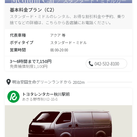
基本料金プラン（C2）
スタンダード・ミドルのレンタル、お得な割引料金や予約、乗り
捨てなどの詳細は、こちらから各店舗にお電話ください。
代表車種
アクア 等
ボディタイプ
スタンダード・ミドル
営業時間
08:00-20:00
3～6時間まで7,150円
042-532-8100
免責補償制度1,100円
明治安田生命グリーンランドから
2802m
トヨタレンタカー秋川駅前
あきる野市秋川2-18-8