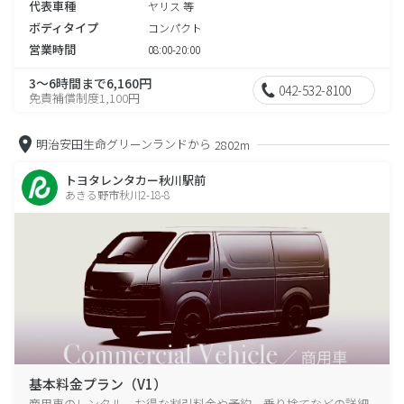
代表車種
ヤリス 等
ボディタイプ
コンパクト
営業時間
08:00-20:00
3～6時間まで6,160円
042-532-8100
免責補償制度1,100円
明治安田生命グリーンランドから
2802m
トヨタレンタカー秋川駅前
あきる野市秋川2-18-8
基本料金プラン（V1）
商用車のレンタル、お得な割引料金や予約、乗り捨てなどの詳細