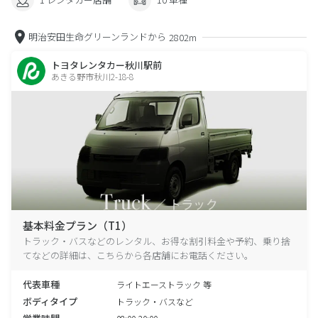
明治安田生命グリーンランドから
2802m
トヨタレンタカー秋川駅前
あきる野市秋川2-18-8
基本料金プラン（T1）
トラック・バスなどのレンタル、お得な割引料金や予約、乗り捨
てなどの詳細は、こちらから各店舗にお電話ください。
代表車種
ライトエーストラック 等
ボディタイプ
トラック・バスなど