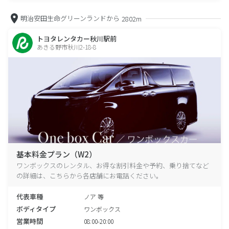
明治安田生命グリーンランドから
2802m
トヨタレンタカー秋川駅前
あきる野市秋川2-18-8
基本料金プラン（W2）
ワンボックスのレンタル、お得な割引料金や予約、乗り捨てなど
の詳細は、こちらから各店舗にお電話ください。
代表車種
ノア 等
ボディタイプ
ワンボックス
営業時間
08:00-20:00