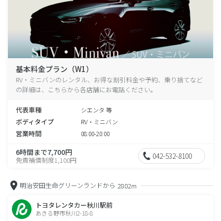
基本料金プラン（W1）
RV・ミニバンのレンタル、お得な割引料金や予約、乗り捨てなど
の詳細は、こちらから各店舗にお電話ください。
代表車種
シエンタ 等
ボディタイプ
RV・ミニバン
営業時間
08:00-20:00
6時間まで7,700円
042-532-8100
免責補償制度1,100円
明治安田生命グリーンランドから
2802m
トヨタレンタカー秋川駅前
あきる野市秋川2-18-8