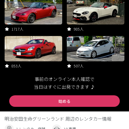
1717人
985人
853人
507人
事前のオンライン本人確認で
当日はすぐに出発できます ♪
始める
明治安田生命グリーンランド 周辺のレンタカー情報
1 レンタカー店舗
10 車種