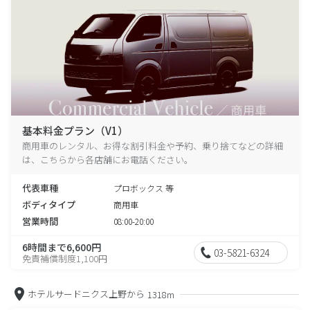
基本料金プラン（V1）
商用車のレンタル、お得な割引料金や予約、乗り捨てなどの詳細
は、こちらから各店舗にお電話ください。
代表車種
プロボックス 等
ボディタイプ
商用車
営業時間
08:00-20:00
6時間まで6,600円
03-5821-6324
免責補償制度1,100円
ホテルサードニクス上野から
1318m