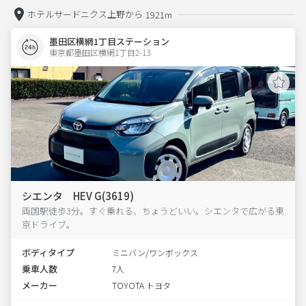
ホテルサードニクス上野から
1921m
墨田区横網1丁目ステーション
東京都墨田区横網1丁目2-13  
シエンタ HEV G(3619)
両国駅徒歩3分。すぐ乗れる、ちょうどいい。シエンタで広がる東
京ドライブ。
ボディタイプ
ミニバン/ワンボックス
乗車人数
7人
メーカー
TOYOTA トヨタ