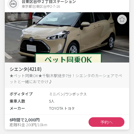
台東区谷中２丁目ステーション
東京都台東区谷中2-7-16  
シエンタ(4218)
★ペット同乗OK★千駄木駅徒歩7分！シエンタのカーシェアでペ
ットと一緒におでかけ♪
ボディタイプ
ミニバン/ワンボックス
乗車人数
5人
メーカー
TOYOTA トヨタ
6時間で2,000円
予約へ
距離料金 200円/10km