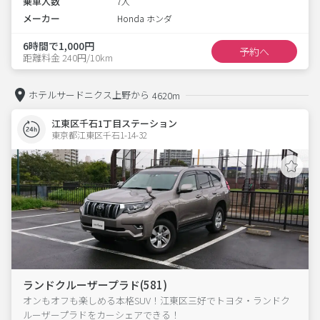
乗車人数
7人
メーカー
Honda ホンダ
6時間で1,000円
予約へ
距離料金 240円/10km
ホテルサードニクス上野から
4620m
江東区千石1丁目ステーション
東京都江東区千石1-14-32  
ランドクルーザープラド(581)
オンもオフも楽しめる本格SUV！江東区三好でトヨタ・ランドク
ルーザープラドをカーシェアできる！