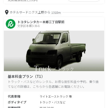
ホテルサードニクス上野から
1318m
トヨタレンタカー本郷三丁目駅前
文京区本郷3-36-8
基本料金プラン（T1）
トラック・バスなどのレンタル、お得な割引料金や予約、乗り捨
てなどの詳細は、こちらから各店舗にお電話ください。
代表車種
ライトエーストラック 等
ボディタイプ
トラック・バスなど
営業時間
08:00-20:00