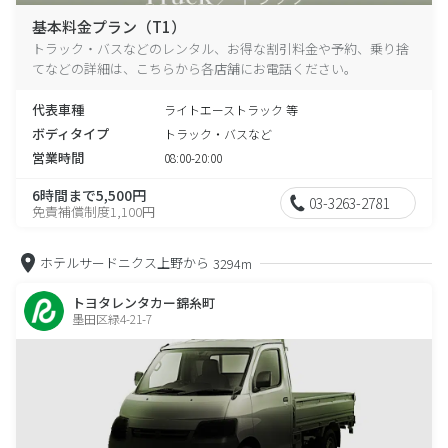
基本料金プラン（T1）
トラック・バスなどのレンタル、お得な割引料金や予約、乗り捨
てなどの詳細は、こちらから各店舗にお電話ください。
代表車種
ライトエーストラック 等
ボディタイプ
トラック・バスなど
営業時間
08:00-20:00
6時間まで5,500円
03-3263-2781
免責補償制度1,100円
ホテルサードニクス上野から
3294m
トヨタレンタカー錦糸町
墨田区緑4-21-7