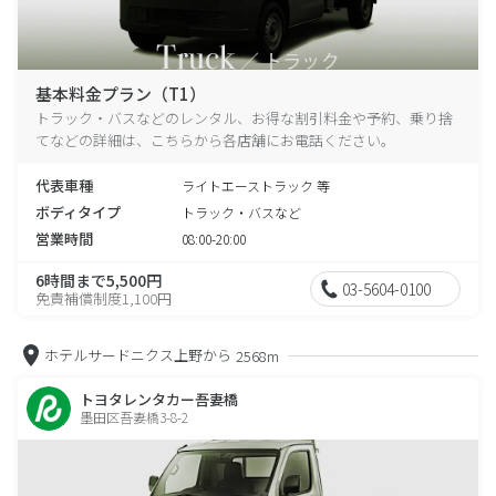
基本料金プラン（T1）
トラック・バスなどのレンタル、お得な割引料金や予約、乗り捨
てなどの詳細は、こちらから各店舗にお電話ください。
代表車種
ライトエーストラック 等
ボディタイプ
トラック・バスなど
営業時間
08:00-20:00
6時間まで5,500円
03-5604-0100
免責補償制度1,100円
ホテルサードニクス上野から
2568m
トヨタレンタカー吾妻橋
墨田区吾妻橋3-8-2