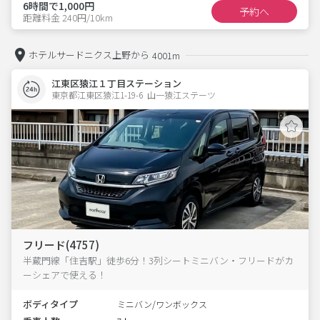
6時間で1,000円
予約へ
距離料金 240円/10km
ホテルサードニクス上野から
4001m
江東区猿江１丁目ステーション
東京都江東区猿江1-19-6  山一猿江ステーツ
フリード(4757)
半蔵門線「住吉駅」徒歩6分！3列シートミニバン・フリードがカ
ーシェアで使える！
ボディタイプ
ミニバン/ワンボックス