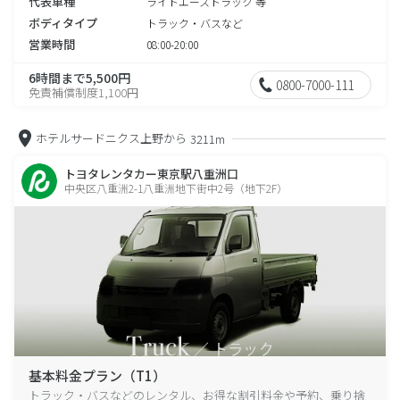
代表車種
ライトエーストラック 等
ボディタイプ
トラック・バスなど
営業時間
08:00-20:00
6時間まで5,500円
0800-7000-111
免責補償制度1,100円
ホテルサードニクス上野から
3211m
トヨタレンタカー東京駅八重洲口
中央区八重洲2-1八重洲地下街中2号（地下2F）
基本料金プラン（T1）
トラック・バスなどのレンタル、お得な割引料金や予約、乗り捨