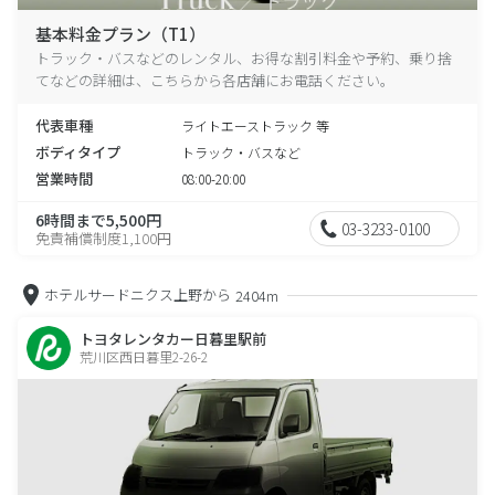
基本料金プラン（T1）
トラック・バスなどのレンタル、お得な割引料金や予約、乗り捨
てなどの詳細は、こちらから各店舗にお電話ください。
代表車種
ライトエーストラック 等
ボディタイプ
トラック・バスなど
営業時間
08:00-20:00
6時間まで5,500円
03-3233-0100
免責補償制度1,100円
ホテルサードニクス上野から
2404m
トヨタレンタカー日暮里駅前
荒川区西日暮里2-26-2