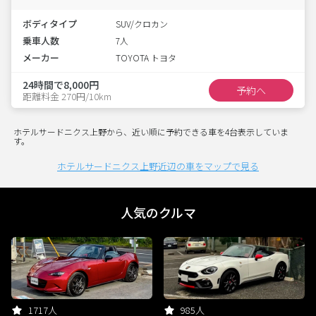
ボディタイプ
SUV/クロカン
乗車人数
7人
メーカー
TOYOTA トヨタ
24時間で8,000円
予約へ
距離料金 270円/10km
ホテルサードニクス上野から、近い順に予約できる車を4台表示していま
す。
ホテルサードニクス上野近辺の車をマップで見る
人気のクルマ
1717人
985人