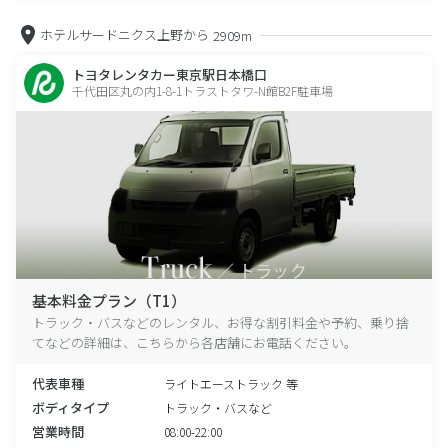
ホテルサードニクス上野から
2909m
トヨタレンタカー東京駅日本橋口
千代田区丸の内1-8-1トラストタワ-N館B2F駐車場
基本料金プラン（T1）
トラック・バスなどのレンタル、お得な割引料金や予約、乗り捨
てなどの詳細は、こちらから各店舗にお電話ください。
代表車種
ライトエーストラック 等
ボディタイプ
トラック・バスなど
営業時間
08:00-22:00