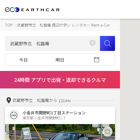
TOP
›
武蔵野市立 松露庵 周辺の安い レンタカー Rent-a-Car
今日
明日
24時間 アプリで出発・返却できるクルマ
武蔵野市立 松露庵から
1314m
小金井市関野町1丁目ステーション
東京都小金井市関野町1-3  