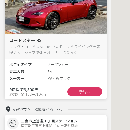
ロードスター RS
マツダ・ロードスターRSでスポーツドライビングを満
喫♪カーシェアで休日オーナーになろう
ボディタイプ
オープンカー
乗車人数
2人
メーカー
MAZDA マツダ
9時間で3,500円
予約へ
距離料金 400円/10km
武蔵野市立 松露庵から
1662m
三鷹市上連雀１丁目ステーション
東京都三鷹市上連雀1-14  吉野駐車場