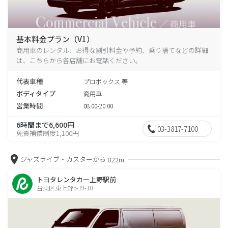
基本料金プラン（V1）
商用車のレンタル、お得な割引料金や予約、乗り捨てなどの詳細
は、こちらから各店舗にお電話ください。
代表車種
プロボックス 等
ボディタイプ
商用車
営業時間
08:00-20:00
6時間まで6,600円
03-3817-7100
免責補償制度1,100円
ジャズライブ・カスターから
822m
トヨタレンタカー上野駅前
台東区東上野3-19-10