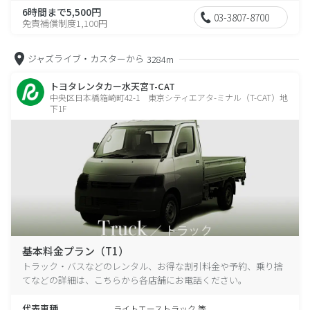
6時間まで5,500円
03-3807-8700
免責補償制度1,100円
ジャズライブ・カスターから
3284m
トヨタレンタカー水天宮T-CAT
中央区日本橋箱崎町42-1 東京シティエアタ-ミナル（T-CAT）地
下1F
基本料金プラン（T1）
トラック・バスなどのレンタル、お得な割引料金や予約、乗り捨
てなどの詳細は、こちらから各店舗にお電話ください。
代表車種
ライトエーストラック 等