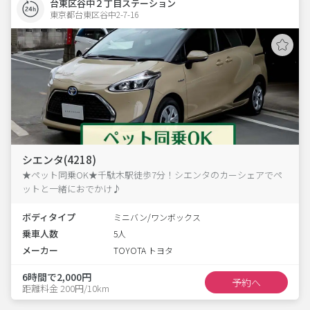
台東区谷中２丁目ステーション
東京都台東区谷中2-7-16  
シエンタ(4218)
★ペット同乗OK★千駄木駅徒歩7分！シエンタのカーシェアでペ
ットと一緒におでかけ♪
ボディタイプ
ミニバン/ワンボックス
乗車人数
5人
メーカー
TOYOTA トヨタ
6時間で2,000円
予約へ
距離料金 200円/10km