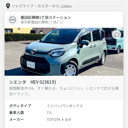
ジャズライブ・カスターから
2286m
墨田区横網1丁目ステーション
東京都墨田区横網1丁目2-13  
シエンタ HEV G(3619)
両国駅徒歩3分。すぐ乗れる、ちょうどいい。シエンタで広がる東
京ドライブ。
ボディタイプ
ミニバン/ワンボックス
乗車人数
7人
メーカー
TOYOTA トヨタ