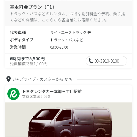
基本料金プラン（T1）
トラック・バスなどのレンタル、お得な割引料金や予約、乗り捨
てなどの詳細は、こちらから各店舗にお電話ください。
代表車種
ライトエーストラック 等
ボディタイプ
トラック・バスなど
営業時間
08:00-20:00
6時間まで5,500円
03-3910-0100
免責補償制度1,100円
ジャズライブ・カスターから
817m
トヨタレンタカー本郷三丁目駅前
文京区本郷3-36-8