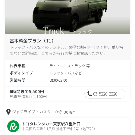
基本料金プラン（T1）
トラック・バスなどのレンタル、お得な割引料金や予約、乗り捨
てなどの詳細は、こちらから各店舗にお電話ください。
代表車種
ライトエーストラック 等
ボディタイプ
トラック・バスなど
営業時間
08:00-22:00
6時間まで5,500円
03-5220-2220
免責補償制度1,100円
ジャズライブ・カスターから
3078m
トヨタレンタカー東京駅八重洲口
中央区八重洲2-1八重洲地下街中2号（地下2F）