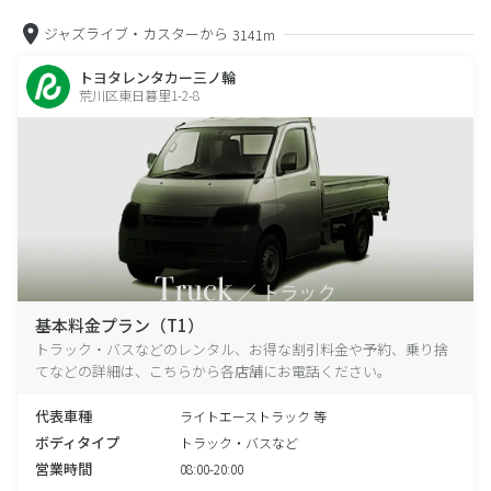
ジャズライブ・カスターから
3141m
トヨタレンタカー三ノ輪
荒川区東日暮里1-2-8
基本料金プラン（T1）
トラック・バスなどのレンタル、お得な割引料金や予約、乗り捨
てなどの詳細は、こちらから各店舗にお電話ください。
代表車種
ライトエーストラック 等
ボディタイプ
トラック・バスなど
営業時間
08:00-20:00