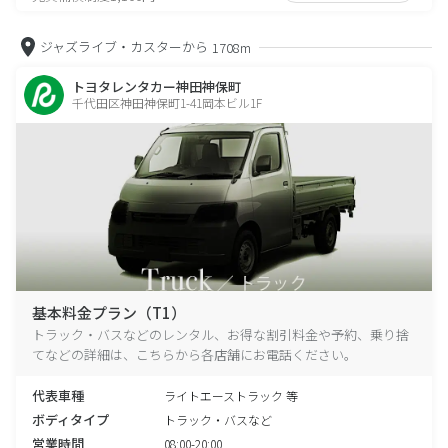
ジャズライブ・カスターから
1708m
トヨタレンタカー神田神保町
千代田区神田神保町1-41岡本ビル1F
基本料金プラン（T1）
トラック・バスなどのレンタル、お得な割引料金や予約、乗り捨
てなどの詳細は、こちらから各店舗にお電話ください。
代表車種
ライトエーストラック 等
ボディタイプ
トラック・バスなど
営業時間
08:00-20:00