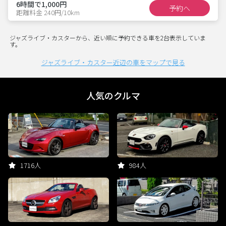
6時間で1,000円
予約へ
距離料金 240円/10km
ジャズライブ・カスターから、近い順に予約できる車を2台表示していま
す。
ジャズライブ・カスター近辺の車をマップで見る
人気のクルマ
1716人
984人