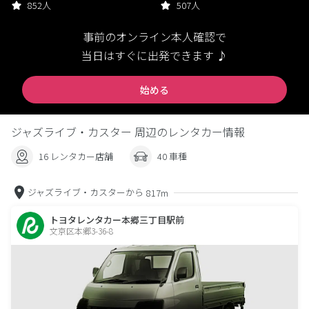
852人
507人
事前のオンライン本人確認で
当日はすぐに出発できます ♪
始める
ジャズライブ・カスター 周辺のレンタカー情報
16 レンタカー店舗
40 車種
ジャズライブ・カスターから
817m
トヨタレンタカー本郷三丁目駅前
文京区本郷3-36-8