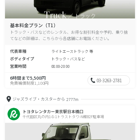
基本料金プラン（T1）
トラック・バスなどのレンタル、お得な割引料金や予約、乗り捨
てなどの詳細は、こちらから各店舗にお電話ください。
代表車種
ライトエーストラック 等
ボディタイプ
トラック・バスなど
営業時間
08:00-20:00
6時間まで5,500円
03-3263-2781
免責補償制度1,100円
ジャズライブ・カスターから
2777m
トヨタレンタカー東京駅日本橋口
千代田区丸の内1-8-1トラストタワ-N館B2F駐車場