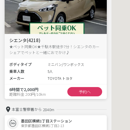
シエンタ(4218)
★ペット同乗OK★千駄木駅徒歩7分！シエンタのカー
シェアでペットと一緒におでかけ♪
ボディタイプ
ミニバン/ワンボックス
乗車人数
5人
メーカー
TOYOTA トヨタ
6時間で2,000円
予約へ
距離料金 200円/10km
本富士警察署から
2840m
墨田区横網1丁目ステーション
東京都墨田区横網1丁目2-13  