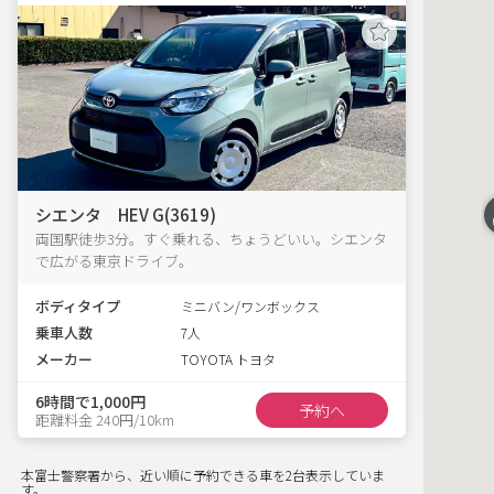
シエンタ HEV G(3619)
両国駅徒歩3分。すぐ乗れる、ちょうどいい。シエンタ
で広がる東京ドライブ。
ボディタイプ
ミニバン/ワンボックス
乗車人数
7人
メーカー
TOYOTA トヨタ
6時間で1,000円
予約へ
距離料金 240円/10km
本富士警察署から、近い順に予約できる車を2台表示していま
す。