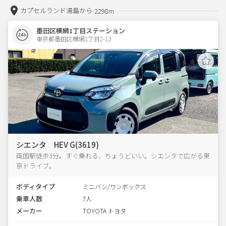
カプセルランド湯島から
2298m
墨田区横網1丁目ステーション
東京都墨田区横網1丁目2-13  
シエンタ HEV G(3619)
両国駅徒歩3分。すぐ乗れる、ちょうどいい。シエンタで広がる東
京ドライブ。
ボディタイプ
ミニバン/ワンボックス
乗車人数
7人
メーカー
TOYOTA トヨタ