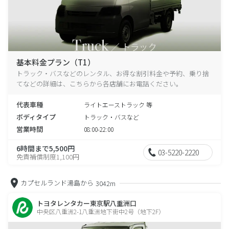
基本料金プラン（T1）
トラック・バスなどのレンタル、お得な割引料金や予約、乗り捨
てなどの詳細は、こちらから各店舗にお電話ください。
代表車種
ライトエーストラック 等
ボディタイプ
トラック・バスなど
営業時間
08:00-22:00
6時間まで5,500円
03-5220-2220
免責補償制度1,100円
カプセルランド湯島から
3042m
トヨタレンタカー東京駅八重洲口
中央区八重洲2-1八重洲地下街中2号（地下2F）