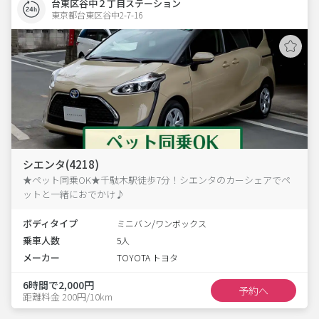
台東区谷中２丁目ステーション
東京都台東区谷中2-7-16  
シエンタ(4218)
★ペット同乗OK★千駄木駅徒歩7分！シエンタのカーシェアでペ
ットと一緒におでかけ♪
ボディタイプ
ミニバン/ワンボックス
乗車人数
5人
メーカー
TOYOTA トヨタ
6時間で2,000円
予約へ
距離料金 200円/10km