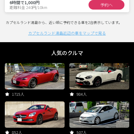
6時間で1,000円
予約へ
距離料金 240円/10km
カプセルランド湯島から、近い順に予約できる車を2台表示しています。
カプセルランド湯島近辺の車をマップで見る
人気のクルマ
1715人
984人
852人
507人