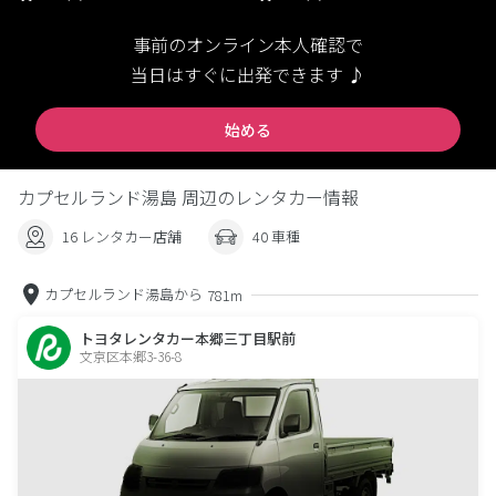
事前のオンライン本人確認で
当日はすぐに出発できます ♪
始める
カプセルランド湯島 周辺のレンタカー情報
16 レンタカー店舗
40 車種
カプセルランド湯島から
781m
トヨタレンタカー本郷三丁目駅前
文京区本郷3-36-8