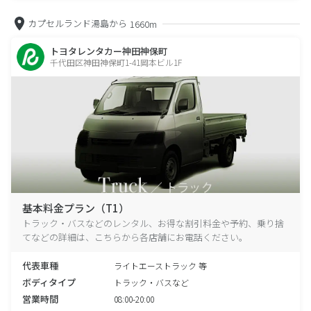
カプセルランド湯島から
1660m
トヨタレンタカー神田神保町
千代田区神田神保町1-41岡本ビル1F
基本料金プラン（T1）
トラック・バスなどのレンタル、お得な割引料金や予約、乗り捨
てなどの詳細は、こちらから各店舗にお電話ください。
代表車種
ライトエーストラック 等
ボディタイプ
トラック・バスなど
営業時間
08:00-20:00