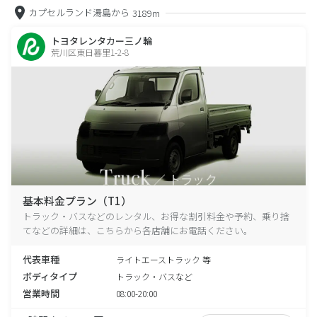
カプセルランド湯島から
3189m
トヨタレンタカー三ノ輪
荒川区東日暮里1-2-8
基本料金プラン（T1）
トラック・バスなどのレンタル、お得な割引料金や予約、乗り捨
てなどの詳細は、こちらから各店舗にお電話ください。
代表車種
ライトエーストラック 等
ボディタイプ
トラック・バスなど
営業時間
08:00-20:00