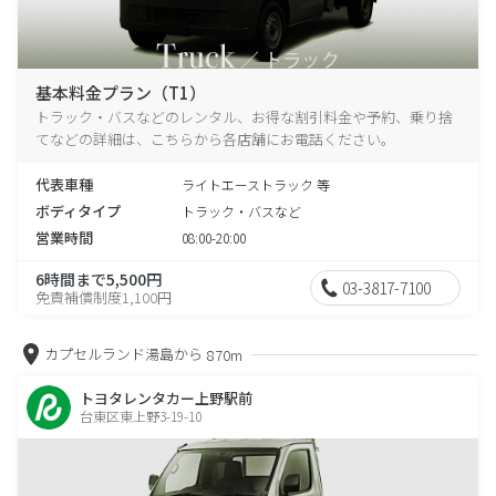
基本料金プラン（T1）
トラック・バスなどのレンタル、お得な割引料金や予約、乗り捨
てなどの詳細は、こちらから各店舗にお電話ください。
代表車種
ライトエーストラック 等
ボディタイプ
トラック・バスなど
営業時間
08:00-20:00
6時間まで5,500円
03-3817-7100
免責補償制度1,100円
カプセルランド湯島から
870m
トヨタレンタカー上野駅前
台東区東上野3-19-10