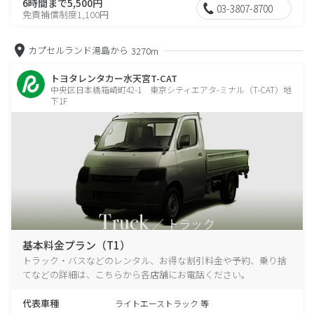
6時間まで5,500円
03-3807-8700
免責補償制度1,100円
カプセルランド湯島から
3270m
トヨタレンタカー水天宮T-CAT
中央区日本橋箱崎町42-1 東京シティエアタ-ミナル（T-CAT）地
下1F
基本料金プラン（T1）
トラック・バスなどのレンタル、お得な割引料金や予約、乗り捨
てなどの詳細は、こちらから各店舗にお電話ください。
代表車種
ライトエーストラック 等