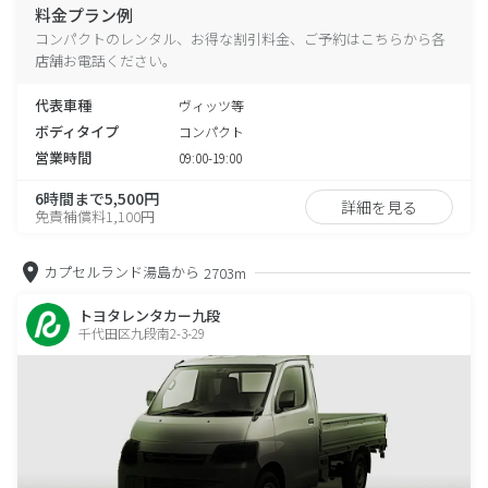
料金プラン例
コンパクトのレンタル、お得な割引料金、ご予約はこちらから各
店舗お電話ください。
代表車種
ヴィッツ等
ボディタイプ
コンパクト
営業時間
09:00-19:00
6時間まで5,500円
詳細を見る
免責補償料1,100円
カプセルランド湯島から
2703m
トヨタレンタカー九段
千代田区九段南2-3-29