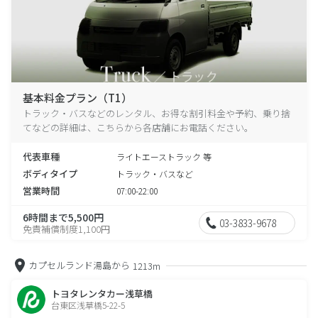
基本料金プラン（T1）
トラック・バスなどのレンタル、お得な割引料金や予約、乗り捨
てなどの詳細は、こちらから各店舗にお電話ください。
代表車種
ライトエーストラック 等
ボディタイプ
トラック・バスなど
営業時間
07:00-22:00
6時間まで5,500円
03-3833-9678
免責補償制度1,100円
カプセルランド湯島から
1213m
トヨタレンタカー浅草橋
台東区浅草橋5-22-5