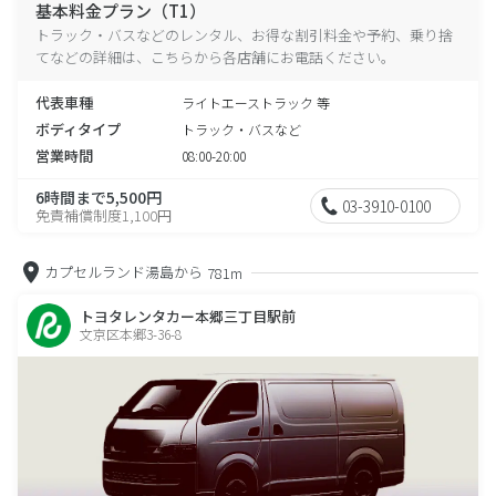
基本料金プラン（T1）
トラック・バスなどのレンタル、お得な割引料金や予約、乗り捨
てなどの詳細は、こちらから各店舗にお電話ください。
代表車種
ライトエーストラック 等
ボディタイプ
トラック・バスなど
営業時間
08:00-20:00
6時間まで5,500円
03-3910-0100
免責補償制度1,100円
カプセルランド湯島から
781m
トヨタレンタカー本郷三丁目駅前
文京区本郷3-36-8