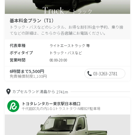
基本料金プラン（T1）
トラック・バスなどのレンタル、お得な割引料金や予約、乗り捨
てなどの詳細は、こちらから各店舗にお電話ください。
代表車種
ライトエーストラック 等
ボディタイプ
トラック・バスなど
営業時間
08:00-20:00
6時間まで5,500円
03-3263-2781
免責補償制度1,100円
カプセルランド湯島から
2741m
トヨタレンタカー東京駅日本橋口
千代田区丸の内1-8-1トラストタワ-N館B2F駐車場