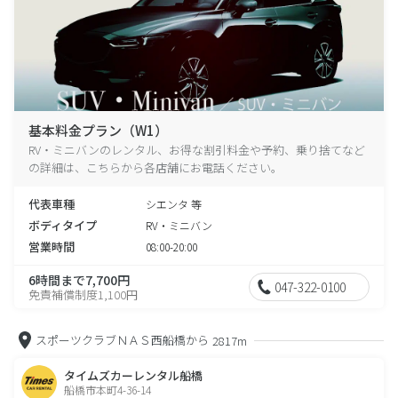
基本料金プラン（W1）
RV・ミニバンのレンタル、お得な割引料金や予約、乗り捨てなど
の詳細は、こちらから各店舗にお電話ください。
代表車種
シエンタ 等
ボディタイプ
RV・ミニバン
営業時間
08:00-20:00
6時間まで7,700円
047-322-0100
免責補償制度1,100円
スポーツクラブＮＡＳ西船橋から
2817m
タイムズカーレンタル船橋
船橋市本町4-36-14