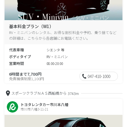
基本料金プラン（W1）
RV・ミニバンのレンタル、お得な割引料金や予約、乗り捨てなど
の詳細は、こちらから各店舗にお電話ください。
代表車種
シエンタ 等
ボディタイプ
RV・ミニバン
営業時間
08:00-20:00
6時間まで7,700円
047-410-1000
免責補償制度1,100円
スポーツクラブＮＡＳ西船橋から
3743m
トヨタレンタカー市川本八幡
市川市八幡3-11-21