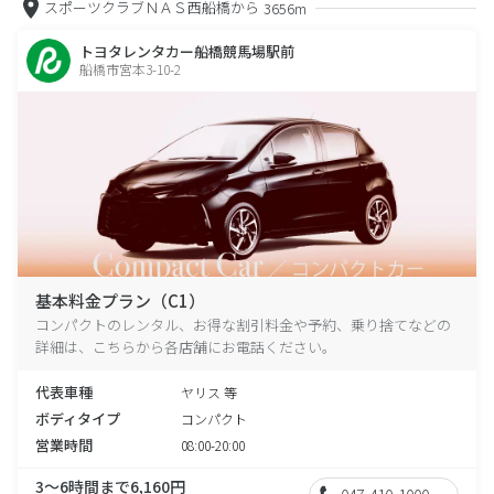
スポーツクラブＮＡＳ西船橋から
3656m
トヨタレンタカー船橋競馬場駅前
船橋市宮本3-10-2
基本料金プラン（C1）
コンパクトのレンタル、お得な割引料金や予約、乗り捨てなどの
詳細は、こちらから各店舗にお電話ください。
代表車種
ヤリス 等
ボディタイプ
コンパクト
営業時間
08:00-20:00
3～6時間まで6,160円