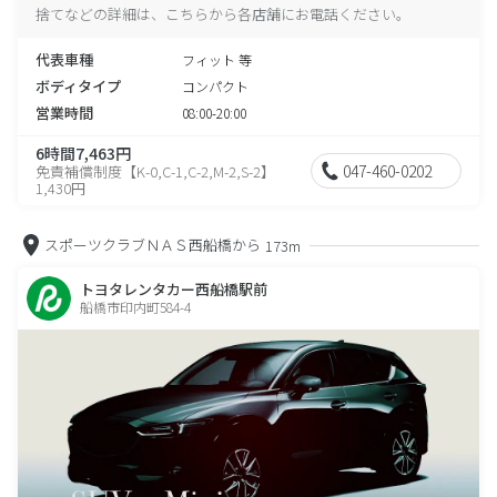
捨てなどの詳細は、こちらから各店舗にお電話ください。
代表車種
フィット 等
ボディタイプ
コンパクト
営業時間
08:00-20:00
6時間7,463円
047-460-0202
免責補償制度【K-0,C-1,C-2,M-2,S-2】
1,430円
スポーツクラブＮＡＳ西船橋から
173m
トヨタレンタカー西船橋駅前
船橋市印内町584-4