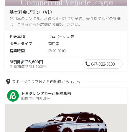
基本料金プラン（V1）
商用車のレンタル、お得な割引料金や予約、乗り捨てなどの詳細
は、こちらから各店舗にお電話ください。
代表車種
プロボックス 等
ボディタイプ
商用車
営業時間
08:00-20:00
6時間まで6,600円
047-322-0100
免責補償制度1,100円
スポーツクラブＮＡＳ西船橋から
173m
トヨタレンタカー西船橋駅前
船橋市印内町584-4