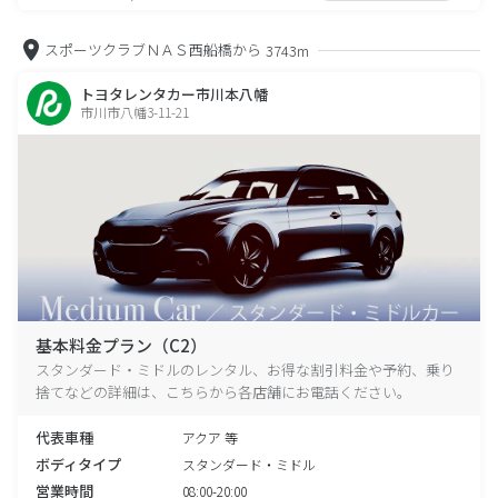
スポーツクラブＮＡＳ西船橋から
3743m
トヨタレンタカー市川本八幡
市川市八幡3-11-21
基本料金プラン（C2）
スタンダード・ミドルのレンタル、お得な割引料金や予約、乗り
捨てなどの詳細は、こちらから各店舗にお電話ください。
代表車種
アクア 等
ボディタイプ
スタンダード・ミドル
営業時間
08:00-20:00