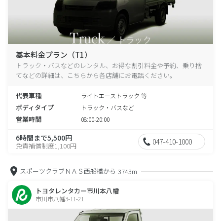
基本料金プラン（T1）
トラック・バスなどのレンタル、お得な割引料金や予約、乗り捨
てなどの詳細は、こちらから各店舗にお電話ください。
代表車種
ライトエーストラック 等
ボディタイプ
トラック・バスなど
営業時間
08:00-20:00
6時間まで5,500円
047-410-1000
免責補償制度1,100円
スポーツクラブＮＡＳ西船橋から
3743m
トヨタレンタカー市川本八幡
市川市八幡3-11-21