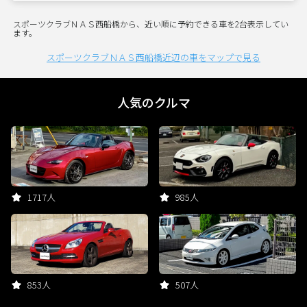
スポーツクラブＮＡＳ西船橋から、近い順に予約できる車を2台表示してい
ます。
スポーツクラブＮＡＳ西船橋近辺の車をマップで見る
人気のクルマ
1717人
985人
853人
507人