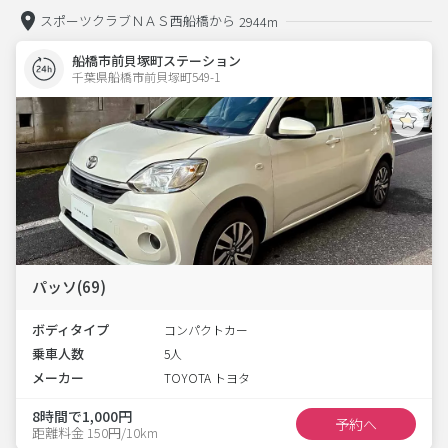
スポーツクラブＮＡＳ西船橋から
2944m
船橋市前貝塚町ステーション
千葉県船橋市前貝塚町549-1  
パッソ(69)
ボディタイプ
コンパクトカー
乗車人数
5人
メーカー
TOYOTA トヨタ
8時間で1,000円
予約へ
距離料金 150円/10km