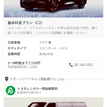
基本料金プラン（C2）
スタンダード・ミドルのレンタル、お得な割引料金や予約、乗り
捨てなどの詳細は、こちらから各店舗にお電話ください。
代表車種
アクア 等
ボディタイプ
スタンダード・ミドル
営業時間
08:00-20:00
3～6時間まで7,150円
047-434-3951
免責補償制度1,100円
スポーツクラブＮＡＳ西船橋から
173m
トヨタレンタカー西船橋駅前
船橋市印内町584-4