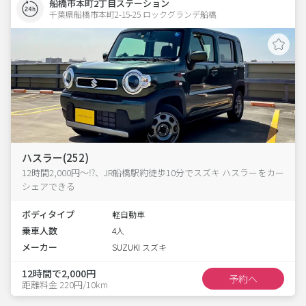
船橋市本町2丁目ステーション
千葉県船橋市本町2-15-25 ロックグランデ船橋 
ハスラー(252)
12時間2,000円～⁉、JR船橋駅約徒歩10分でスズキ ハスラーをカー
シェアできる
ボディタイプ
軽自動車
乗車人数
4人
メーカー
SUZUKI スズキ
12時間で2,000円
予約へ
距離料金 220円/10km