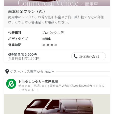
基本料金プラン（V1）
商用車のレンタル、お得な割引料金や予約、乗り捨てなどの詳細
は、こちらから各店舗にお電話ください。
代表車種
プロボックス 等
ボディタイプ
商用車
営業時間
08:00-20:00
6時間まで6,600円
03-3263-2781
免責補償制度1,100円
ゲストハウス東京から
2062m
トヨタレンタカー高田馬場
新宿区高田馬場2-8-1（貸渡専用店舗の為返却は返却カウンタ-に
て承ります。）