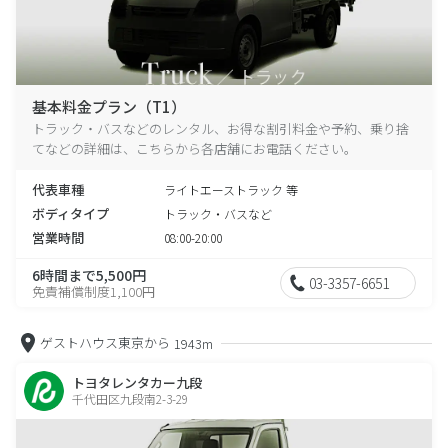
基本料金プラン（T1）
トラック・バスなどのレンタル、お得な割引料金や予約、乗り捨
てなどの詳細は、こちらから各店舗にお電話ください。
代表車種
ライトエーストラック 等
ボディタイプ
トラック・バスなど
営業時間
08:00-20:00
6時間まで5,500円
03-3357-6651
免責補償制度1,100円
ゲストハウス東京から
1943m
トヨタレンタカー九段
千代田区九段南2-3-29