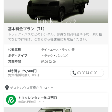
基本料金プラン（T1）
トラック・バスなどのレンタル、お得な割引料金や予約、乗り捨
てなどの詳細は、こちらから各店舗にお電話ください。
代表車種
ライトエーストラック 等
ボディタイプ
トラック・バスなど
営業時間
07:00-22:00
6時間まで5,500円
03-3374-0100
免責補償制度1,100円
ゲストハウス東京から
3475m
トヨタレンタカー池袋西口
豊島区西池袋1-29-7