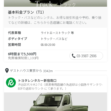
基本料金プラン（T1）
トラック・バスなどのレンタル、お得な割引料金や予約、乗り捨
てなどの詳細は、こちらから各店舗にお電話ください。
代表車種
ライトエーストラック 等
ボディタイプ
トラック・バスなど
営業時間
08:00-20:00
6時間まで5,500円
03-3987-2906
免責補償制度1,100円
ゲストハウス東京から
3342m
トヨタレンタカー新宿南口
渋谷区代々木2-7-8（貸渡専用店舗の為返却は小田急サザンタワ-
B3Fの返却カウンタ-にて承ります。）