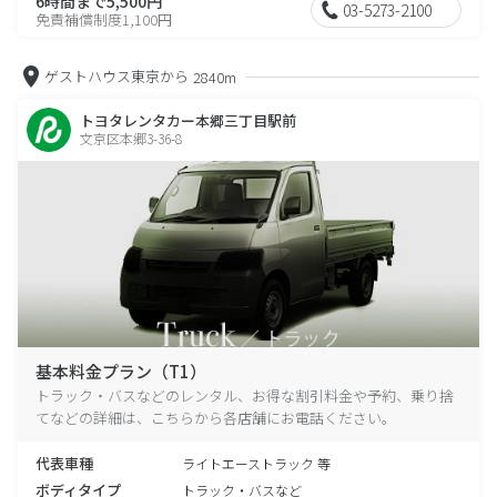
6時間まで5,500円
03-5273-2100
免責補償制度1,100円
ゲストハウス東京から
2840m
トヨタレンタカー本郷三丁目駅前
文京区本郷3-36-8
基本料金プラン（T1）
トラック・バスなどのレンタル、お得な割引料金や予約、乗り捨
てなどの詳細は、こちらから各店舗にお電話ください。
代表車種
ライトエーストラック 等
ボディタイプ
トラック・バスなど