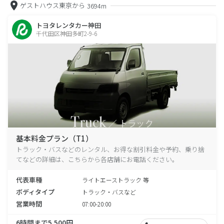
ゲストハウス東京から
3694m
トヨタレンタカー神田
千代田区神田多町2-9-6
基本料金プラン（T1）
トラック・バスなどのレンタル、お得な割引料金や予約、乗り捨
てなどの詳細は、こちらから各店舗にお電話ください。
代表車種
ライトエーストラック 等
ボディタイプ
トラック・バスなど
営業時間
07:00-20:00
6時間まで5,500円