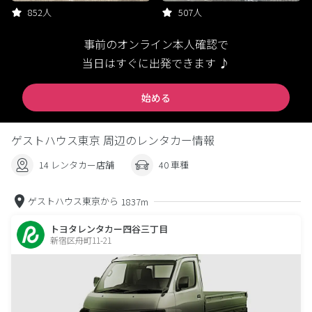
852人
507人
事前のオンライン本人確認で
当日はすぐに出発できます ♪
始める
ゲストハウス東京 周辺のレンタカー情報
14 レンタカー店舗
40 車種
ゲストハウス東京から
1837m
トヨタレンタカー四谷三丁目
新宿区舟町11-21