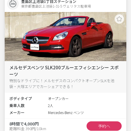
豊島区上池袋1丁目ステーション
東京都豊島区上池袋1-31-5 ヴェリタス駐車場 
メルセデスベンツ SLK200ブルーエフィシエンシー スポ
ーツ
特別なドライブに！メルセデスのコンパクトオープンSLKを池
袋・大塚エリアでカーシェアできる！
ボディタイプ
オープンカー
乗車人数
2人
メーカー
Mercedes-Benz ベンツ
8時間で4,000円
予約へ
距離料金 390円/10km