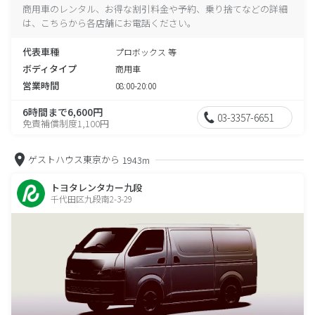
商用車のレンタル、お得な割引料金や予約、乗り捨てなどの詳細
は、こちらから各店舗にお電話ください。
代表車種
プロボックス 等
ボディタイプ
商用車
営業時間
08:00-20:00
6時間まで6,600円
03-3357-6651
免責補償制度1,100円
ゲストハウス東京から
1943m
トヨタレンタカー九段
千代田区九段南2-3-29