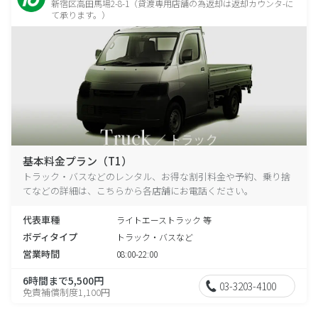
新宿区高田馬場2-8-1（貸渡専用店舗の為返却は返却カウンタ-に
て承ります。）
基本料金プラン（T1）
トラック・バスなどのレンタル、お得な割引料金や予約、乗り捨
てなどの詳細は、こちらから各店舗にお電話ください。
代表車種
ライトエーストラック 等
ボディタイプ
トラック・バスなど
営業時間
08:00-22:00
6時間まで5,500円
03-3203-4100
免責補償制度1,100円