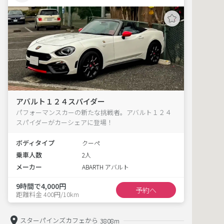
アバルト１２４スパイダー
パフォーマンスカーの新たな挑戦者。アバルト１２４
スパイダーがカーシェアに登場！
ボディタイプ
クーペ
乗車人数
2人
メーカー
ABARTH アバルト
9時間で4,000円
予約へ
距離料金 400円/10km
スターパインズカフェから
3808m