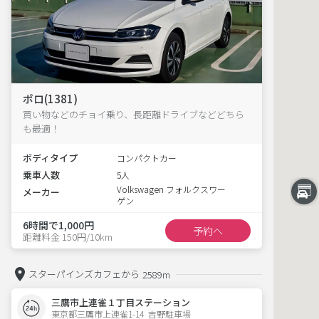
ポロ(1381)
買い物などのチョイ乗り、長距離ドライブなどどちら
も最適！
ボディタイプ
コンパクトカー
乗車人数
5人
Volkswagen フォルクスワー
メーカー
ゲン
6時間で1,000円
予約へ
距離料金 150円/10km
スターパインズカフェから
2589m
三鷹市上連雀１丁目ステーション
東京都三鷹市上連雀1-14  吉野駐車場