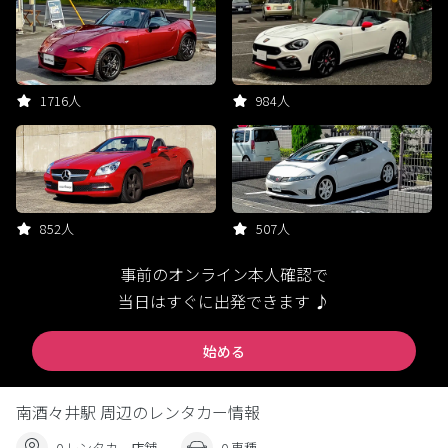
1716人
984人
852人
507人
事前のオンライン本人確認で
当日はすぐに出発できます ♪
始める
南酒々井駅 周辺のレンタカー情報
0 レンタカー店舗
0 車種