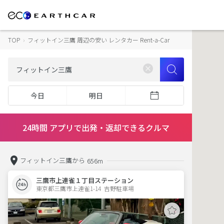
TOP
›
フィットイン三鷹 周辺の安い レンタカー Rent-a-Car
今日
明日
24時間 アプリで出発・返却できるクルマ
フィットイン三鷹から
656m
三鷹市上連雀１丁目ステーション
東京都三鷹市上連雀1-14  吉野駐車場