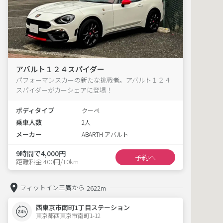
アバルト１２４スパイダー
パフォーマンスカーの新たな挑戦者。アバルト１２４
スパイダーがカーシェアに登場！
ボディタイプ
クーペ
乗車人数
2人
メーカー
ABARTH アバルト
9時間で4,000円
予約へ
距離料金 400円/10km
フィットイン三鷹から
2622m
西東京市南町1丁目ステーション
東京都西東京市南町1-12  