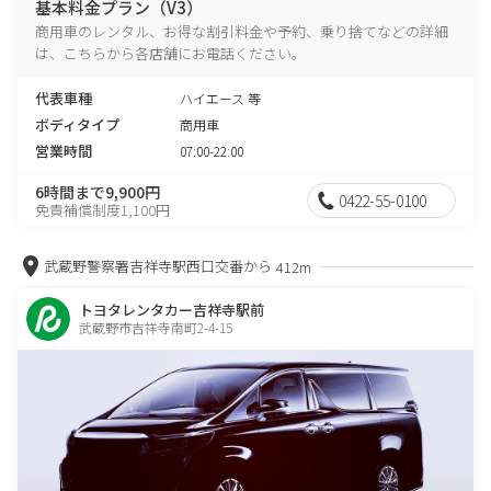
基本料金プラン（V3）
商用車のレンタル、お得な割引料金や予約、乗り捨てなどの詳細
は、こちらから各店舗にお電話ください。
代表車種
ハイエース 等
ボディタイプ
商用車
営業時間
07:00-22:00
6時間まで9,900円
0422-55-0100
免責補償制度1,100円
武蔵野警察署吉祥寺駅西口交番から
412m
トヨタレンタカー吉祥寺駅前
武蔵野市吉祥寺南町2-4-15