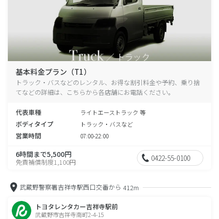
基本料金プラン（T1）
トラック・バスなどのレンタル、お得な割引料金や予約、乗り捨
てなどの詳細は、こちらから各店舗にお電話ください。
代表車種
ライトエーストラック 等
ボディタイプ
トラック・バスなど
営業時間
07:00-22:00
6時間まで5,500円
0422-55-0100
免責補償制度1,100円
武蔵野警察署吉祥寺駅西口交番から
412m
トヨタレンタカー吉祥寺駅前
武蔵野市吉祥寺南町2-4-15