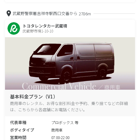
武蔵野警察署吉祥寺駅西口交番から
2786m
トヨタレンタカー武蔵境
武蔵野市境1-10-10
基本料金プラン（V1）
商用車のレンタル、お得な割引料金や予約、乗り捨てなどの詳細
は、こちらから各店舗にお電話ください。
代表車種
プロボックス 等
ボディタイプ
商用車
営業時間
07:00-22:00