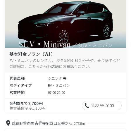
基本料金プラン（W1）
RV・ミニバンのレンタル、お得な割引料金や予約、乗り捨てなど
の詳細は、こちらから各店舗にお電話ください。
代表車種
シエンタ 等
ボディタイプ
RV・ミニバン
営業時間
07:00-22:00
6時間まで7,700円
0422-55-0100
免責補償制度1,100円
武蔵野警察署吉祥寺駅西口交番から
2786m