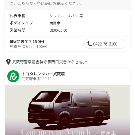
は、こちらから各店舗にお電話ください。
代表車種
タウンエースバン 等
ボディタイプ
商用車
営業時間
08:00-20:00
6時間まで7,150円
0422-76-8100
免責補償制度1,100円
武蔵野警察署吉祥寺駅西口交番から
2786m
トヨタレンタカー武蔵境
武蔵野市境1-10-10