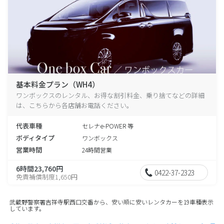
基本料金プラン（WH4）
ワンボックスのレンタル、お得な割引料金、乗り捨てなどの詳細
は、こちらから各店舗お電話ください。
代表車種
セレナe-POWER 等
ボディタイプ
ワンボックス
営業時間
24時間営業
6時間23,760円
0422-37-2323
免責補償制度1,650円
武蔵野警察署吉祥寺駅西口交番から、安い順に安いレンタカーを19車種表示
しています。