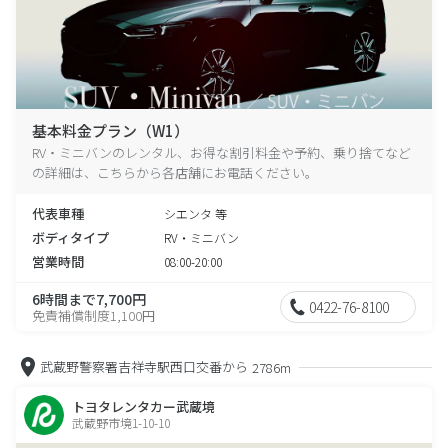
基本料金プラン（W1）
RV・ミニバンのレンタル、お得な割引料金や予約、乗り捨てなど
の詳細は、こちらから各店舗にお電話ください。
代表車種
シエンタ 等
ボディタイプ
RV・ミニバン
営業時間
08:00-20:00
6時間まで7,700円
0422-76-8100
免責補償制度1,100円
武蔵野警察署吉祥寺駅西口交番から
2786m
トヨタレンタカー武蔵境
武蔵野市境1-10-10