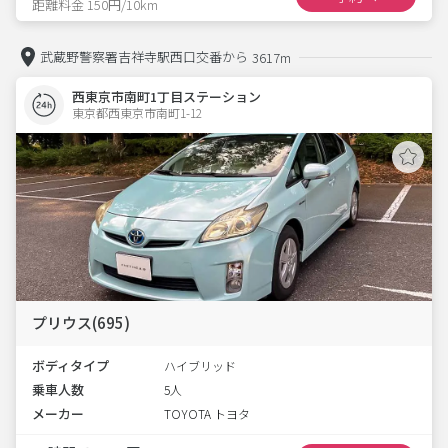
距離料金 150円/10km
武蔵野警察署吉祥寺駅西口交番から
3617m
西東京市南町1丁目ステーション
東京都西東京市南町1-12  
プリウス(695)
ボディタイプ
ハイブリッド
乗車人数
5人
メーカー
TOYOTA トヨタ