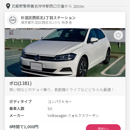
武蔵野警察署吉祥寺駅西口交番から
2850m
杉並区西荻北1丁目ステーション
東京都杉並区西荻北1-9-6  桃李舎
ポロ(1381)
買い物などのチョイ乗り、長距離ドライブなどどちらも最適！
ボディタイプ
コンパクトカー
乗車人数
5人
メーカー
Volkswagen フォルクスワーゲン
6時間で1,000円
予約へ