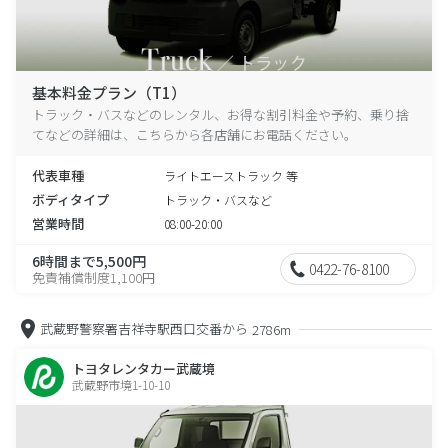
基本料金プラン（T1）
トラック・バスなどのレンタル、お得な割引料金や予約、乗り捨
てなどの詳細は、こちらから各店舗にお電話ください。
代表車種
ライトエーストラック 等
ボディタイプ
トラック・バスなど
営業時間
08:00-20:00
6時間まで5,500円
0422-76-8100
免責補償制度1,100円
武蔵野警察署吉祥寺駅西口交番から
2786m
トヨタレンタカー武蔵境
武蔵野市境1-10-10