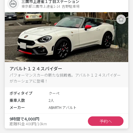
三鷹市上連雀１丁目ステーション
東京都三鷹市上連雀1-14  吉野駐車場
アバルト１２４スパイダー
パフォーマンスカーの新たな挑戦者。アバルト１２４スパイダー
がカーシェアに登場！
ボディタイプ
クーペ
乗車人数
2人
メーカー
ABARTH アバルト
9時間で4,000円
予約へ
距離料金 400円/10km