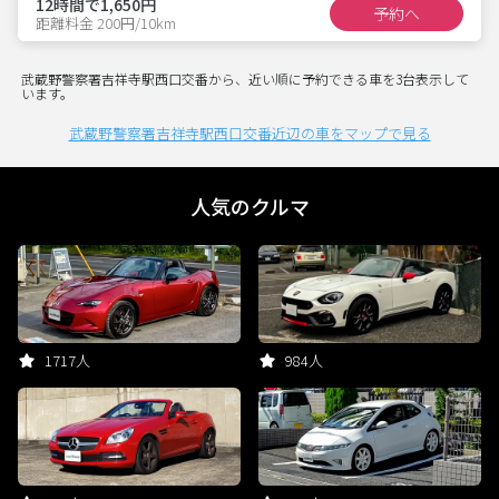
12時間で1,650円
予約へ
距離料金 200円/10km
武蔵野警察署吉祥寺駅西口交番から、近い順に予約できる車を3台表示して
います。
武蔵野警察署吉祥寺駅西口交番近辺の車をマップで見る
人気のクルマ
1717人
984人