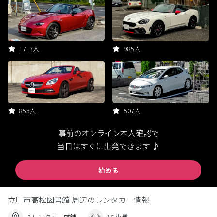
1717人
985人
853人
507人
事前のオンライン本人確認で
当日はすぐに出発できます ♪
始める
立川市高松図書館 周辺のレンタカー情報
3 レンタカー店舗
16 車種