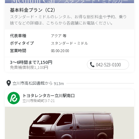
基本料金プラン（C2）
スタンダード・ミドルのレンタル、お得な割引料金や予約、乗り
捨てなどの詳細は、こちらから各店舗にお電話ください。
代表車種
アクア 等
ボディタイプ
スタンダード・ミドル
営業時間
08:00-20:00
3～6時間まで7,150円
042-523-0100
免責補償制度1,100円
立川市高松図書館から
913m
トヨタレンタカー立川駅南口
立川市柴崎町3-7-21