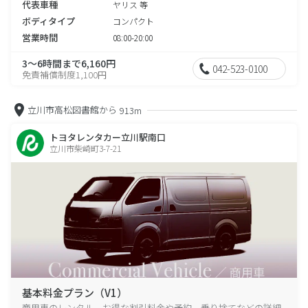
代表車種
ヤリス 等
ボディタイプ
コンパクト
営業時間
08:00-20:00
3～6時間まで6,160円
042-523-0100
免責補償制度1,100円
立川市高松図書館から
913m
トヨタレンタカー立川駅南口
立川市柴崎町3-7-21
基本料金プラン（V1）
商用車のレンタル、お得な割引料金や予約、乗り捨てなどの詳細