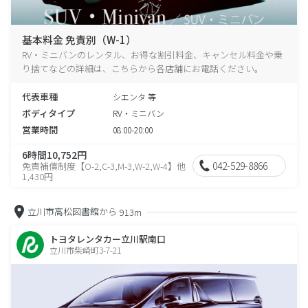
基本料金 免責別（W-1）
RV・ミニバンのレンタル、お得な割引料金、キャンセル料金や乗
り捨てなどの詳細は、こちらから各店舗にお電話ください。
代表車種
シエンタ 等
ボディタイプ
RV・ミニバン
営業時間
08:00-20:00
6時間10,752円
042-529-8866
免責補償制度【O-2,C-3,M-3,W-2,W-4】他
1,430円
立川市高松図書館から
913m
トヨタレンタカー立川駅南口
立川市柴崎町3-7-21