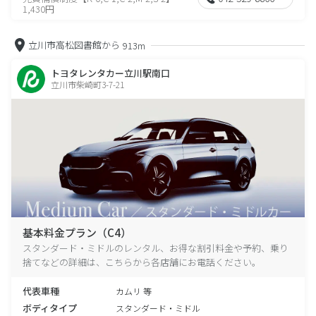
1,430円
立川市高松図書館から
913m
トヨタレンタカー立川駅南口
立川市柴崎町3-7-21
基本料金プラン（C4）
スタンダード・ミドルのレンタル、お得な割引料金や予約、乗り
捨てなどの詳細は、こちらから各店舗にお電話ください。
代表車種
カムリ 等
ボディタイプ
スタンダード・ミドル