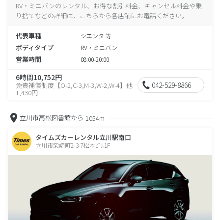
RV・ミニバンのレンタル、お得な割引料金、キャンセル料金や乗
り捨てなどの詳細は、こちらから各店舗にお電話ください。
代表車種
シエンタ 等
ボディタイプ
RV・ミニバン
営業時間
08:00-20:00
6時間10,752円
042-529-8866
免責補償制度【O-2,C-3,M-3,W-2,W-4】他
1,430円
立川市高松図書館から
1054m
タイムズカーレンタル立川駅南口
立川市柴崎町2-3-7松本ﾋﾞﾙ1F