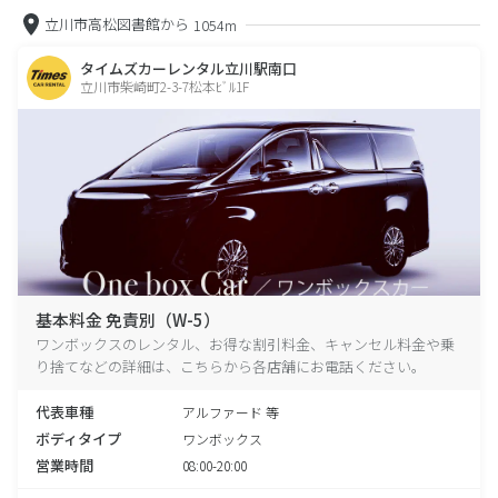
立川市高松図書館から
1054m
タイムズカーレンタル立川駅南口
立川市柴崎町2-3-7松本ﾋﾞﾙ1F
基本料金 免責別（W-5）
ワンボックスのレンタル、お得な割引料金、キャンセル料金や乗
り捨てなどの詳細は、こちらから各店舗にお電話ください。
代表車種
アルファード 等
ボディタイプ
ワンボックス
営業時間
08:00-20:00