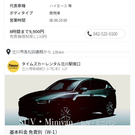
代表車種
ハイエース 等
ボディタイプ
商用車
営業時間
08:00-20:00
6時間まで9,900円
042-523-0100
免責補償制度1,100円
立川市高松図書館から
1054m
タイムズカーレンタル立川駅南口
立川市柴崎町2-3-7松本ﾋﾞﾙ1F
基本料金 免責別（W-1）