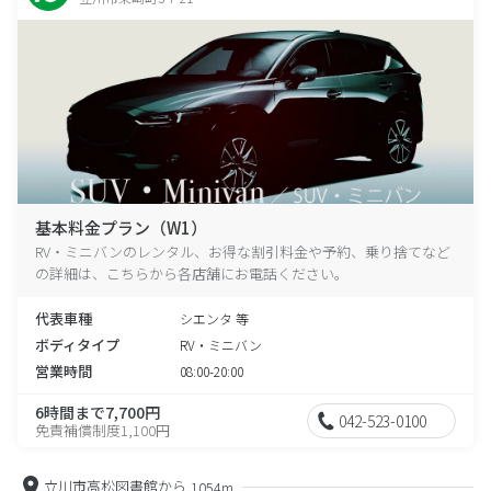
基本料金プラン（W1）
RV・ミニバンのレンタル、お得な割引料金や予約、乗り捨てなど
の詳細は、こちらから各店舗にお電話ください。
代表車種
シエンタ 等
ボディタイプ
RV・ミニバン
営業時間
08:00-20:00
6時間まで7,700円
042-523-0100
免責補償制度1,100円
立川市高松図書館から
1054m