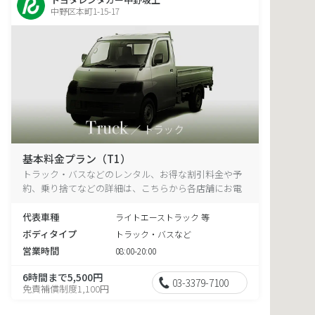
中野区本町1-15-17
基本料金プラン（T1）
トラック・バスなどのレンタル、お得な割引料金や予
約、乗り捨てなどの詳細は、こちらから各店舗にお電
話ください。
代表車種
ライトエーストラック 等
ボディタイプ
トラック・バスなど
営業時間
08:00-20:00
6時間まで5,500円
03-3379-7100
免責補償制度1,100円