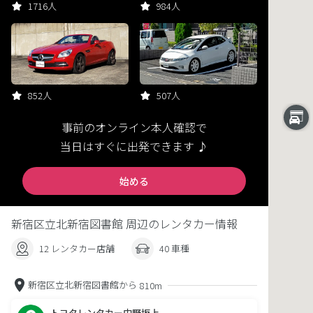
1716人
984人
852人
507人
事前のオンライン本人確認で
当日はすぐに出発できます ♪
始める
新宿区立北新宿図書館 周辺のレンタカー情報
12 レンタカー店舗
40 車種
新宿区立北新宿図書館から
810m
トヨタレンタカー中野坂上