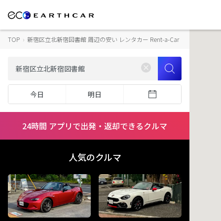
TOP
›
新宿区立北新宿図書館 周辺の安い レンタカー Rent-a-Car
今日
明日
24時間 アプリで出発・返却できるクルマ
人気のクルマ