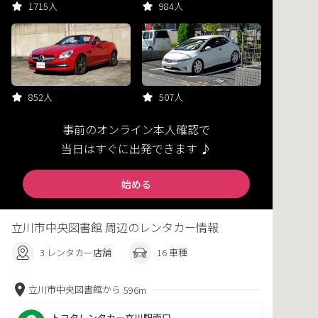
1715人
984人
852人
507人
事前のオンライン本人確認で
当日はすぐに出発できます ♪
始める
立川市中央図書館 周辺のレンタカー情報
3 レンタカー店舗
16 車種
立川市中央図書館から
596m
トヨタレンタカー立川駅南口